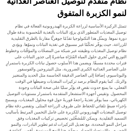
نظام متقدم لتوصيل العناصر الغذائية
لنمو الكزبرة المتفوق
تتمثل الركيزة الأساسية لزراعة الكزبرة الهيدروبونية الفعالة في نظام
توصيل المغذيات المتطور الذي يزوّد النباتات بالتغذية المُحسوبة بدقة طوال
دورة نموها. ويمثّل هذا التكنولوجيا تقدّمًا جوهريًّا مقارنةً بالطرق التقليدية
للزراعة، حيث يوفّر تحكّمًا غير مسبوق في تغذية النباتات ونموّها. ويؤدي
نظام توصيل المغذيات وظيفته عبر شبكة من المضخّات والمؤقّتات وخطوط
التوزيع التي تُجري حلول المياه المُثرّاة مباشرةً إلى جذور النباتات على
فترات محددة مسبقًا. ويضمن هذا الأسلوب حصول نباتات الكزبرة باستمرارٍ
على العناصر الغذائية الكبرى الضرورية، مثل النيتروجين والفوسفور
والبوتاسيوم، إضافةً إلى العناصر الدقيقة الحاسمة مثل الحديد والمنغنيز
والزنك. كما يقوم النظام برصد تركيزات المغذيات وضبطها في الوقت
الفعلي، ما يمنع حدوث نقصٍ قد يؤثّر سلبًا على صحة النباتات وجودة
المحصول. وتقيس أجهزة الاستشعار المتقدمة باستمرار مستويات التوصيل
الكهربائي، مما يوفّر تغذيةً راجعةً فوريةً حول قوة محلول المغذيات، ويسمح
بإجراء ضبطٍ تلقائي للحفاظ على ظروف الزراعة المثلى. وتقضي دقة نظام
توصيل المغذيات الهيدروبوني للكزبرة على عامل التخمين المرتبط بأساليب
التسميد التقليدية. ويمكن للمُشغِّلين تخصيص تركيبات المغذيات وفق
مراحل النمو المحددة، مع تعديل التركيزات لدعم تطوير البادرات، والنمو
الخضري، والاستعداد للحصاد. ويحقّق هذا النهج المستهدف أقصى كفاءة في