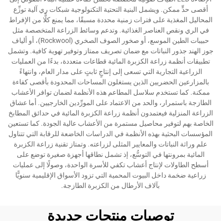
أقصى حدٍّ ممكن. ويشمل البنية التحتية التكنولوجية شبكات ري آلية توزِّع
المحاليل المغذية على فترات زمنية محددة مسبقًا، مما يمنع كلًّا من الإفراط
في الري ونقص العناصر الغذائية. وتدعم وسائط الزراعة المتخصصة مثل
حبيبات الطين الموسع، أو صخور الصوف الصخري (Rockwool)، أو ألياف
جوز الهند جذور النباتات مع ضمان تصريف ممتاز وتوفير تهوية كافية. وتشمل
تطبيقات أنظمة زراعة الكزبرة المائية قطاعات متعددة، بدءًا من العمليات
الزراعية التجارية التي تسعى إلى إنتاجٍ ثابتٍ على مدار العام، وانتهاءً
بالمزارعين الحضريين الذين يستغلون المساحات المحدودة بأقصى كفاءة
ممكنة. كما تستخدم سلاسل المطاعم هذه الأنظمة لضمان توافر الأعشاب
الطازجة باستمرار، والحد من الاعتماد على المورِّدين الخارجيين. أما عشاق
الزراعة المنزلية فيعتمدون أنظمة زراعة الكزبرة المائية في حدائق المطابخ
الخاصة بهم لتوفير محاصيل مستمرة من الأعشاب عالية الجودة. كما تستعين
المؤسسات البحثية بهذه الأنظمة في الدراسات الخاضعة للرقابة التي تتناول
علم وراثة النباتات والمعايير المثلى لزراعته. وتمتاز تقنية زراعة الكزبرة
المائية بمرونتها في التوسُّع، إذ تشمل نطاقها أجهزة صغيرة توضع على
أسطح الطاولات لإنتاج أعشاب تكفي للأسرة الواحدة، وصولًا إلى عمليات
زراعية ضخمة داخل البيوت المحمية التي تزود الأسواق الإقليمية سنويًّا
بآلاف الأرطال من الكزبرة الطازجة.
توصيات منتجات جديدة