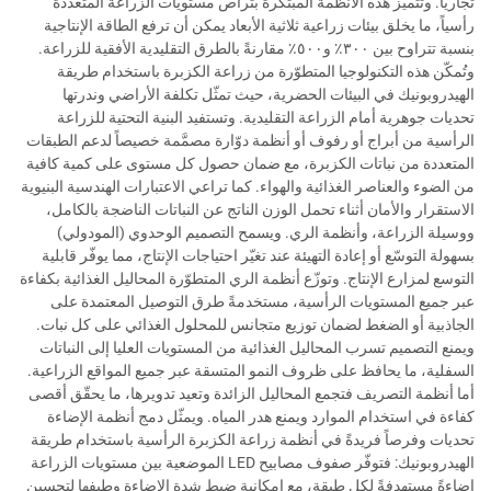
تجارياً. وتتميّز هذه الأنظمة المبتكرة بتراص مستويات الزراعة المتعددة
رأسياً، ما يخلق بيئات زراعية ثلاثية الأبعاد يمكن أن ترفع الطاقة الإنتاجية
بنسبة تتراوح بين ٣٠٠٪ و٥٠٠٪ مقارنةً بالطرق التقليدية الأفقية للزراعة.
وتُمكّن هذه التكنولوجيا المتطوّرة من زراعة الكزبرة باستخدام طريقة
الهيدروبونيك في البيئات الحضرية، حيث تمثّل تكلفة الأراضي وندرتها
تحديات جوهرية أمام الزراعة التقليدية. وتستفيد البنية التحتية للزراعة
الرأسية من أبراج أو رفوف أو أنظمة دوّارة مصمَّمة خصيصاً لدعم الطبقات
المتعددة من نباتات الكزبرة، مع ضمان حصول كل مستوى على كمية كافية
من الضوء والعناصر الغذائية والهواء. كما تراعي الاعتبارات الهندسية البنيوية
الاستقرار والأمان أثناء تحمل الوزن الناتج عن النباتات الناضجة بالكامل،
ووسيلة الزراعة، وأنظمة الري. ويسمح التصميم الوحدوي (المودولي)
بسهولة التوسّع أو إعادة التهيئة عند تغيّر احتياجات الإنتاج، مما يوفّر قابلية
التوسع لمزارع الإنتاج. وتوزّع أنظمة الري المتطوّرة المحاليل الغذائية بكفاءة
عبر جميع المستويات الرأسية، مستخدمةً طرق التوصيل المعتمدة على
الجاذبية أو الضغط لضمان توزيع متجانس للمحلول الغذائي على كل نبات.
ويمنع التصميم تسرب المحاليل الغذائية من المستويات العليا إلى النباتات
السفلية، ما يحافظ على ظروف النمو المتسقة عبر جميع المواقع الزراعية.
أما أنظمة التصريف فتجمع المحاليل الزائدة وتعيد تدويرها، ما يحقّق أقصى
كفاءة في استخدام الموارد ويمنع هدر المياه. ويمثّل دمج أنظمة الإضاءة
تحديات وفرصاً فريدةً في أنظمة زراعة الكزبرة الرأسية باستخدام طريقة
الهيدروبونيك: فتوفّر صفوف مصابيح LED الموضعية بين مستويات الزراعة
إضاءةً مستهدفةً لكل طبقة، مع إمكانية ضبط شدة الإضاءة وطيفها لتحسين