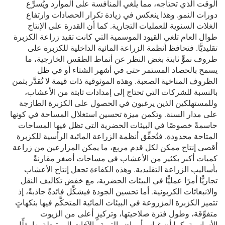
الوقت الذي تحتاجه، مما يلغي المنافسة على الموارد ويُسرِّع
دورات النمو. وهذا ينعكس في زيادة تكرار الحصادات وارتفاع
الغلات السنوية للعمليات التجارية. كما أن القدرة على الإنتاج
طوال العام تلغي القيود الموسمية التي كانت تقيد زراعة الكزبرة
تقليديًّا. فتحافظ أنظمة الزراعة المائية الداخلية للكزبرة على
ظروف نموٍّ ثابتة بغض النظر عن أنماط الطقس الخارجية، ما
يسمح بالحصاد المستمر حتى في أشهر الشتاء أو في ظل
الظروف المناخية الصعبة. وهذه الموثوقية ذات قيمة لا تُقدَّر بثمن
بالنسبة للشركات التي تحتاج إلى إمدادات ثابتة من الأعشاب،
وللمستهلكين الذين يرغبون في الحصول على الكزبرة الطازجة
على مدار السنة. وتكمن ميزة تحسين استغلال المساحة في كونها
حاسمةً خصوصًا في البيئات الحضرية التي تظل فيها المساحات
المتاحة محدودة. فتُحقِّق أنظمة الزراعة المائية الرأسية للكزبرة
أقصى إنتاج ممكن لكل قدم مربع، ما يمكن المزارعين من زراعة
كميات أكبر بكثير من الأعشاب في مساحات أصغر مقارنةً
بأساليب الزراعة التقليدية. وهذه الكفاءة تجعل إنتاج الأعشاب
تجاريًّا أمرًا عمليًّا في البيئات الحضرية، مع خفض تكاليف النقل
والانبعاثات الكربونية. أما تحسين الجودة فيشكِّل فائدةً جاذبةً، إذ
تتميز الكزبرة المزروعة في البيئات المائية المتحكَّم فيها بنكهاتٍ
متفوِّقة، وطول فترة صلاحيتها، وتركيزٍ أعلى من الزيوت
الأساسية. كما أن غياب أمراض التربة والآفات المرتبطة بها يقلِّل