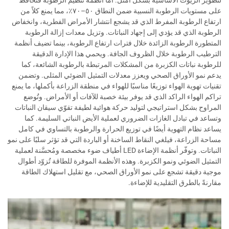
على مستويات الرطوبة النسبية ضمن النطاق ٥٠–٧٠٪، مما يمنع كلاً من
ارتفاع الرطوبة المفرط الذي قد يشجع انتشار الأمراض الفطرية، وانخفاض
الرطوبة الذي قد يؤدي إلى إجهاد النباتات. وتزيل معدات إزالة الرطوبة
المتطورة الرطوبة الزائدة خلال فترات ارتفاع الرطوبة، بينما تضيف أنظمة
الترطيب الرطوبة خلال الظروف الجافة. ويحمي هذا الإدارة الدقيقة
للرطوبة نباتات الكزبرة من المشكلات المرتبطة بالرطوبة الشائعة، كما
يدعم نمو الأوراق الصحي ويعزز معدلات التمثيل الضوئي المثلى. وتضمن
تقنيات تهوية الهواء توزيعًا مناسبًا للهواء في منطقة الزراعة بأكملها، ما يمنع
تراكم الهواء الراكد الذي قد يوفر بيئة خصبة للآفات أو الأمراض. وتُوضع
المراوح بشكل استراتيجي لتوليد حركة هوائية لطيفة تقوّي سيقان النباتات
وتساعد في تبادل الغازات الضروري لعملية الأيض النباتي السليمة. كما
يساعد نظام التهوية أيضًا في توزيع الحرارة والرطوبة بالتساوي في كامل
مساحة الزراعة، فيلغي النقاط الساخنة أو الباردة التي قد تؤثر سلبًا على نمو
النباتات. وتوفّر أنظمة الإضاءة LED أطياف ضوء مخصصة ومُحسَّنة لعملية
التمثيل الضوئي ونمو الكزبرة. وهذه الأنظمة الموفرة للطاقة تُزوّد أطوال
موجية دقيقة تشجع على نمو الأوراق الصحي، مع تقليل استهلاك الطاقة
مقارنةً بالطرق التقليدية للإضاءة.