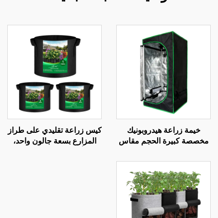
خيمة زراعة هيدروبونيك
كيس زراعة تقليدي على طراز
مخصصة كبيرة الحجم مقاس
المزارع بسعة جالون واحد،
١٢٠×١٢٠×٢٠٠ سم (٤×٤
بلون أسود ومتين مصنوع من
أقدام)، متينة، مزودة بإطار
النسيج غير المنسوج، مزوّد
معدني عصري، وهي عبارة
بمقبضين، وبسماكة تتراوح بين
عن مجموعة كاملة جاهزة
260–400، للاستخدام في
للاستخدام في الزراعة
الحدائق والخارج
الداخلية