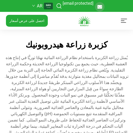
[email protected]
AR
احصل على عرض أسعار
كزبرة زراعة هيدروبونيك
يُمثل زراعة الكزبرة باستخدام نظام الزراعة المائية نهجًا ثوريًّا في إنتاج هذه
العشبة العطرية، حيث يجمع بين تكنولوجيا الزراعة الحديثة وحكمة الزراعة
التقليدية. ويُلغي نظام زراعة الكزبرة المائي الحاجة إلى التربة من خلال
تزويد النباتات بمحاليل مغذية متوازنة بدقة تُقدَّم مباشرةً إلى أنظمة جذورها.
ويجسِّد هذا الأسلوب الزراعي المبتكر طريقةً جديدةً لزراعة الكزبرة
الطازجة سواءً من قِبل المزارعين التجاريين أو هواة الزراعة المنزلية،
مقدِّمًا تحكُّمًا غير مسبوق في نمو النبات وجودة المحصول. ويرتكز الأداء
الأساسي لأنظمة زراعة الكزبرة المائية على توصيل التغذية المثلى عبر
محاليل مائية غنية بالمعادن والعناصر الغذائية الضرورية. وتتولى أنظمة
المراقبة المتقدمة تتبع مستويات الحموضة (pH) والتوصيل الكهربائي
وتركيزات العناصر الغذائية للحفاظ على ظروف النمو المثلى. كما تضمن
آليات التحكم في درجة الحرارة ثبات المعايير البيئية، بينما توفر أنظمة
الإضاءة LED أطياف ضوئية مخصصة تُحسِّن كفاءة عملية البناء الضوئي إلى