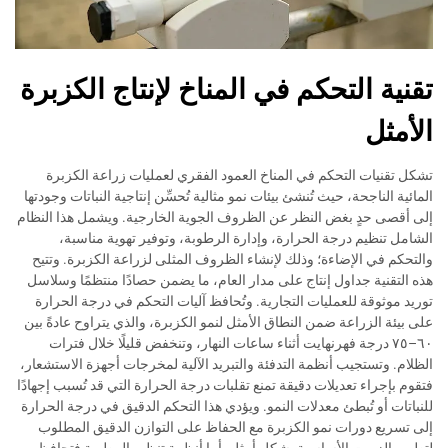
تقنية التحكم في المناخ لإنتاج الكزبرة
الأمثل
تشكل تقنيات التحكم في المناخ العمود الفقري لعمليات زراعة الكزبرة
المائية الناجحة، حيث تُنشئ بيئات نمو مثالية تُحسِّن إنتاجية النباتات وجودتها
إلى أقصى حدٍ بغض النظر عن الظروف الجوية الخارجية. ويشمل هذا النظام
الشامل تنظيم درجة الحرارة، وإدارة الرطوبة، وتوفير تهوية مناسبة،
والتحكم في الإضاءة؛ وذلك لإنشاء الظروف المثلى لزراعة الكزبرة. وتتيح
هذه التقنية جداول إنتاج على مدار العام، ما يضمن حصادًا منتظمًا وسلاسل
توريد موثوقة للعمليات التجارية. وتُحافظ آليات التحكم في درجة الحرارة
على بيئة الزراعة ضمن النطاق الأمثل لنمو الكزبرة، والذي يتراوح عادةً بين
٦٠–٧٥ درجة فهرنهايت أثناء ساعات النهار، وتنخفض قليلًا خلال فترات
الظلام. وتستجيب أنظمة التدفئة والتبريد الآلية لمخرجات أجهزة الاستشعار،
فتقوم بإجراء تعديلات دقيقة تمنع تقلبات درجة الحرارة التي قد تُسبب إجهادًا
للنباتات أو تُبطئ معدلات النمو. ويؤدي هذا التحكم الدقيق في درجة الحرارة
إلى تسريع دورات نمو الكزبرة مع الحفاظ على التوازن الدقيق المطلوب
لتطوير الزيوت الأساسية بشكل أمثل. أما أنظمة تنظيم الرطوبة فتحافظ