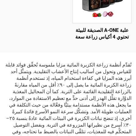
علبة A-ONE الصديقة للبيئة
تحتوي 4 أكياس زراعة سعة
10 جالون لكل منها، بلون
أسود رمادي، بسماكة 3 مم،
مزودة بغطاء قابل للطي
ومصنوعة من ألياف البطاطا،
تُقدِّم أنظمة زراعة الكزبرة المائية مزايا ملموسة تُحقِّق فوائد قابلة
مع نافذة للحصاد مناسبة
للقياس وتحول من أساليب إنتاج الأعشاب التقليدية. ويتمثَّل أحد
لزراعة الطماطم والخضروات
أبرز هذه المزايا في كفاءة استخدام المياه، إذ تستخدم أنظمة
زراعة الكزبرة المائية ما يصل إلى ٩٠٪ أقل من المياه مقارنةً
بالزراعة التقليدية القائمة على التربة. كما أن المحاليل المغذية
الدوَّارة تقلِّل الهدر إلى أدنى حدٍّ مع تعظيم الاستفادة من الموارد،
ما يجعل هذه الأنظمة مستدامة بيئيًّا وفعَّالة من حيث التكلفة في
العمليات طويلة الأمد. وتشكِّل سرعة النمو الأسرع فائدةً كبيرةً
أخرى، إذ تنضج نباتات الكزبرة في البيئات المائية عادةً بنسبة ٢٥–
٣٠٪ أسرع من نظيراتها المزروعة في التربة. وبفضل التوصيل
المتحكَّم فيه للمغذيات، تتلقَّى النباتات بالضبط ما تحتاجه، وفي