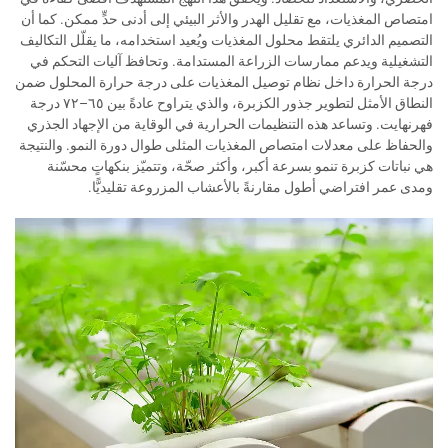
امتصاص المغذيات، مع تقليل الهدر والأثر البيئي إلى أدنى حدٍّ ممكن. كما أن
التصميم الدائري يلتقط محلول المغذيات ويُعيد استخدامه، ما يقلّل التكاليف
التشغيلية ويدعم ممارسات الزراعة المستدامة. وتحافظ آليات التحكم في
درجة الحرارة داخل نظام توصيل المغذيات على درجة حرارة المحلول ضمن
النطاق الأمثل لتطوير جذور الكزبرة، والذي يتراوح عادةً بين ٦٥–٧٢ درجة
فهرنهايت. وتساعد هذه التنظيمات الحرارية في الوقاية من الإجهاد الجذري
والحفاظ على معدلات امتصاص المغذيات المثلى طوال دورة النمو. والنتيجة
هي نباتات كزبرة تنمو بسرعة أكبر، وأكثر صحّة، وتتميّز بنكهاتٍ محسّنة
ومدى عمر افتراضي أطول مقارنةً بالأعشاب المزروعة تقليديًّا.