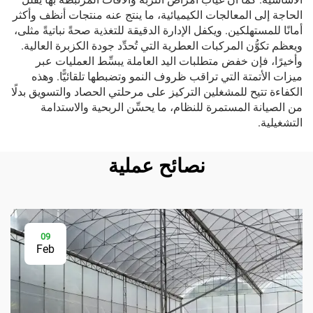
الحاجة إلى المعالجات الكيميائية، ما ينتج عنه منتجات أنظف وأكثر
أمانًا للمستهلكين. ويكفل الإدارة الدقيقة للتغذية صحةً نباتيةً مثلى،
ويعظم تكوُّن المركبات العطرية التي تُحدِّد جودة الكزبرة العالية.
وأخيرًا، فإن خفض متطلبات اليد العاملة يبسِّط العمليات عبر
ميزات الأتمتة التي تراقب ظروف النمو وتضبطها تلقائيًّا. وهذه
الكفاءة تتيح للمشغلين التركيز على مرحلتي الحصاد والتسويق بدلًا
من الصيانة المستمرة للنظام، ما يحسِّن الربحية والاستدامة
التشغيلية.
نصائح عملية
09
Feb