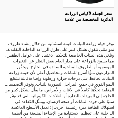
سعر الجملة لأكياس الزراعة
الدائرية المخصصة من علامة
A-ONE الصديقة للبيئة —
أكياس زراعة مرتفعة متينة
وقابلة للتنفس بسماكة 3 مم
للاستخدام الخارجي
توفر خيام زراعة النباتات قيمة استثنائية من خلال إنشاء ظروف
نمو مثلى تتفوق بشكل كبير على طرق الزراعة الداخلية التقليدية.
وتلغي هذه البيئات الخاضعة للتحكم الاعتماد على عوامل الطقس،
مما يسمح بالزراعة على مدار العام بغض النظر عن التغيرات
الموسمية أو الظروف المناخية السائدة في الخارج. ويحقِّق
المزارعون نموًّا أسرع للنباتات ومحاصيل أعلى لأن خيمة زراعة
النباتات تحافظ على درجات حرارة ورطوبة وإضاءة ثابتة تشجّع
النمو القوي في جميع المراحل التطورية للنبات. وتوفر التصميمات
المغلقة تحكُّمًا كاملاً في الآفات والأمراض، ما يقلِّل بشكل كبير من
الحاجة إلى المبيدات الضارة أو العلاجات الكيميائية التي قد تؤثر
سلبًا على جودة النباتات أو صحة الإنسان. ويمثِّل الكفاءة في
استهلاك الطاقة ميزة رئيسية أخرى، إذ تعمل الأسطح العاكسة
الداخلية على تعظيم الاستفادة من الإضاءة المنبعثة من أنظمة