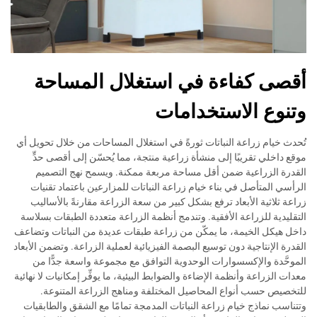
أقصى كفاءة في استغلال المساحة
وتنوع الاستخدامات
تُحدث خيام زراعة النباتات ثورةً في استغلال المساحات من خلال تحويل أي
موقع داخلي تقريبًا إلى منشأة زراعية منتجة، مما يُحسّن إلى أقصى حدٍّ
القدرة الزراعية ضمن أقل مساحة مربعة ممكنة. ويسمح نهج التصميم
الرأسي المتأصل في بناء خيام زراعة النباتات للمزارعين باعتماد تقنيات
زراعة ثلاثية الأبعاد ترفع بشكل كبير من سعة الزراعة مقارنةً بالأساليب
التقليدية للزراعة الأفقية. وتندمج أنظمة الزراعة متعددة الطبقات بسلاسة
داخل هيكل الخيمة، ما يمكّن من زراعة طبقات عديدة من النباتات وتضاعف
القدرة الإنتاجية دون توسيع البصمة الفيزيائية لعملية الزراعة. وتضمن الأبعاد
الموحَّدة والإكسسوارات الوحدوية التوافق مع مجموعة واسعة جدًّا من
معدات الزراعة وأنظمة الإضاءة والضوابط البيئية، ما يوفِّر إمكانيات لا نهائية
للتخصيص حسب أنواع المحاصيل المختلفة ومناهج الزراعة المتنوعة.
وتتناسب نماذج خيام زراعة النباتات المدمجة تمامًا مع الشقق والطابقيات