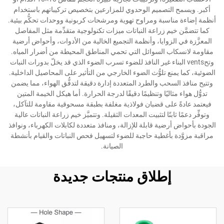
أكبر. ويسمح التصميم الوحدوي للمزارعين بتخصيص تركيباتهم باستخدام
أنظمة إضاءة مناسبة ومراوح تهوية ومرشحات كربونية ووحدات تحكُّم بيئية.
كما تتضمَّن خيم زراعة النباتات ميزات تكنولوجية متقدِّمة مثل المفاصل
المعزَّزة في الزوايا، وأنظمة التجميع الخالية من الأدوات، وأحواض أرضية
مقاومة لانسكاب السوائل التي تحمي المناطق المحيطة من أضرار المياه.
وتحvents البناء غير النافذ للضوء تسرب الضوء الذي قد يخلّ بدورات النبات
الضوئية، كما يمنع تلوُّث الضوء الخارجي من التأثير على المحاصيل الداخلية.
وتتيح منافذ السحب والطرد المتعددة إدارة دقيقة لتدفُّق الهواء، مما يضمن
تدوُّل هواء مثاليًا وتنظيمًا دقيقًا لدرجة الحرارة. أما هيكل الخيمة المتين
فيعتمد عادةً على قضبان فولاذية مغلفة بطبقة مسحوقية مقاومة للتآكل،
وتوفِّر دعمًا ثابتًا لتثبيت المعدات الثقيلة. وتتميَّز خيم زراعة النباتات عالية
الجودة بأحواض أرضية قابلة للإزالة، ومنافذ متعددة لكابلات الكهرباء، ونوافذ
مراقبة مزوَّدة بأغطية حاجبة للضوء لتسهيل فحص النباتات والقيام بأنشطة
الصيانة.
إطلاق منتجات جديدة