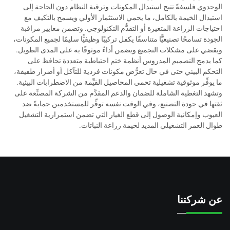
الوحدوي فلسفةً تتيح استبدال المكونات وترقية النظام دون الحاجة إلى
استبدال الخيمة بالكامل، ما يحمي الاستثمار الأولي ويسمح بالتكيف مع
احتياجات الزراعة المتغيرة أو التقدُّم التكنولوجي. وتضمن معايير مراقبة
الجودة تسامحًا تصنيعيًّا متناسقًا يكفل تركيبًا وظيفيًّا سليمًا لجميع المكونات،
ويقضي على مشكلات التجميع ويضمن أداءً موثوقًا به على المدى الطويل.
كما يدمج التصميم المدروس أنظمة ختم احتياطية متعددة تحافظ على
التحكم البيئي حتى في حال تعرُّض مكونات فردية للتآكل أو أضرار طفيفة،
ما يوفِّر موثوقية تشغيلية تحمي المحاصيل القيِّمة من الاضطرابات البيئية.
وتشهد التغطية الشاملة للضمان والدعم المقدَّم من الشركة المصنِّعة على
ثقتها في جودة التصنيع، وفي الوقت نفسه توفِّر للمستخدمين حمايةً ضد
العيوب وإمكانية الوصول إلى قطع الغيار التي تضمن استمرارية التشغيل
طوال العمر التشغيلي المديد لخيمة زراعة النباتات.
عن شركتنا