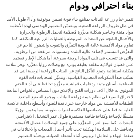
بناء احترافي ودوام
تتميز خيام زراعة النباتات بمناهج بناء قوية تضمن موثوقية وأداءً طويل الأمد
في ظل ظروف الزراعة الصعبة. ويتضمّن التصميم الهندسي لهذه الأنظمة
مواد متينة وعناصر هيكلية معزَّزة مُصمَّمة لتحمل الرطوبة والحرارة
والأحمال الناتجة عن المعدات المرتبطة بالعمليات الزراعية المكثفة. كما
تقاوم مواد الأقمشة عالية الجودة التمزُّق والثقوب والتدهور الناجم عن
التعرُّض المستمر لإضاءة عالية الشدة ومستويات مرتفعة من الرطوبة،
والتي قد تتسبب في تلف المواد الرديئة بسرعة. أما هيكل الإطار فيعتمد
على قضبان فولاذية مغلفة بطبقة بودرة مع وصلات زوايا معزَّزة توفر سلامة
هيكلية استثنائية وتمنع التآكل الناتج عن البيئات الزراعية الرطبة التي قد
تسبّب صدأ المكونات المعدنية القياسية. وتتميَّز السحابات ذات القوة
الصناعية بأسنان متينة ودعامات قماشية معزَّزة تحافظ على أداء الختم
الموثوق به خلال آلاف دورات الفتح والإغلاق دون المساس بالخواص المانعة
لاختراق الضوء في نظام خيمة زراعة النباتات. ويجمع التصنيع المتعدد
الطبقات للأقمشة بين مواد خارجية غير نافذة للضوء وأسطح داخلية عاكسة
للغاية تحافظ على خصائصها العاكسة لفترات طويلة، مما يضمن توزيعًا
متسقًّا للإضاءة وكفاءة طاقية مستمرة طوال عمر التشغيل الافتراضي
للمعدات. كما تمنع الغرز المعزَّزة على جميع الوصلات انفصال الأقمشة
وتحافظ على السلامة الهيكلية تحت تأثير أحمال المعدات والاختلافات في
ضغط الهواء والتعامل الروتيني أثناء أنشطة الصيانة. ويجسِّد التصميم