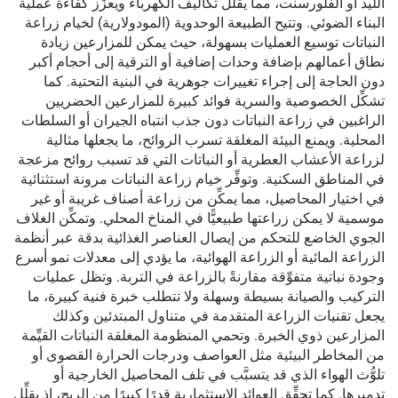
الليد أو الفلورسنت، مما يقلِّل تكاليف الكهرباء ويعزِّز كفاءة عملية
البناء الضوئي. وتتيح الطبيعة الوحدوية (المودولارية) لخيام زراعة
النباتات توسيع العمليات بسهولة، حيث يمكن للمزارعين زيادة
نطاق أعمالهم بإضافة وحدات إضافية أو الترقية إلى أحجام أكبر
دون الحاجة إلى إجراء تغييرات جوهرية في البنية التحتية. كما
تشكِّل الخصوصية والسرية فوائد كبيرة للمزارعين الحضريين
الراغبين في زراعة النباتات دون جذب انتباه الجيران أو السلطات
المحلية. ويمنع البيئة المغلقة تسرب الروائح، ما يجعلها مثالية
لزراعة الأعشاب العطرية أو النباتات التي قد تسبب روائح مزعجة
في المناطق السكنية. وتوفِّر خيام زراعة النباتات مرونة استثنائية
في اختيار المحاصيل، مما يمكِّن من زراعة أصناف غريبة أو غير
موسمية لا يمكن زراعتها طبيعيًّا في المناخ المحلي. وتمكِّن الغلاف
الجوي الخاضع للتحكم من إيصال العناصر الغذائية بدقة عبر أنظمة
الزراعة المائية أو الزراعة الهوائية، ما يؤدي إلى معدلات نمو أسرع
وجودة نباتية متفوِّقة مقارنةً بالزراعة في التربة. وتظل عمليات
التركيب والصيانة بسيطة وسهلة ولا تتطلب خبرة فنية كبيرة، ما
يجعل تقنيات الزراعة المتقدمة في متناول المبتدئين وكذلك
المزارعين ذوي الخبرة. وتحمي المنظومة المغلقة النباتات القيِّمة
من المخاطر البيئية مثل العواصف ودرجات الحرارة القصوى أو
تلوُّث الهواء الذي قد يتسبَّب في تلف المحاصيل الخارجية أو
تدميرها. كما تحقِّق العوائد الاستثمارية قدرًا كبيرًا من الربح، إذ يقلِّل