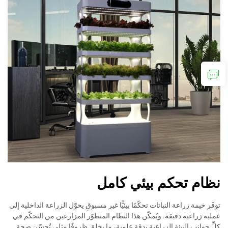
نظام تحكم بيئي كامل
توفّر خيمة زراعة النباتات تحكّمًا بيئيًّا غير مسبوقٍ يحوّل الزراعة الداخلية إلى
عملية زراعية دقيقة. ويُمكّن هذا النظام المتطوّر المزارعين من التحكّم في
كلِّ جوانب البيئة الزراعية بدقة علمية، ما يخلق ظروفًا مثلى تُحسّن صحة