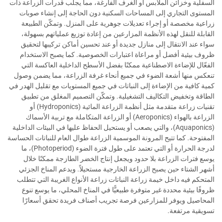
السفلية وخزائن الملابس أو الغرف الفارغة، مما يجلب قدرات الزراعة ذات
المستوى التجاري إلى المساحات السكنية دون الحاجة إلى إنشاء صوبات
زراعية مخصصة أو إجراء تعديلات جوهرية على المنزل. وتمكّن الطبيعة
القابلة للنقل لهذه الأنظمة المزارعين من إعادة توزيع عملياتهم بسهولة،
سواء عند الانتقال إلى منازل جديدة أو عند تحسين أماكن تركيبها لتحقيق
ظروف بيئية أفضل أو مراعاة اعتبارات الخصوصية. كما يصبح الاستخدام
الفعّال للإضاءة الاصطناعية ممكنًا بفضل الأسطح الداخلية العاكسة التي
تنعكس منها أشعة الضوء في جميع أنحاء غرفة الزراعة، مما يضمن وصول
كمية كافية من الإضاءة إلى النباتات في جميع المستويات مع تقليل الهدر في
الطاقة وتخفيض التكاليف التشغيلية. وتمكّن التصميم المغلق من تطبيق
تقنيات زراعة متقدمة مثل أنظمة الزراعة المائية (Hydroponics) أو
الزراعة بالهواء (Aeroponics) أو الزراعة المتكاملة مع تربية الأسماك
(Aquaponics)، والتي يصعب أو يستحيل الحفاظ عليها في البيئات الداخلية
المفتوحة. كما تتيح المرونة الموسمية الزراعة طوال العام للنباتات الحساسة
لدرجة الحرارة أو التي تعتمد على طول فترة الضوء (Photoperiod)، ما
يوسع فترات الزراعة بلا حدود ويجعل إنتاج الخضر الطازجة ممكنًا خلال
أشهر الشتاء حين يصبح الزراعة الخارجية مستحيلاً. ويدعم المناخ الجزئي
المتحكم فيه داخل خيمة زراعة النباتات زراعة الأنواع الغريبة التي تتطلب
ظروفًا بيئية محددة غير متوفرة طبيعيًّا في المناخ المحلي، ما يوسع تنوع
المحاصيل ويوفر للمزارعين فرصة تجريب أصناف فريدة تحقق أسعارًا
تسويقية مرتفعة.