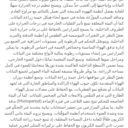
النباتات وإنتاجيتها إلى أقصى حدٍّ ممكن. ويصبح تنظيم درجة الحرارة سهلًا
للغاية بفضل أنظمة التهوية المدمجة التي تعمل بالتناغم مع مراوح العادم
ومنافذ السحب الموزَّعة بعناية في جميع أنحاء هيكل خيمة زراعة النباتات.
كما أن البيئة المغلقة تمنع تأثير التقلبات الخارجية في درجات الحرارة على
الظروف الداخلية، ما يسمح للمزارعين بالحفاظ على درجات حرارة ثابتة
بغضّ النظر عن التغيرات الموسمية في الطقس أو أنظمة التدفئة والتبريد
الداخلية. ويتوصّل التحكم في الرطوبة إلى مستويات احترافية عبر الجمع بين
إدارة تدفق الهواء المناسبة وخصائص الخيمة في احتباس الرطوبة، ما يمكن
المزارعين من إنشاء مستويات رطوبة مثالية لأنواع مختلفة من النباتات
ومراحل نموها المختلفة. وتمنع البنية المعتمة تمامًا دخول الضوء الخارجي،
بينما تضمن الأسطح الداخلية العاكسة بشدة توزيعًا متجانسًا للضوء في كامل
مساحة الزراعة، ما يوفّر ظروفًا متسقة لعملية البناء الضوئي لجميع النباتات
بغضّ النظر عن مواقعها داخل خيمة زراعة النباتات. وتمنع أنظمة دوران
الهواء المتقدمة تكوّن جيوب الهواء الراكدة والمناطق الحارة التي قد تُجهد
النباتات أو تشجّع نمو الفطريات، مع الحفاظ على معدلات تبديل الهواء
الطازج التي تدعم التنفّس والانبعاث المائي الصحيين للنباتات. كما أن البيئة
الخاضعة للتحكم تتيح تنفيذ التلاعب في فترة الإضاءة (Photoperiod) بدقة
عالية، ما يمكن المزارعين من تحفيز استجابات نباتية محددة عبر التحكّم في
مدة وشدة الضوء باستخدام أنظمة المؤقّتات. ويصبح تزويد البيئة بثاني أكسيد
الكربون فعّالًا للغاية داخل المساحة المغلقة، إذ تمنع خيمة زراعة النباتات
تسرب ثاني أكسيد الكربون مع الحفاظ على تركيزاته المثلى لتعزيز عملية