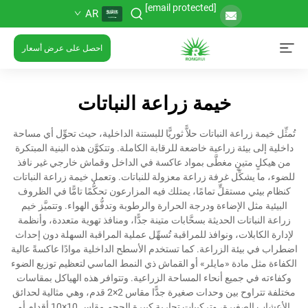
[email protected]
AR
احصل على عرض أسعار
خيمة زراعة النباتات
تُمثِّل خيمة زراعة النباتات حلاًّ ثوريًّا للبستنة الداخلية، حيث تحوِّل أي مساحة
داخلية إلى بيئة زراعية خاضعة للرقابة الكاملة. وتتكوَّن هذه البنية المبتكرة
من هيكلٍ متينٍ مغطَّى بمواد عاكسة في الداخل وقماش خارجي غير نافذ
للضوء، ما يشكِّل غرفة زراعة معزولة للنباتات. وتعمل خيمة زراعة النباتات
كنظام بيئي مستقلٍّ تمامًا، يمتلك فيه المزارعون تحكُّمًا تامًّا في الظروف
البيئية مثل الإضاءة ودرجة الحرارة والرطوبة وتدفُّق الهواء. وتتميَّز خيم
زراعة النباتات الحديثة بسحَّابات متينة جدًّا، ومنافذ تهوية متعددة، وأنظمة
لإدارة الكابلات، ونوافذ للمراقبة تُسهِّل عملية المراقبة السهلة دون إحداث
اضطراب في بيئة الزراعة. كما تستخدم الأسطح الداخلية موادًا عاكسةً عالية
الكفاءة مثل مادة «مايلر» أو القماش ذي النمط الماسي لتعظيم توزيع الضوء
وكفاءته في جميع أنحاء المساحة الزراعية. وتتوافر هذه الهياكل بمقاسات
مختلفة تتراوح بين وحدات صغيرة جدًّا مقاس 2×2 قدم، وهي مثالية لحدائق
الأعشاب الصغيرة، وتركيبات تجارية كبيرة الحجم مقاس 10×10 أقدام أو