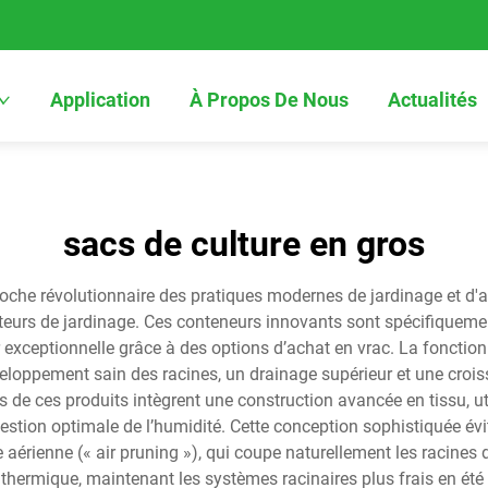
Application
À Propos De Nous
Actualités
sacs de culture en gros
che révolutionnaire des pratiques modernes de jardinage et d'agr
urs de jardinage. Ces conteneurs innovants sont spécifiquement
 exceptionnelle grâce à des options d’achat en vrac. La fonction
eloppement sain des racines, un drainage supérieur et une croi
s de ces produits intègrent une construction avancée en tissu, ut
gestion optimale de l’humidité. Cette conception sophistiquée év
le aérienne (« air pruning »), qui coupe naturellement les racines 
n thermique, maintenant les systèmes racinaires plus frais en été