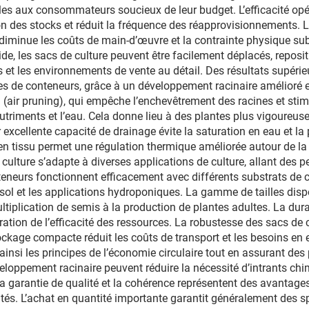
bles aux consommateurs soucieux de leur budget. L’efficacité opé
ion des stocks et réduit la fréquence des réapprovisionnements. La
 diminue les coûts de main-d’œuvre et la contrainte physique sub
de, les sacs de culture peuvent être facilement déplacés, reposi
res et les environnements de vente au détail. Des résultats supéri
les de conteneurs, grâce à un développement racinaire amélioré e
ien (air pruning), qui empêche l’enchevêtrement des racines et s
triments et l’eau. Cela donne lieu à des plantes plus vigoureuse
xcellente capacité de drainage évite la saturation en eau et la 
en tissu permet une régulation thermique améliorée autour de la 
e culture s’adapte à diverses applications de culture, allant des 
neurs fonctionnent efficacement avec différents substrats de cul
 sol et les applications hydroponiques. La gamme de tailles disp
ltiplication de semis à la production de plantes adultes. La dura
ation de l’efficacité des ressources. La robustesse des sacs de 
stockage compacte réduit les coûts de transport et les besoins 
 ainsi les principes de l’économie circulaire tout en assurant de
veloppement racinaire peuvent réduire la nécessité d’intrants c
 garantie de qualité et la cohérence représentent des avantage
tés. L’achat en quantité importante garantit généralement des s