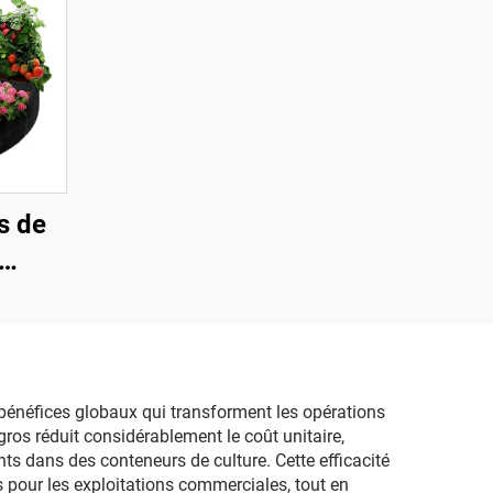
s de
-ONE
t de
buste
sseur
 bénéfices globaux qui transforment les opérations
gros réduit considérablement le coût unitaire,
e
nts dans des conteneurs de culture. Cette efficacité
s pour les exploitations commerciales, tout en