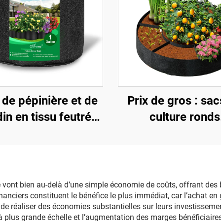
 de pépinière et de
Prix de gros : sac
din en tissu feutré
culture ronds
gallon, style ferme,
personnalisés A
les, pour la culture
écologiques — li
houx, de fleurs, de
jardin surélevé ro
mmes de terre et
et respirant, épai
e vont bien au-delà d’une simple économie de coûts, offrant des
anciers constituent le bénéfice le plus immédiat, car l’achat en 
’autres plantes
de 3 mm, usag
 de réaliser des économies substantielles sur leurs investisseme
extérieur
à plus grande échelle et l’augmentation des marges bénéficiaire