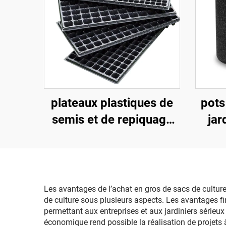
plateaux plastiques de
pots
semis et de repiquage
jar
comportant 32 / 50 / 72
d’un 
/ 105 / 128 / 200 / 288
pliab
alvéoles
de c
po
Les avantages de l’achat en gros de sacs de cultur
de culture sous plusieurs aspects. Les avantages fin
d
permettant aux entreprises et aux jardiniers sérieux
économique rend possible la réalisation de projets 