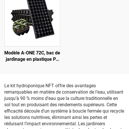
corps en aluminium,
de plantation en feutre
classe de protection IP42,
personnalisable selon la
destinée à la floraison
capacité, destiné à la
culture
Modèle A-ONE 72C, bac de
jardinage en plastique PS
écologique robuste à 72
alvéoles, kit de démarrage
de semis, mini pots de
pépinière avec couvercles,
Le kit hydroponique NFT offre des avantages
pour hydroponie
remarquables en matière de conservation de l’eau, utilisant
jusqu’à 90 % moins d’eau que la culture traditionnelle en
sol tout en produisant des rendements supérieurs. Cette
efficacité découle d’un système à boucle fermée qui recycle
les solutions nutritives, éliminant ainsi les pertes et
réduisant l’impact environnemental. Les jardiniers