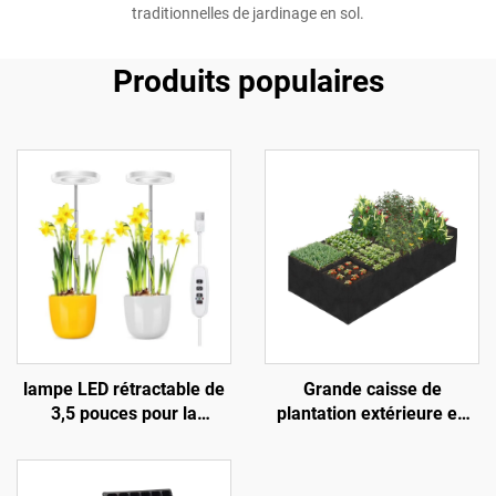
traditionnelles de jardinage en sol.
Produits populaires
lampe LED rétractable de
Grande caisse de
3,5 pouces pour la
plantation extérieure en
croissance des plantes,
tissu noir surélevée, lit de
lumière à spectre complet
jardin avec 8
avec minuterie réglable et
compartiments, contenant