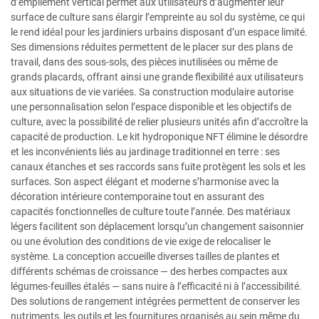
d’empilement vertical permet aux utilisateurs d’augmenter leur
surface de culture sans élargir l’empreinte au sol du système, ce qui
le rend idéal pour les jardiniers urbains disposant d’un espace limité.
Ses dimensions réduites permettent de le placer sur des plans de
travail, dans des sous-sols, des pièces inutilisées ou même de
grands placards, offrant ainsi une grande flexibilité aux utilisateurs
aux situations de vie variées. Sa construction modulaire autorise
une personnalisation selon l’espace disponible et les objectifs de
culture, avec la possibilité de relier plusieurs unités afin d’accroître la
capacité de production. Le kit hydroponique NFT élimine le désordre
et les inconvénients liés au jardinage traditionnel en terre : ses
canaux étanches et ses raccords sans fuite protègent les sols et les
surfaces. Son aspect élégant et moderne s’harmonise avec la
décoration intérieure contemporaine tout en assurant des
capacités fonctionnelles de culture toute l’année. Des matériaux
légers facilitent son déplacement lorsqu’un changement saisonnier
ou une évolution des conditions de vie exige de relocaliser le
système. La conception accueille diverses tailles de plantes et
différents schémas de croissance — des herbes compactes aux
légumes-feuilles étalés — sans nuire à l’efficacité ni à l’accessibilité.
Des solutions de rangement intégrées permettent de conserver les
nutriments, les outils et les fournitures organisés au sein même du