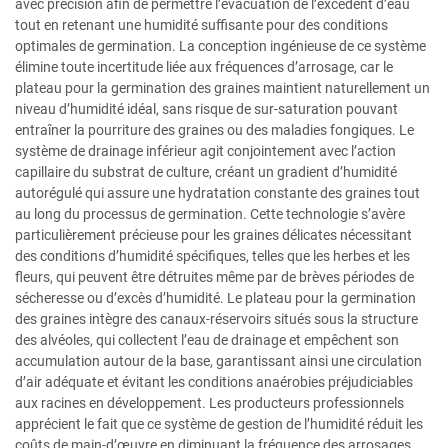
avec précision afin de permettre l’évacuation de l’excédent d’eau
tout en retenant une humidité suffisante pour des conditions
optimales de germination. La conception ingénieuse de ce système
élimine toute incertitude liée aux fréquences d’arrosage, car le
plateau pour la germination des graines maintient naturellement un
niveau d’humidité idéal, sans risque de sur-saturation pouvant
entraîner la pourriture des graines ou des maladies fongiques. Le
système de drainage inférieur agit conjointement avec l’action
capillaire du substrat de culture, créant un gradient d’humidité
autorégulé qui assure une hydratation constante des graines tout
au long du processus de germination. Cette technologie s’avère
particulièrement précieuse pour les graines délicates nécessitant
des conditions d’humidité spécifiques, telles que les herbes et les
fleurs, qui peuvent être détruites même par de brèves périodes de
sécheresse ou d’excès d’humidité. Le plateau pour la germination
des graines intègre des canaux-réservoirs situés sous la structure
des alvéoles, qui collectent l’eau de drainage et empêchent son
accumulation autour de la base, garantissant ainsi une circulation
d’air adéquate et évitant les conditions anaérobies préjudiciables
aux racines en développement. Les producteurs professionnels
apprécient le fait que ce système de gestion de l’humidité réduit les
coûts de main-d’œuvre en diminuant la fréquence des arrosages,