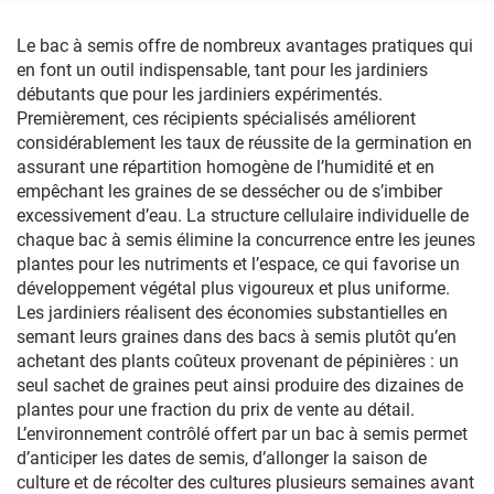
branchage, 2 tapis
chauffants, plantes en
Le bac à semis offre de nombreux avantages pratiques qui
semis, serre, couvercles
en font un outil indispensable, tant pour les jardiniers
pour pépinière
débutants que pour les jardiniers expérimentés.
Premièrement, ces récipients spécialisés améliorent
considérablement les taux de réussite de la germination en
assurant une répartition homogène de l’humidité et en
empêchant les graines de se dessécher ou de s’imbiber
excessivement d’eau. La structure cellulaire individuelle de
chaque bac à semis élimine la concurrence entre les jeunes
plantes pour les nutriments et l’espace, ce qui favorise un
développement végétal plus vigoureux et plus uniforme.
Les jardiniers réalisent des économies substantielles en
semant leurs graines dans des bacs à semis plutôt qu’en
achetant des plants coûteux provenant de pépinières : un
seul sachet de graines peut ainsi produire des dizaines de
plantes pour une fraction du prix de vente au détail.
L’environnement contrôlé offert par un bac à semis permet
d’anticiper les dates de semis, d’allonger la saison de
culture et de récolter des cultures plusieurs semaines avant