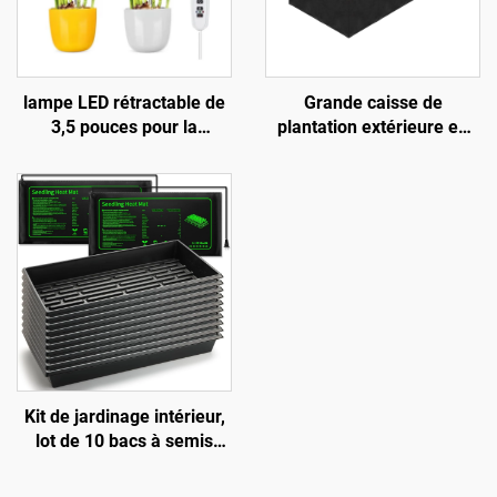
lampe LED rétractable de
Grande caisse de
3,5 pouces pour la
plantation extérieure en
croissance des plantes,
tissu noir surélevée, lit de
lumière à spectre complet
jardin avec 8
avec minuterie réglable et
compartiments, contenant
corps en aluminium,
de plantation en feutre
classe de protection IP42,
personnalisable selon la
destinée à la floraison
capacité, destiné à la
culture
Kit de jardinage intérieur,
lot de 10 bacs à semis
1020 en plastique
écologique type