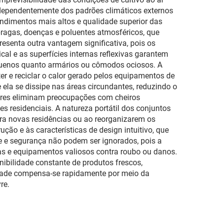
100
independentemente dos padrões climáticos externos
endimentos mais altos e qualidade superior das
ragas, doenças e poluentes atmosféricos, que
resenta outra vantagem significativa, pois os
al e as superfícies internas reflexivas garantem
equenos quanto armários ou cômodos ociosos. A
er e reciclar o calor gerado pelos equipamentos de
 ela se dissipe nas áreas circundantes, reduzindo o
ores eliminam preocupações com cheiros
 residenciais. A natureza portátil dos conjuntos
ara novas residências ou ao reorganizarem os
ão e às características de design intuitivo, que
e e segurança não podem ser ignorados, pois a
as e equipamentos valiosos contra roubo ou danos.
nibilidade constante de produtos frescos,
idade compensa-se rapidamente por meio da
re.