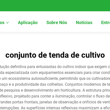
os
Aplicação
Sobre Nós
Notícias
Entr
conjunto de tenda de cultivo
ução definitiva para entusiastas do cultivo indoor que exigem c
 especializada com equipamentos essenciais para criar condiç
o um ecossistema autossuficiente, permitindo que os cultivad
ço e a produtividade das colheitas. Conjuntos modernos de te
de pesquisa e desenvolvimento em horticultura. A estrutura prin
flexivo, projetado para conter a iluminação, controlar o fluxo d
andes portas frontais, janelas de observação e orifícios de ven
rupções. As superfícies internas reflexivas maximizam a efici