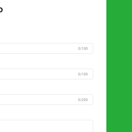
o
0/100
0/100
0/200