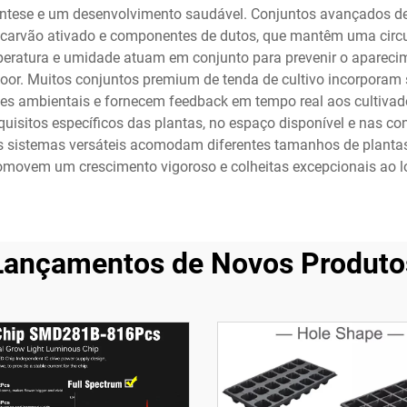
ntese e um desenvolvimento saudável. Conjuntos avançados de 
 de carvão ativado e componentes de dutos, que mantêm uma cir
eratura e umidade atuam em conjunto para prevenir o aparecime
door. Muitos conjuntos premium de tenda de cultivo incorpora
s ambientais e fornecem feedback em tempo real aos cultivado
isitos específicos das plantas, no espaço disponível e nas con
esses sistemas versáteis acomodam diferentes tamanhos de plant
movem um crescimento vigoroso e colheitas excepcionais ao lon
Lançamentos de Novos Produto