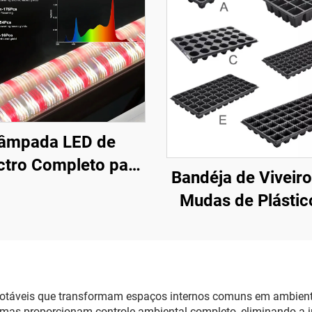
âmpada LED de
ctro Completo para
Bandéja de Viveiro
cimento de Plantas
Mudas de Plástic
Estufa, com Corpo
Alta Qualidade 
 Alumínio e Chips
Não Revestida, 
 2835, Iluminação
Plantio de Seme
Inferior para
s notáveis que transformam espaços internos comuns em ambient
plantação e Plantio
emas proporcionam controle ambiental completo, eliminando a im