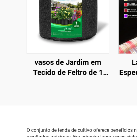
vasos de Jardim em
L
Tecido de Feltro de 1
Espe
Galão, Estilo Fazenda,
Cres
Dobráveis, para
em 
Repolho, Flores, Batatas
de
e Crescimento de
SMD
Plantas
O conjunto de tenda de cultivo oferece benefício
Inter
resultados máximos. Em primeiro lugar, esses sist