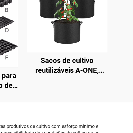
Sacos de cultivo
reutilizáveis A-ONE,
 para
recicláveis, duráveis,
o de
ecológicos e
OEM,
sustentáveis, em tecido
para
não tecido forrado com
ntes
feltro de 2–3 mm de
es produtivos de cultivo com esforço mínimo e
espessura, modelos 1–
previsibilidade das condições de cultivo ao ar