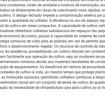
tura constantes, níveis de umidade e horários de iluminação, 
traduz-se diretamente em taxas de crescimento mais rápidas, r
cultivo. O design fechado impede a contaminação externa por p
uzem a qualidade da colheita. A eficiência no uso do espaço rep
l de cultivo em áreas compactas. A capacidade de cultivo vertic
ultivadores obtenham colheitas substanciais em espaços tão p
 de economia de custos, graças à capacidade do sistema de cont
nergia luminosa de volta para as plantas, em vez de permitir que
ora o desenvolvimento vegetal. Os recursos de controle de od
da residência, possibilitando um cultivo discreto em ambientes
quem facilmente sua operação de cultivo, seja ao mudarem-se p
ermanecem mínimos devido aos materiais resistentes de construç
tuição de equipamentos. Os benefícios em termos de privacidad
ividades de cultivo à vista, ao mesmo tempo que protege plant
 as limitações sazonais, permitindo colheitas contínuas e dispo
vestimento inicial em um conjunto de tenda de cultivo de qual
o da necessidade de infraestrutura cara para cultivo ao ar liv