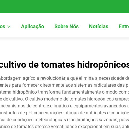
os
Aplicação
Sobre Nós
Notícias
Entr
cultivo de tomates hidropônico
abordagem agrícola revolucionária que elimina a necessidade de
ientes para fornecer diretamente aos sistemas radiculares das p
istema hidropônico transforma fundamentalmente o modo como
 de cultivo. O cultivo moderno de tomates hidropônicos empreg
 mecanismos de controle climático e equipamentos avançados 
stantes de pH, concentrações ótimas de nutrientes e condições 
cia de condições meteorológicas e as limitações sazonais, possi
pônico de tomates oferece versatilidade excepcional em suas a