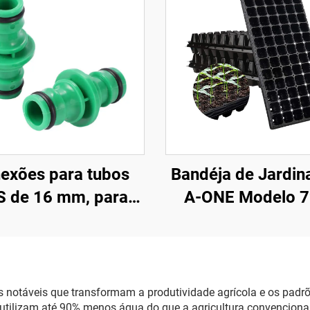
exões para tubos
Bandéja de Jardi
 de 16 mm, para
A-ONE Modelo 7
icultura e rega de
com 72 Célula
dins, acoplamento
Resistente e Ecoló
o de 2 vias, padrão
em Plástico PS, 
ANSI
Inicial para Seme
s notáveis que transformam a produtividade agrícola e os padrõe
utilizam até 90% menos água do que a agricultura convencional 