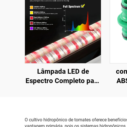
Lâmpada LED de
con
Espectro Completo para
ABS
Crescimento de Plantas
agr
em Estufa, com Corpo
jar
de Alumínio e Chips
rápid
SMD 2835, Iluminação
O cultivo hidropônico de tomates oferece benefício
vantagem primária, pois os sistemas hidropônicos 