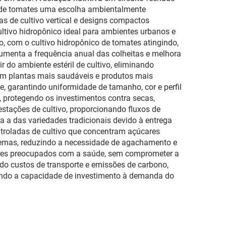
ro e
com janela de colheita
o de tomates uma escolha ambientalmente
ponia
para tomates e vegetais
as de cultivo vertical e designs compactos
ultivo hidropônico ideal para ambientes urbanos e
, com o cultivo hidropônico de tomates atingindo,
umenta a frequência anual das colheitas e melhora
r do ambiente estéril de cultivo, eliminando
 em plantas mais saudáveis e produtos mais
, garantindo uniformidade de tamanho, cor e perfil
, protegendo os investimentos contra secas,
stações de cultivo, proporcionando fluxos de
a a das variedades tradicionais devido à entrega
ntroladas de cultivo que concentram açúcares
temas, reduzindo a necessidade de agachamento e
dores preocupados com a saúde, sem comprometer a
ndo custos de transporte e emissões de carbono,
ando a capacidade de investimento à demanda do