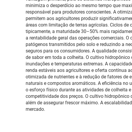
Inferior para
minimiza o desperdício ao mesmo tempo que maxim
Interplantação e Plantio
responsável para produtores conscientes. A otimiza
permitem aos agricultores produzir significativame
áreas com limitação de terras agrícolas. Ciclos d
tipicamente, a maturidade 30–50% mais rapidament
a rentabilidade geral das operações comerciais. O c
patógenos transmitidos pelo solo e reduzindo a ne
seguros para os consumidores. A qualidade consiste
de sabor em toda a colheita. O cultivo hidropônico
inundações e temperaturas extremas. A capacidade 
renda estáveis aos agricultores e oferta contínua 
otimizada de nutrientes e à redução de fatores de 
naturais e compostos aromáticos. A eficiência n
o esforço físico durante as atividades de colhei
competitividade dos preços. O cultivo hidropônico
além de assegurar frescor máximo. A escalabilid
mercado.