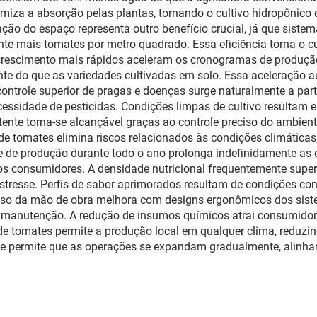
Vasos Mini Vivei
iza a absorção pelas plantas, tornando o cultivo hidropônic
Tampa, para Hidro
ção do espaço representa outro benefício crucial, já que sistem
nte mais tomates por metro quadrado. Essa eficiência torna o c
e crescimento mais rápidos aceleram os cronogramas de produção
e do que as variedades cultivadas em solo. Essa aceleração a
ontrole superior de pragas e doenças surge naturalmente a parti
cessidade de pesticidas. Condições limpas de cultivo resultam
nte torna-se alcançável graças ao controle preciso do ambiente
 de tomates elimina riscos relacionados às condições climáticas
de produção durante todo o ano prolonga indefinidamente as e
aos consumidores. A densidade nutricional frequentemente super
estresse. Perfis de sabor aprimorados resultam de condições co
o uso da mão de obra melhora com designs ergonômicos dos sis
ta e manutenção. A redução de insumos químicos atrai consumi
 de tomates permite a produção local em qualquer clima, reduzi
ade permite que as operações se expandam gradualmente, alinh