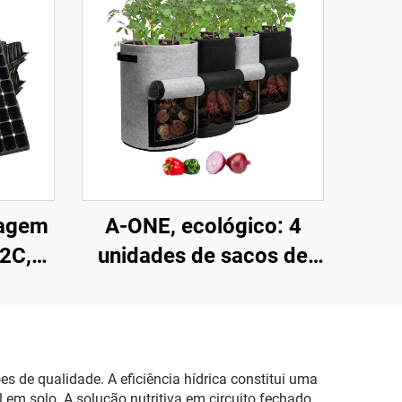
nagem
A-ONE, ecológico: 4
2C,
unidades de sacos de
s,
cultivo de 10 galões,
gica,
pretos e cinza, com aba,
Kit
em fibra de batata,
ntes,
espessura de 3 mm,
s de qualidade. A eficiência hídrica constitui uma
em solo. A solução nutritiva em circuito fechado