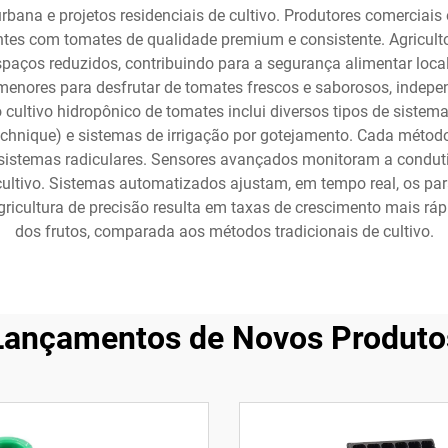
urbana e projetos residenciais de cultivo. Produtores comerciai
ntes com tomates de qualidade premium e consistente. Agricu
ços reduzidos, contribuindo para a segurança alimentar local e
enores para desfrutar de tomates frescos e saborosos, indepen
do cultivo hidropônico de tomates inclui diversos tipos de sist
lm technique) e sistemas de irrigação por gotejamento. Cada méto
temas radiculares. Sensores avançados monitoram a condutivid
e cultivo. Sistemas automatizados ajustam, em tempo real, os p
icultura de precisão resulta em taxas de crescimento mais ráp
dos frutos, comparada aos métodos tradicionais de cultivo.
Lançamentos de Novos Produto