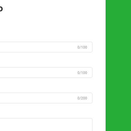
o
0/100
0/100
0/200