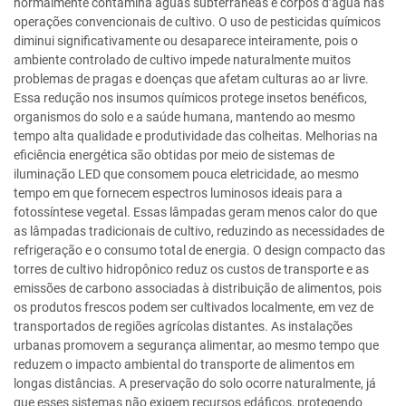
normalmente contamina águas subterrâneas e corpos d’água nas
operações convencionais de cultivo. O uso de pesticidas químicos
diminui significativamente ou desaparece inteiramente, pois o
ambiente controlado de cultivo impede naturalmente muitos
problemas de pragas e doenças que afetam culturas ao ar livre.
Essa redução nos insumos químicos protege insetos benéficos,
organismos do solo e a saúde humana, mantendo ao mesmo
tempo alta qualidade e produtividade das colheitas. Melhorias na
eficiência energética são obtidas por meio de sistemas de
iluminação LED que consomem pouca eletricidade, ao mesmo
tempo em que fornecem espectros luminosos ideais para a
fotossíntese vegetal. Essas lâmpadas geram menos calor do que
as lâmpadas tradicionais de cultivo, reduzindo as necessidades de
refrigeração e o consumo total de energia. O design compacto das
torres de cultivo hidropônico reduz os custos de transporte e as
emissões de carbono associadas à distribuição de alimentos, pois
os produtos frescos podem ser cultivados localmente, em vez de
transportados de regiões agrícolas distantes. As instalações
urbanas promovem a segurança alimentar, ao mesmo tempo que
reduzem o impacto ambiental do transporte de alimentos em
longas distâncias. A preservação do solo ocorre naturalmente, já
que esses sistemas não exigem recursos edáficos, protegendo