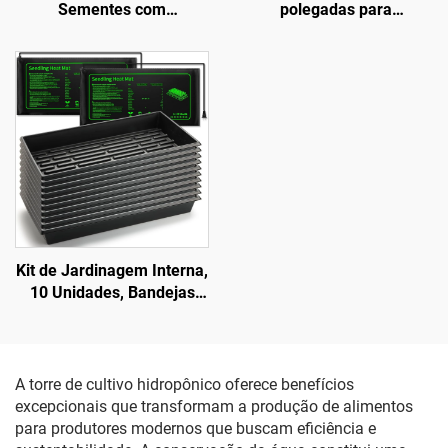
Sementes com
polegadas para
32/50/72/105/128/200/288
crescimento de plantas,
Células, para Germinação
com espectro total,
e Viveiro (Bandêjas de
regulável e temporização
Enxerto)
ajustável, corpo em
alumínio com
classificação IP42 para
floração
Kit de Jardinagem Interna,
10 Unidades, Bandejas
para Sementes 1020 em
Plástico Ecológico de
Madeira de Vime, 2
Tapetes Aquecedores,
A torre de cultivo hidropônico oferece benefícios
Plantas Mudas, Estufa,
excepcionais que transformam a produção de alimentos
Tampa para Viveiro
para produtores modernos que buscam eficiência e