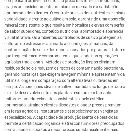
compensam os investimentos no preço das torres hidropônicas,
graças ao posicionamento premium no mercado e à satisfação
aprimorada dos clientes. O controle preciso dos nutrientes elimina a
variabilidade inerente ao cultivo em solo, garantindo uma absorção
mineral consistente, o que resulta em hortaliças e ervas com perfis
de sabor superiores, conteúdo nutricional aprimorado e aparência
visual atrativa. Os ambientes controlados de cultivo protegem as
culturas do estresse relacionado às condições climáticas, da
contaminação do solo e dos danos causados por pragas — fatores
que frequentemente comprometem a qualidade nas operações
agrícolas tradicionais. Métodos de produção limpos eliminam
resíduos de solo e reduzem os riscos de contaminação bacteriana,
gerando hortaliças que exigem lavagem mínima e apresentam vida
útil mais longa em comparação com alternativas cultivadas em
campo. As condições ideais de cultivo mantidas ao longo de todo o
ciclo de desenvolvimento das plantas resultam em tamanho
uniforme, amadurecimento consistente e apelo estético
aprimorado, atraindo clientes dispostos a pagar preços premium
em feiras agrícolas, restaurantes e estabelecimentos varejistas
especializados. A capacidade de produção isenta de pesticidas
permite a certificação orgânica e atrai consumidores preocupados
com a saúde, dispostos a pagar preços substancialmente mais