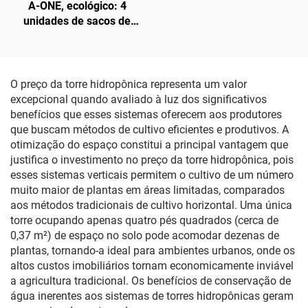
A-ONE, ecológico: 4
unidades de sacos de
cultivo de 10 galões,
pretos e cinza, com aba,
em fibra de batata,
espessura de 3 mm, com
O preço da torre hidropônica representa um valor
janela de colheita para
excepcional quando avaliado à luz dos significativos
tomates e vegetais
benefícios que esses sistemas oferecem aos produtores
que buscam métodos de cultivo eficientes e produtivos. A
otimização do espaço constitui a principal vantagem que
justifica o investimento no preço da torre hidropônica, pois
esses sistemas verticais permitem o cultivo de um número
muito maior de plantas em áreas limitadas, comparados
aos métodos tradicionais de cultivo horizontal. Uma única
torre ocupando apenas quatro pés quadrados (cerca de
0,37 m²) de espaço no solo pode acomodar dezenas de
plantas, tornando-a ideal para ambientes urbanos, onde os
altos custos imobiliários tornam economicamente inviável
a agricultura tradicional. Os benefícios de conservação de
água inerentes aos sistemas de torres hidropônicas geram