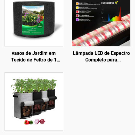
vasos de Jardim em
Lâmpada LED de Espectro
Tecido de Feltro de 1
Completo para
Galão, Estilo Fazenda,
Crescimento de Plantas
Dobráveis, para Repolho,
em Estufa, com Corpo de
Flores, Batatas e
Alumínio e Chips SMD
Crescimento de Plantas
2835, Iluminação Inferior
para Interplantação e
Plantio