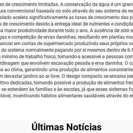
es de crescimento limitadas. A conservação da água é um grand
ura convencional baseada no solo através do seu sistema de rec
rolado acelera significativamente as taxas de crescimento das
 de crescimento devido à entrega ideal de nutrientes e condiçõ
a maior produtividade durante todo o ano. A ausência de solo 
agas e competição de ervas daninhas, resultando em plantas ma
ancial em contas de supermercado produzindo seus próprios veg
ais do sistema normalmente pagando por si mesmos dentro de 6
m mínimo de trabalho físico, tornando-a acessível a pessoas co
jardinagem que envolvem escavação pesada e erva daninha. O c
as ao clima, garantindo uma produção de alimentos consistent
evastar jardins ao ar livre. O design compacto se encaixa per
cultivo dedicadas, tornando possível a produção de alimentos
 se estendem às famílias e às escolas, já que esses sistemas 
tentável, incentivando hábitos alimentares saudáveis através do 
Últimas Notícias