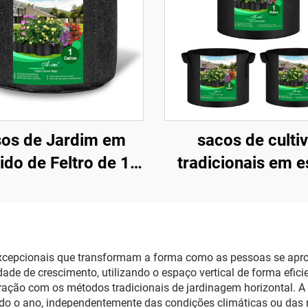
sos de Jardim em
sacos de culti
ido de Feltro de 1
tradicionais em es
o, Estilo Fazenda,
fazenda, pretos, 
Dobráveis, para
galão, em tecido
ho, Flores, Batatas
tecido durável, 
 Crescimento de
alças, espessura
excepcionais que transformam a forma como as pessoas se apro
 de crescimento, utilizando o espaço vertical de forma eficien
Plantas
260–400, para us
ção com os métodos tradicionais de jardinagem horizontal. A 
jardins ao ar liv
e todo o ano, independentemente das condições climáticas ou da