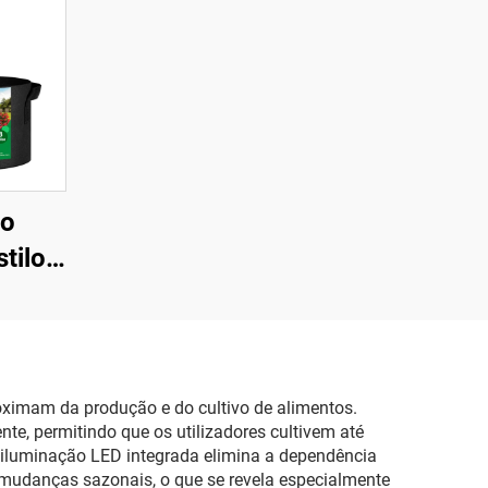
vo
tilo
com 1
 não
com
 de
ximam da produção e do cultivo de alimentos.
te, permitindo que os utilizadores cultivem até
o em
iluminação LED integrada elimina a dependência
re
s mudanças sazonais, o que se revela especialmente