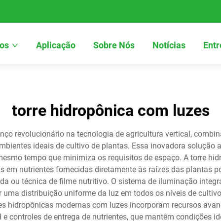
os
Aplicação
Sobre Nós
Notícias
Entr
torre hidropônica com luzes
ço revolucionário na tecnologia de agricultura vertical, combi
bientes ideais de cultivo de plantas. Essa inovadora solução a
mesmo tempo que minimiza os requisitos de espaço. A torre hid
as em nutrientes fornecidas diretamente às raízes das plantas 
da ou técnica de filme nutritivo. O sistema de iluminação int
 uma distribuição uniforme da luz em todos os níveis de cultivo
res hidropônicas modernas com luzes incorporam recursos ava
e controles de entrega de nutrientes, que mantêm condições i