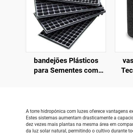
bandejões Plásticos
va
para Sementes com
Tec
32/50/72/105/128/200/288
Galã
Células, para
Germinação e Viveiro
Repol
(Bandêjas de Enxerto)
e
A torre hidropónica com luzes oferece vantagens 
Estes sistemas aumentam drasticamente a capacidade
dez vezes mais plantas na mesma área em compara
da luz solar natural, permitindo o cultivo durant