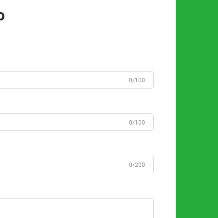
o
0/100
0/100
0/200