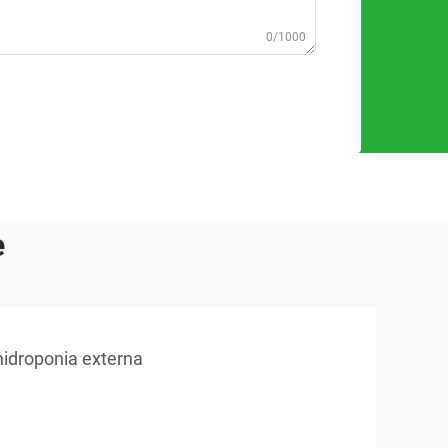
0/1000
e
hidroponia externa