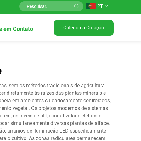
PT
Obter uma Cotação
e em Contato
e
as, sem os métodos tradicionais de agricultura
er diretamente às raízes das plantas minerais e
e opera em ambientes cuidadosamente controlados,
mento vegetal. Os projetos modernos de sistemas
l, os níveis de pH, condutividade elétrica e
odar simultaneamente diversas plantas de alface,
ação, arranjos de iluminação LED especificamente
ara o cultivo. As zonas radiculares permanecem