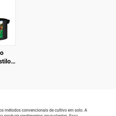
vo
tilo
com 1
 não
com
 de
o em
s métodos convencionais de cultivo em solo. A
re
ra produzir rendimentos equivalentes. Essa