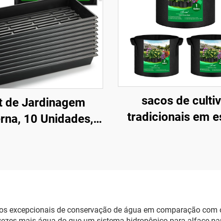
sacos de culti
t de Jardinagem
tradicionais em es
erna, 10 Unidades,
fazenda, pretos, 
ejas para Sementes
galão, em tecido
020 em Plástico
tecido durável, 
gico de Madeira de
alças, espessura
ime, 2 Tapetes
260–400, para us
ecedores, Plantas
cios excepcionais de conservação de água em comparação com o
jardins ao ar liv
as, Estufa, Tampa
 vezes mais água do que um sistema hidropônico para alface pa