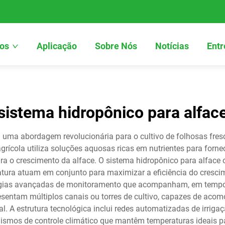
os
Aplicação
Sobre Nós
Notícias
Entr
sistema hidropônico para alfac
 uma abordagem revolucionária para o cultivo de folhosas fresc
rícola utiliza soluções aquosas ricas em nutrientes para fornec
para o crescimento da alface. O sistema hidropônico para alfac
ratura atuam em conjunto para maximizar a eficiência do cresci
gias avançadas de monitoramento que acompanham, em tempo rea
esentam múltiplos canais ou torres de cultivo, capazes de acom
al. A estrutura tecnológica inclui redes automatizadas de irrig
nismos de controle climático que mantêm temperaturas ideais p