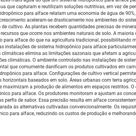
para Viveiro
gua que capturam e reutilizam soluções nutritivas, em vez de pe
a hidropônico para alface relatam uma economia de água de 9
e crescimento aceleram-se drasticamente nos ambientes do siste
s de cultivo. As plantas recebem quantidades precisas de miner
r recursos que ocorre nos ambientes naturais de solo. A maior
para alface do que na agricultura tradicional, possibilitando mú
s instalações de sistema hidropônico para alface particularmen
climáticas elimina as limitações sazonais que afetam a agricult
es climáticas. O ambiente controlado nas instalações de sistem
ental que comumente danificam os produtos cultivados em campo
idropônico para alface. Configurações de cultivo vertical perm
 horizontais baseados em solo. Áreas urbanas com terra agríc
ue maximizam a produção de alimentos em espaços restritos. O 
nico para alface. Os produtores monitoram e ajustam as concent
s perfis de sabor. Essa precisão resulta em alface consistentem
mparada às alternativas cultivadas convencionalmente. Os requi
co para alface, reduzindo os custos de produção e melhorando 