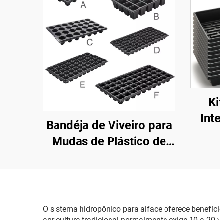
Ki
Int
Bandéja de Viveiro para
Band
Mudas de Plástico de
1
Alta Qualidade OEM,
Ecoló
Não Revestida, para
V
Plantio de Sementes
Aqu
O sistema hidropônico para alface oferece benefí
Mud
agricultura tradicional normalmente exige 10 a 20