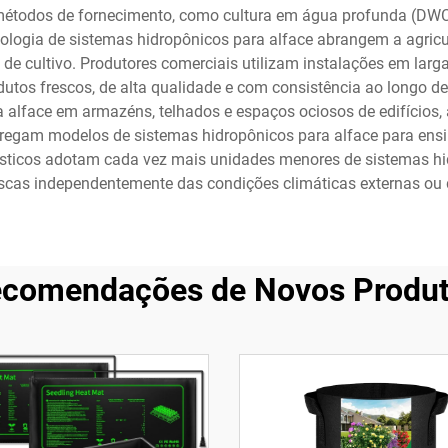
todos de fornecimento, como cultura em água profunda (DWC), 
ologia de sistemas hidropônicos para alface abrangem a agricult
 de cultivo. Produtores comerciais utilizam instalações em lar
dutos frescos, de alta qualidade e com consistência ao longo d
 alface em armazéns, telhados e espaços ociosos de edifícios
pregam modelos de sistemas hidropônicos para alface para ensin
ésticos adotam cada vez mais unidades menores de sistemas hi
escas independentemente das condições climáticas externas ou d
comendações de Novos Produ