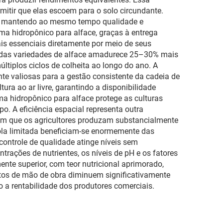
rmitir que elas escoem para o solo circundante.
0%, mantendo ao mesmo tempo qualidade e
ma hidropônico para alface, graças à entrega
ais essenciais diretamente por meio de seus
ia das variedades de alface amadurece 25–30% mais
ltiplos ciclos de colheita ao longo do ano. A
te valiosas para a gestão consistente da cadeia de
ura ao ar livre, garantindo a disponibilidade
a hidropônico para alface protege as culturas
. A eficiência espacial representa outra
item que os agricultores produzam substancialmente
ola limitada beneficiam-se enormemente das
controle de qualidade atinge níveis sem
rações de nutrientes, os níveis de pH e os fatores
ente superior, com teor nutricional aprimorado,
sitos de mão de obra diminuem significativamente
a rentabilidade dos produtores comerciais.