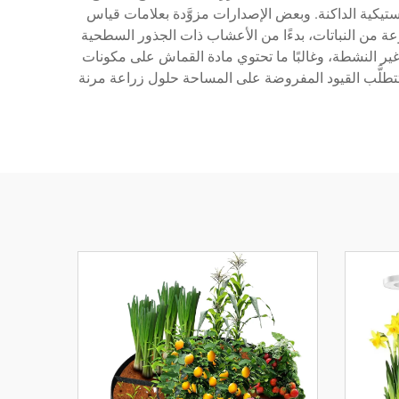
ستيكية الداكنة. وبعض الإصدارات مزوَّدة بعلامات قياس
تات. وت accommodates أفضل أكياس الزراعة أنواعًا متنوِّعة من النباتات، بدءًا من الأعشاب ذات الجذور السطحية
غير النشطة، وغالبًا ما تحتوي مادة القماش على مكونات
تتطلَّب القيود المفروضة على المساحة حلول زراعة مرنة