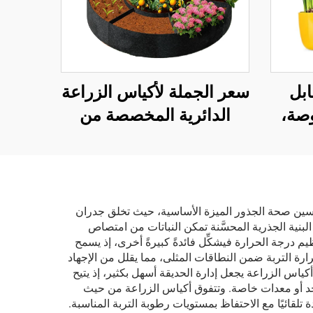
باتي LED قابل
سعر الجملة لأكياس الزراعة
بقطر 3.5 بوصة،
الدائرية المخصصة من
مل
علامة A-ONE الصديقة
عتيم
للبيئة — أكياس زراعة
كل من
مرتفعة متينة وقابلة للتنفس
 وفق
بسماكة 3 مم للاستخدام
 تحسين صحة الجذور الميزة الأساسية، حيث تخلق جدران
بنية الجذرية المحسَّنة تمكن النباتات من امتصاص
الخارجي
ظيم درجة الحرارة فيشكِّل فائدةً كبيرةً أخرى، إذ يسمح
رارة التربة ضمن النطاقات المثلى، مما يقلل من الإجهاد
اس الزراعة يجعل إدارة الحديقة أسهل بكثير، إذ يتيح
د أو معدات خاصة. وتتفوق أكياس الزراعة من حيث
 تلقائيًا مع الاحتفاظ بمستويات رطوبة التربة المناسبة.