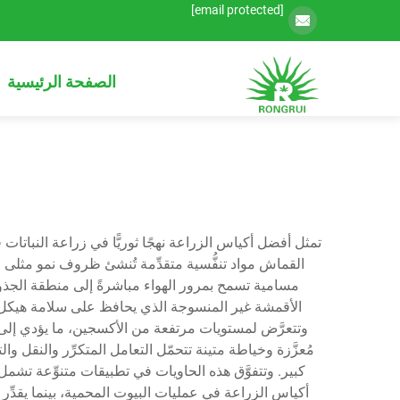
[email protected]
الصفحة الرئيسية
تمثل أفضل أكياس الزراعة نهجًا ثوريًّا في زراعة النباتات
القماش مواد تنفُّسية متقدِّمة تُنشئ ظروف نمو مثلى ع
مسامية تسمح بمرور الهواء مباشرةً إلى منطقة الجذور
الأقمشة غير المنسوجة الذي يحافظ على سلامة هيكل ال
وتتعرَّض لمستويات مرتفعة من الأكسجين، ما يؤدي إلى 
مُعزَّزة وخياطة متينة تتحمّل التعامل المتكرِّر والنقل
كبير. وتتفوَّق هذه الحاويات في تطبيقات متنوِّعة تش
أكياس الزراعة في عمليات البيوت المحمية، بينما يقدِّ