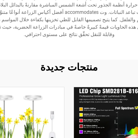
حرارة أنظمة الجذور تحت أشعة الشمس المباشرة مقارنةً بالبدائل البلا
تساعد البستانيين على مراقبة مستويات التربة ومتطلبات تباعد النبا
الفلفل. كما يتيح تصميمها القابل للطي تخزينها بكفاءة خلال المواسم 
 هذه الحاويات قيمةً كبيرةً خاصةً في مبادرات الزراعة الحضرية، حيث 
وقابلة للنقل تحقِّق نتائج على مستوى احترافي.
منتجات جديدة