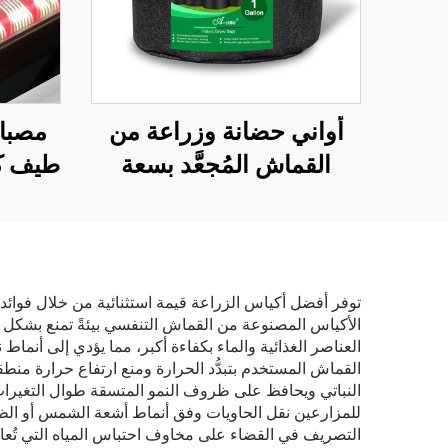
أواني حضانة وزراعة من
القماش المُجعَّد بسعة
طيف كا
جالون واحد، على طراز
ذو هيك
المزرعة الريفية، قابلة
للطي، لزراعة الملفوف
لتوزي
والزهور والبطاطس ونمو
توفر أفضل أكياس الزراعة قيمة استثنائية من خلال فوائد 
الأكياس المصنوعة من القماش التنفسي بيئةً تمنع بشكل طب
النباتات
العناصر الغذائية والماء بكفاءة أكبر، مما يؤدي إلى أنماط 
القماش المستخدم بتبدُّد الحرارة ومنع ارتفاع حرارة منطقة
النباتي ويحافظ على ظروف النمو المتسقة طوال التغيرات 
للمزارعين نقل الحاويات وفق أنماط أشعة الشمس أو الظ
التصريف في القضاء على مخاوف احتباس المياه التي تُعاني م