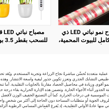
مصباح نمو نباتي LED ذي
مصباح ن
مل للبيوت المحمية،
للسحب 
ل ألومنيوم مع رقائق
يغطي الطيف الكا
SMD 2835 في القاعدة
للضوء، مع إمكانية الت
ع الضوء بين النباتات
والضبط الزمني، وهي
وللزراعة
الألومنيوم، ومُصنَّف
عملية متعددة تُحسِّن مباشرةً نجاح الزراعة وتجربة المستخدم. ويُعَد
يعي التشابك الجذري وتعزز تكوين جذور ليفية واسعة الانتشار. وهذه ال
معيار IP42 لمرحلة الإزهار
نمو أقوى وزيادة في محاصيل الحصاد مقارنةً بالحاويات التقليدية. أما تن
 الجذور أثناء الأجواء الحارة. وتضمن هذه الإدارة الحرارية بقاء درجة ح
الموسمية في درجات الحرارة. كما أن التصنيع الخفيف الوزن لأفضل أكي
روف الجوية أو متطلبات المساحة دون الحاجة إلى أكثر من شخصٍ واح
نها عادةً الأواني التقليدية، إذ يُفرغ القماش المسامي الرطوبة الزائدة