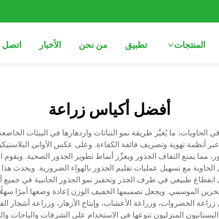
المنتجات
تطبيق
من نحن
الأخبار
اتصل ب
أفضل أكياس زراعة
 في الحاويات، ما يُغيِّر طريقة نمو النباتات وازدهارها في البيئات الخا
بر أنظمة تهوية وتصريف فائقة الكفاءة. وعلى عكس الأواني البلاستيكية ا
، مما يمنع التفاف الجذور ويعزِّز أنماط تطوير الجذور الصحية. ويقوم
حاوية مع تسهيل عمليات تقليم الجذور بالهواء الضرورية. ويحدث هذا ا
انقطاع طبيعي في طرف الجذر وتحفيز نمو الجذور الجانبية في جميع أن
 والتخزين الموسمي. ويجعل تصميمها الخفيف الوزن إعادة وضعها أمرًا سهلً
مل زراعة الخضروات، وزراعة الأعشاب، وإنتاج الأزهار، وزراعة أشجار 
ر البستانيون المنزليون تنوعها في الاستخدام على الشرفات والباحات وا