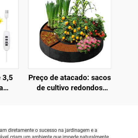
e 3,5
Preço de atacado: sacos
a
de cultivo redondos
ntas,
personalizados A-ONE,
al,
ecológicos, resistentes,
respiráveis, com 3 mm
ável,
de espessura, indicados
ram diretamente o sucesso na jardinagem e a
spirável criam um ambiente que impede naturalmente