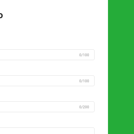
o
0/100
0/100
0/200