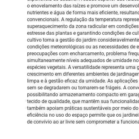
Plantas
o enovelamento das raízes e promove um desenvolv
Inter
nutrientes e água de forma mais eficiente, result
convencionais. A regulação da temperatura representa
superaquecimento da zona radicular em condições c
estresse das plantas e garantindo condições de cu
cultivo torna a gestão do jardim consideravelmente
condições meteorológicas ou as necessidades de e
preocupações com encharcamento, problema frequen
simultaneamente níveis adequados de umidade no so
espécies vegetais. A versatilidade representa uma
crescimento em diferentes ambientes de jardinagem
limpa e à gestão eficaz da umidade. As aplicações 
sem se degradarem ou tornarem-se frágeis. A conve
possibilitando armazenamento compacto em garagen
tecido de qualidade, que mantêm sua funcionalida
também apoiam práticas sustentáveis por meio do u
eficiência no uso do espaço permite que os jardine
de convívio ao ar livre sem comprometer a funcion