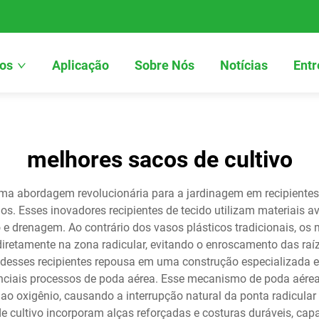
os
Aplicação
Sobre Nós
Notícias
Entr
melhores sacos de cultivo
ma abordagem revolucionária para a jardinagem em recipiente
. Esses inovadores recipientes de tecido utilizam materiais av
 e drenagem. Ao contrário dos vasos plásticos tradicionais, os
diretamente na zona radicular, evitando o enroscamento das ra
 desses recipientes repousa em uma construção especializada 
enciais processos de poda aérea. Esse mecanismo de poda aérea
o oxigênio, causando a interrupção natural da ponta radicular 
de cultivo incorporam alças reforçadas e costuras duráveis, ca