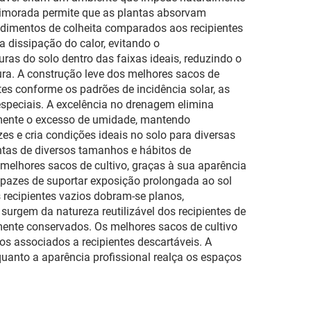
o com
para canteiros elevados
primorada permite que as plantas absorvam
 para
ao ar livre
ndimentos de colheita comparados aos recipientes
 a dissipação do calor, evitando o
as do solo dentro das faixas ideais, reduzindo o
ura. A construção leve dos melhores sacos de
tes conforme os padrões de incidência solar, as
speciais. A excelência no drenagem elimina
lmente o excesso de umidade, mantendo
s e cria condições ideais no solo para diversas
ntas de diversos tamanhos e hábitos de
melhores sacos de cultivo, graças à sua aparência
capazes de suportar exposição prolongada ao sol
 recipientes vazios dobram-se planos,
rgem da natureza reutilizável dos recipientes de
mente conservados. Os melhores sacos de cultivo
os associados a recipientes descartáveis. A
quanto a aparência profissional realça os espaços