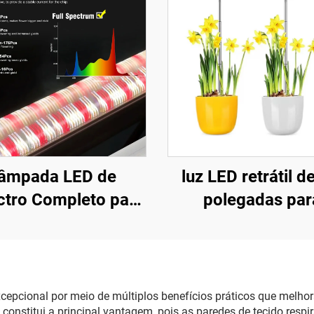
âmpada LED de
luz LED retrátil d
ctro Completo para
polegadas par
cimento de Plantas
crescimento de pla
Estufa, com Corpo
com espectro tot
 Alumínio e Chips
regulável e
 2835, Iluminação
temporização ajust
cepcional por meio de múltiplos benefícios práticos que melho
s constitui a principal vantagem, pois as paredes de tecido re