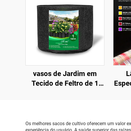
vasos de Jardim em
L
Tecido de Feltro de 1
Espe
Galão, Estilo Fazenda,
Cres
Dobráveis, para
em 
Repolho, Flores, Batatas
de
e Crescimento de
SMD
Os melhores sacos de cultivo oferecem um valor ex
experiência do usuário. A saúde superior das raíze