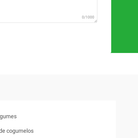
0/1000
legumes
 de cogumelos