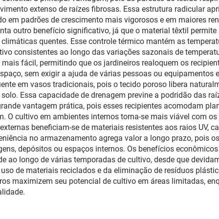
Inferior para
corpo em alumíni
imento extenso de raízes fibrosas. Essa estrutura radicular a
plantação e Plantio
classificação IP42
ando em padrões de crescimento mais vigorosos e em maiores re
 outro benefício significativo, já que o material têxtil permite
floração
limáticas quentes. Esse controle térmico mantém as temperatur
ltivo consistentes ao longo das variações sazonais de temperat
 mais fácil, permitindo que os jardineiros realoquem os recipien
spaço, sem exigir a ajuda de várias pessoas ou equipamentos e
te em vasos tradicionais, pois o tecido poroso libera natura
lo. Essa capacidade de drenagem previne a podridão das raíze
 grande vantagem prática, pois esses recipientes acomodam pla
. O cultivo em ambientes internos torna-se mais viável com os 
externas beneficiam-se de materiais resistentes aos raios UV, 
niência no armazenamento agrega valor a longo prazo, pois os
s, depósitos ou espaços internos. Os benefícios econômicos su
de ao longo de várias temporadas de cultivo, desde que devida
so de materiais reciclados e da eliminação de resíduos plástic
iros maximizem seu potencial de cultivo em áreas limitadas, en
alidade.