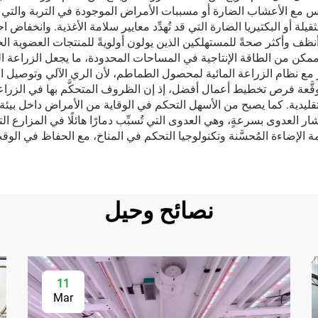
نافس مع الأعشاب الضارة أو مسببات الأمراض الموجودة في التربة والتي تؤث
لثقيلة أو البكتيريا الضارة التي قد تُهدِّد معايير سلامة الأغذية. وانخف
 وأكثر صحةً للمستهلكين الذين يولون أولويةً للمنتجات العضوية الخالي
كن من الطاقة الإنتاجية في المساحات المحدودة، ما يجعل الزراعة الحضر
 مع نظام الزراعة المائية لمحصول الطماطم، لأن الري الآلي وتوصيل الم
قَّعة فرص تخطيط أعمال أفضل، إذ إن الظروف المتحكَّم بها في الزرا
التقليدية. كما يصبح من الأسهل التحكم في الوقاية من الأمراض داخل بي
ر العدوى بسرعةٍ، وهي العدوى التي تُسبِّب دمارًا هائلًا في المزارع ال
 الإضاءة المُحسَّنة وتكنولوجيا التحكم في المناخ، مع الحفاظ في ال
نصائح وحيل
11
Mar