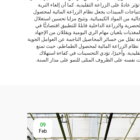
ر عادةً على الزراعة التقليدية. كما أن إلغاء التربة
اض احتياجات المبيدات يجعل نظام الزراعة المائية لمحصول
ة من المواد الكيميائية. وتتيح مزايا تحسين استغلال
ية والزراعة الداخلية قابلةً للتطبيق اقتصاديًّا في
غذيات يلغيان مهام الري اليومية ويقللان من الإجهاد
عة تقلل من خسائر المحاصيل الناجمة عن العوامل الجوية
ئة نظام الزراعة المائية لمحصول الطماطم، حيث تمنع
تقليدية. وأخيرًا، تؤدي التحسينات في كفاءة استهلاك
وقت نفسه على الظروف المثلى للنمو على مدار السنة.
09
Feb