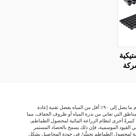
تيكية
شركة
المصنعة الأصلية (OEM) غير
ور
توفر نظام الزراعة المائية لمحصول الطماطم كفاءة استثنائية في استخدام المياه مقارنةً بالطرق التقليدية للزراعة، حيث يستخدم ما يصل إلى ٩٠٪ أقل من المياه بفضل تقنية إعادة
 للمناطق التي تعاني من ندرة المياه أو ظروف الجفاف، مما
ً كبيرةً أخرى لنظام الزراعة المائية لمحصول الطماطم،
 أن البيئة المُتحكَّم بها تلغي القيود الموسمية، فإن ذلك يسمح بالحصاد المستمر
مائية لمحصول الطماطم تحسُّنٌ في جودة المحاصيل بشكل