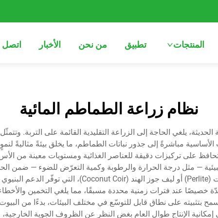
المنتجات
تطبيق
من نحن
الأخبار
اتصل ب
نظام زراعة الطماطم المائية
ة الحديثة، يلغي الحاجة إلى الزراعة التقليدية القائمة على التربة. وتت
ت الأساسية مباشرةً إلى جذور نباتات الطماطم، ما يخلق بيئةً مثاليةً لنم
لبيئية — مثل درجة الحرارة والرطوبة وكمية التعرّض للضوء — ضمن الحد
متخصصة مثل الصوف الصخري (Rockwool) أو البرلايت (erlite
عدّة خصيصًا عند فترات زمنية محددة مسبقًا، مما يلغي التخمين والأخطاء ا
اطم المائية بمكونات تصميمية وحدية (Modular) تسمح بتثبيته على نطاق قابل للتوسّع في مختلف البي
إمكانية الإنتاج طوال العام بغض النظر عن الظروف الجوية الخارجية، ما 