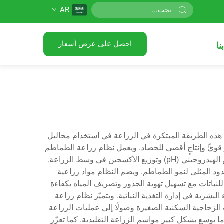
AR
احصل على عرض أسعار
نا
مثّل هذه الطريقة المبتكرة في الزراعة في استخدام محاليل
وٍ قويٍّ وإنتاجٍ أقصى للحصاد. ويعمل نظام زراعة الطماطم
المائية عبر شبكات دقيقة التحكم في تدوير المياه، التي تحافظ على تركيزات دقيقة للعناصر الغذائية ومستويات معينة من الأس الهيدروجيني (pH) وتوزيع الأكسجين في وسط الزراعة.
ود المثلى لنمو الطماطم. ويضم النظام مواد زراعية
P) أو ليف جوز الهند (Coconut Coir)، التي توفّر الدعم البنيوي للنباتات مع تسهيل تهوية الجذور وتصريف المياه بكفاءة
لبشرية في إدارة التغذية النباتية. ويتميّز نظام زراعة
ئات، بدءًا من البيوت الزجاجية السكنية الصغيرة وصولًا إلى عمليات الزراعة
يوسع بشكلٍ كبيرٍ مواسم الزراعة التقليدية. كما تعزّز