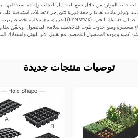
ائية حفظ الموارد من خلال جمع المحاليل الغذائية وإعادة استخدامها، مم
متنوعة من أصناف الطماطم، من الطماطم الكرزية إلى أصناف «ستيك ال
 مستقرةً ومنع حدوث تلوث قد يُضعف سلامة المحصول. ويحقّق نظام زراع
سّن كمية وجودة المحصول المُحصود مع تقليل الأثر البيئي واستهلاك المو
توصيات منتجات جديدة