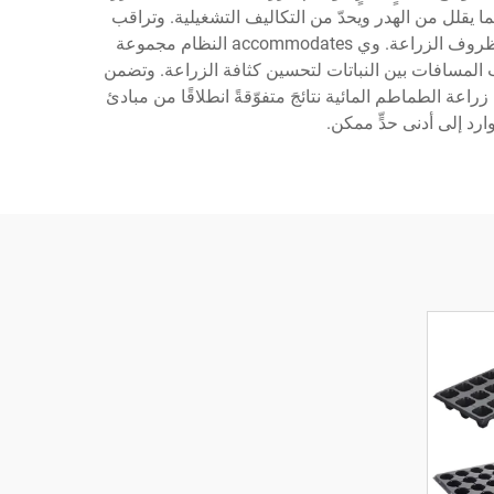
ا يقلل من الهدر ويحدّ من التكاليف التشغيلية. وتراقب
أجهزة الاستشعار الرقمية باستمرار مؤشرات صحة النبات، وتوفر بيانات تغذية راجعة فورية تتيح إجراء تعديلات استباقية على ظروف الزراعة. وي accommodates النظام مجموعة
لحم» (Beefsteak) الكبيرة، مع إمكانية تخصيص ترتيب المسافات بين النباتات لتحسين كثافة الزراعة. وتضمن
ة الطماطم المائية نتائجَ متفوّقةً انطلاقًا من مبادئ
ارد إلى أدنى حدٍّ ممكن.