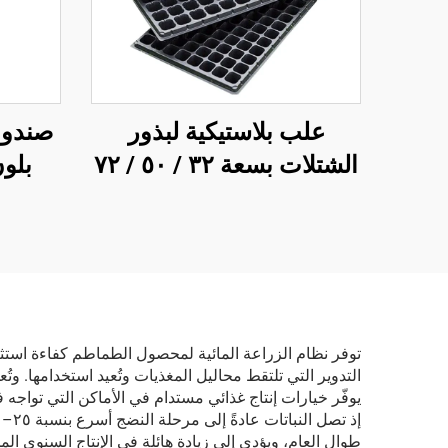
علب بلاستيكية لبذور
صندوق
الشتلات بسعة ٣٢ / ٥٠ / ٧٢
بلو
/ ١٠٥ / ١٢٨ / ٢٠٠ / ٢٨٨
الق
خلية، علب إنبات وحضانة
للشتلات
وعاء
الفل
حسب
التدوير التي تلتقط محاليل المغذيات وتُعيد استخدامها. وت
يوفّر خيارات إنتاج غذائي مستدام في الأماكن التي تواجه
طوال العام، ويؤدي إلى زيادة هائلة في الإنتاج السنوي 