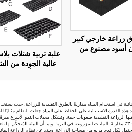
 زراعة خارجي كبير
ن أسود مصنوع من
علبة تربية شتلات بلاس
ماش، سرير حديقة
عالية الجودة من ال
مرتفع مع 8 أقسام شبكية،
 زراعة مصنوع من
مطلية لزراعة البذ
يز المخصص السعة
 الطلب للزراعة
ُعد هذه القدرة الاستثنائية على الحفاظ على المياه جعلت النظام مثاليًا
 فيها الزراعة التقليدية صعوبات جمة. وتشكل معدلات النمو الأسرع ميزة
إذ تصل النباتات عادةً إلى مرحلة النضج أسرع بنسبة ٢٥–٣٠٪ مقارنةً بالنباتات المزروعة في التربة. وبما
المحتمل لكل قدم مربع من مساحة الزراعة. وينتج عن نظام الزراعة ال