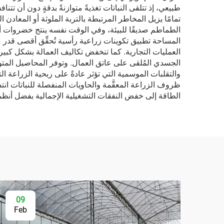
طبيعي، إذ تتلقى النباتات تغذيةً متوازنةً بدقةٍ دون أن تت
تمامًا يزيل المخاطر المرتبطة بالتربة الملوثة أو المعادن ا
الطماطم صديقًا للبيئة، وفي الوقت نفسه ينتج خضروات أنظف
المساحة تطبيق تكوينات زراعية رأسية تُحقِّق أقصى قدر مم
العمليات التجارية. كما تنخفض تكاليف العمالة بشكل كبير
الجسدي المُلقى على عاتق العمال. وتوفر المحاصيل المتو
والتقلبات الموسمية التي تؤثر عادةً على ربحية الزراعة 
ظروف الزراعة المعقَّمة والحاويات المنفصلة للنباتات انتشا
الطاقة إلى خفض النفقات التشغيلية الإجمالية بفضل أنظمة
09
Feb