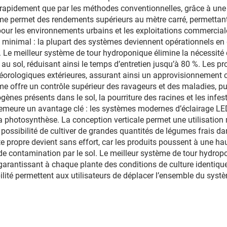
à 100
s rapidement que par les méthodes conventionnelles, grâce à une
me permet des rendements supérieurs au mètre carré, permettant
al pour les environnements urbains et les exploitations commerci
ce minimal : la plupart des systèmes deviennent opérationnels e
. Le meilleur système de tour hydroponique élimine la nécessité d
 au sol, réduisant ainsi le temps d’entretien jusqu’à 80 %. Les p
rologiques extérieures, assurant ainsi un approvisionnement co
me offre un contrôle supérieur des ravageurs et des maladies, p
ènes présents dans le sol, la pourriture des racines et les infe
ue demeure un avantage clé : les systèmes modernes d’éclairage L
 photosynthèse. La conception verticale permet une utilisation 
ossibilité de cultiver de grandes quantités de légumes frais da
olte propre devient sans effort, car les produits poussent à une ha
 de contamination par le sol. Le meilleur système de tour hydropo
arantissant à chaque plante des conditions de culture identiques,
ité permettent aux utilisateurs de déplacer l’ensemble du système