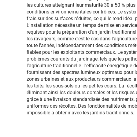
protection IP42,
les cultures atteignant leur maturité 30 à 50 % plu
conditions environnementales contrôlées. Le systè
destinée à la floraison
frais sur des surfaces réduites, ce qui le rend idé
L’installation nécessite un temps de mise en servi
requises pour la préparation d’un jardin traditionnel
les ravageurs, comme c’est le cas dans l’agriculture
toute l’année, indépendamment des conditions météo
fiables pour les exploitants commerciaux. Le systè
problèmes courants du jardinage, tels que les pathog
l’agriculture traditionnelle. L’efficacité énergétiq
fournissant des spectres lumineux optimaux pour la
zones urbaines et aux producteurs commerciaux la p
les toits, les sous-sols ou les petites cours. La réc
éliminant ainsi les douleurs dorsales et les risques
grâce à une livraison standardisée des nutriments, g
uniformes des récoltes. Des fonctionnalités de mobil
impossible à obtenir avec les jardins traditionnels.