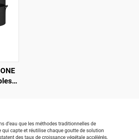
A-ONE
bles,
ables
sé
ardin
 sacs
ns d’eau que les méthodes traditionnelles de
qui capte et réutilise chaque goutte de solution
ture 1
nstatent des taux de croissance végétale accélérés,