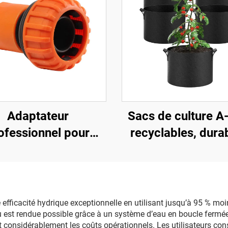
Adaptateur
Sacs de culture 
ofessionnel pour
recyclables, dura
vage automobile,
écologiques et dur
ccords droits en
en tissu non tis
stique technique,
doublé, feutre de j
cords pour tuyaux
épais de 2-3 mm,
efficacité hydrique exceptionnelle en utilisant jusqu’à 95 % moi
 est rendue possible grâce à un système d’eau en boucle fermée 
d'irrigation
réutilisables de cul
ant considérablement les coûts opérationnels. Les utilisateurs co