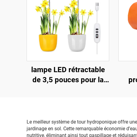
lampe LED rétractable
de 3,5 pouces pour la
pr
croissance des plantes,
la
lumière à spectre
ra
complet avec minuterie
pla
réglable et corps en
rac
Le meilleur système de tour hydroponique offre une 
jardinage en sol. Cette remarquable économie d’eau
aluminium, classe de
nutritive, éliminant ainsi tout gaspillage et réduis