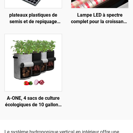
plateaux plastiques de
Lampe LED à spectre
semis et de repiquage
complet pour la croissance
comportant 32 / 50 / 72 /
des plantes, destinée aux
105 / 128 / 200 / 288
serres, avec corps en
alvéoles
aluminium et puces SMD
2835, éclairage par le bas
adapté à l’interculture et à
la plantation
A-ONE, 4 sacs de culture
écologiques de 10 gallons,
épaisseur de 3 mm, noir et
gris, avec rabat, en fibre
végétale pour pommes de
terre, fenêtre de récolte
Le système hydroponique vertical en intérieur offre une