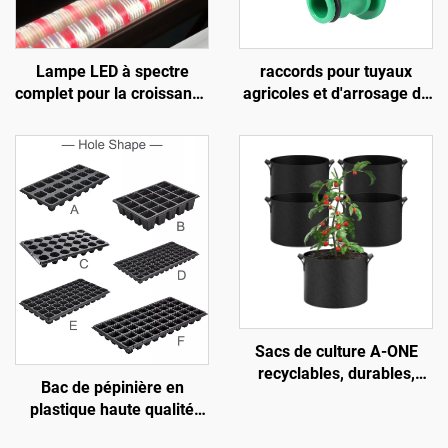
Lampe LED à spectre
raccords pour tuyaux
complet pour la croissance
agricoles et d'arrosage de
des plantes, destinée aux
jardin en ABS de 16 mm,
serres, avec corps en
raccord rapide à deux
aluminium et puces SMD
voies conforme à la norme
2835, éclairage par le bas
ANSI
adapté à l’interculture et à
la plantation
Sacs de culture A-ONE
recyclables, durables,
Bac de pépinière en
écologiques et durables en
plastique haute qualité
tissu non tissé doublé,
OEM pour semis, non
feutre de jardin épais de