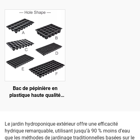
gallon, style ferme,
raccords droits en
pliables, pour la culture de
plastique technique,
choux, de fleurs, de
raccords pour tuyaux
pommes de terre et
d'irrigation
d’autres plantes
Bac de pépinière en
plastique haute qualité
OEM pour semis, non
revêtu
Le jardin hydroponique extérieur offre une efficacité
hydrique remarquable, utilisant jusqu’à 90 % moins d’eau
que les méthodes de jardinage traditionnelles basées sur le