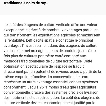
traditionnels noirs de style
ferme, d'une capacité de 1
gallon, en tissu non tissé
durable, avec poignées,
épaisseur de 260 à 400,
Le coût des étagères de culture verticale offre une valeur
pour usage extérieur au
exceptionnelle grâce à de nombreux avantages pratiques
jardin
qui transforment les exploitations agricoles et maximisent
la rentabilité. L’efficacité spatiale constitue le principal
avantage : l’investissement dans des étagères de culture
verticale permet aux agriculteurs de produire jusqu’à dix
fois plus de cultures par mètre carré comparé aux
méthodes traditionnelles de culture horizontale. Cette
optimisation spectaculaire de l’espace se traduit
directement par un potentiel de revenus accru à partir de la
même empreinte foncière. La conservation de l’eau
représente un autre avantage essentiel, car ces systèmes
consomment jusqu’à 95 % moins d’eau que l’agriculture
conventionnelle, grâce à des systèmes précis de livraison
des nutriments et de recirculation. Le coût des étagères de
culture verticale devient économiquement justifié par la