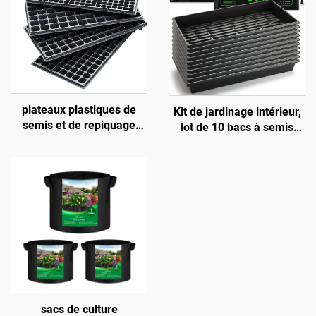
plateaux plastiques de
Kit de jardinage intérieur,
semis et de repiquage
lot de 10 bacs à semis
comportant 32 / 50 / 72 /
1020 en plastique
105 / 128 / 200 / 288
écologique type
alvéoles
branchage, 2 tapis
chauffants, plantes en
semis, serre, couvercles
pour pépinière
sacs de culture