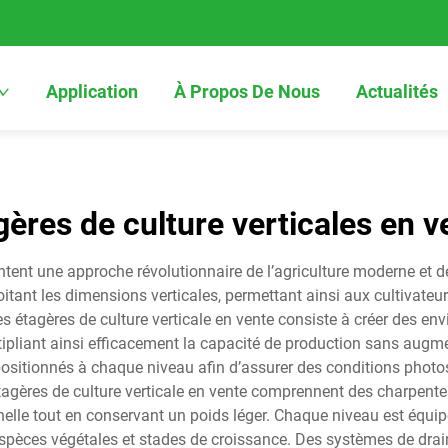
Application
À Propos De Nous
Actualités
gères de culture verticales en v
ntent une approche révolutionnaire de l’agriculture moderne et d
oitant les dimensions verticales, permettant ainsi aux cultivateu
es étagères de culture verticale en vente consiste à créer des en
tipliant ainsi efficacement la capacité de production sans augme
ositionnés à chaque niveau afin d’assurer des conditions phot
tagères de culture verticale en vente comprennent des charpent
onnelle tout en conservant un poids léger. Chaque niveau est équ
spèces végétales et stades de croissance. Des systèmes de drain