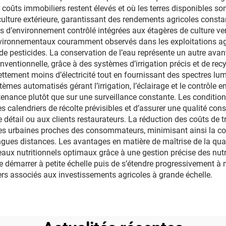
coûts immobiliers restent élevés et où les terres disponibles son
iculture extérieure, garantissant des rendements agricoles consta
 d’environnement contrôlé intégrées aux étagères de culture vert
nvironnementaux couramment observés dans les exploitations agric
on de pesticides. La conservation de l’eau représente un autre a
ventionnelle, grâce à des systèmes d’irrigation précis et de recy
ttement moins d’électricité tout en fournissant des spectres l
mes automatisés gérant l’irrigation, l’éclairage et le contrôle e
ntenance plutôt que sur une surveillance constante. Les condition
es calendriers de récolte prévisibles et d’assurer une qualité cons
étail ou aux clients restaurateurs. La réduction des coûts de t
nes urbaines proches des consommateurs, minimisant ainsi la c
ongues distances. Les avantages en matière de maîtrise de la qual
aux nutritionnels optimaux grâce à une gestion précise des nut
 de démarrer à petite échelle puis de s’étendre progressivement
ciers associés aux investissements agricoles à grande échelle.