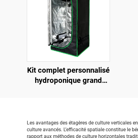
Kit complet personnalisé
hydroponique grand
format 120 x 120 x 200
cm (4 x 4 pieds),
robuste, pour tente de
culture, cadre métallique
Les avantages des étagères de culture verticales e
culture avancés. L’efficacité spatiale constitue le 
moderne adapté à la
rapport aux méthodes de culture horizontales tradit