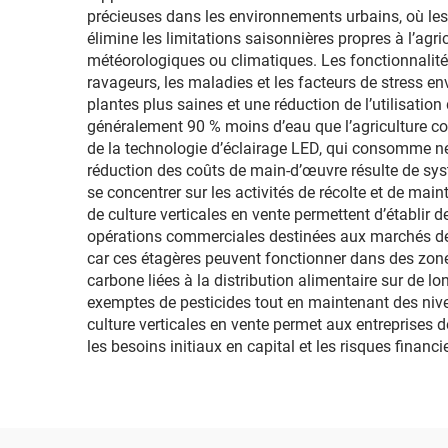
culture intérieure
précieuses dans les environnements urbains, où les 
élimine les limitations saisonnières propres à l’agr
météorologiques ou climatiques. Les fonctionnalités
ravageurs, les maladies et les facteurs de stress e
plantes plus saines et une réduction de l’utilisati
généralement 90 % moins d’eau que l’agriculture con
de la technologie d’éclairage LED, qui consomme ne
réduction des coûts de main-d’œuvre résulte de systè
se concentrer sur les activités de récolte et de mai
de culture verticales en vente permettent d’établir d
opérations commerciales destinées aux marchés de d
car ces étagères peuvent fonctionner dans des zo
carbone liées à la distribution alimentaire sur de l
exemptes de pesticides tout en maintenant des nive
culture verticales en vente permet aux entreprises
les besoins initiaux en capital et les risques finan