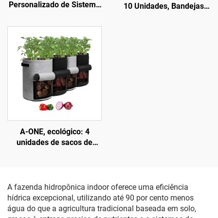
Personalizado de Sistema
10 Unidades, Bandejas
Hidropônico Durável para
para Sementes 1020 em
Tenda de Cultivo,
Plástico Ecológico de
120x120x200 cm (4x4
Madeira de Vime, 2
pés), com Estrutura
Tapetes Aquecedores,
Metálica Moderna, para
Plantas Mudas, Estufa,
Jardinagem Interna
Tampa para Viveiro
A-ONE, ecológico: 4
unidades de sacos de
cultivo de 10 galões,
pretos e cinza, com aba,
em fibra de batata,
espessura de 3 mm, com
A fazenda hidropônica indoor oferece uma eficiência
janela de colheita para
hídrica excepcional, utilizando até 90 por cento menos
tomates e vegetais
água do que a agricultura tradicional baseada em solo,