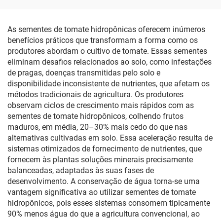
engenharia, conectores
pretos e cinza, com aba,
retos e acessórios para
em fibra de batata,
mangueiras de irrigação
espessura de 3 mm, com
As sementes de tomate hidropônicas oferecem inúmeros
janela de colheita para
benefícios práticos que transformam a forma como os
tomates e vegetais
produtores abordam o cultivo de tomate. Essas sementes
eliminam desafios relacionados ao solo, como infestações
de pragas, doenças transmitidas pelo solo e
disponibilidade inconsistente de nutrientes, que afetam os
métodos tradicionais de agricultura. Os produtores
observam ciclos de crescimento mais rápidos com as
sementes de tomate hidropônicos, colhendo frutos
maduros, em média, 20–30% mais cedo do que nas
alternativas cultivadas em solo. Essa aceleração resulta de
sistemas otimizados de fornecimento de nutrientes, que
fornecem às plantas soluções minerais precisamente
balanceadas, adaptadas às suas fases de
desenvolvimento. A conservação de água torna-se uma
vantagem significativa ao utilizar sementes de tomate
hidropônicos, pois esses sistemas consomem tipicamente
90% menos água do que a agricultura convencional, ao