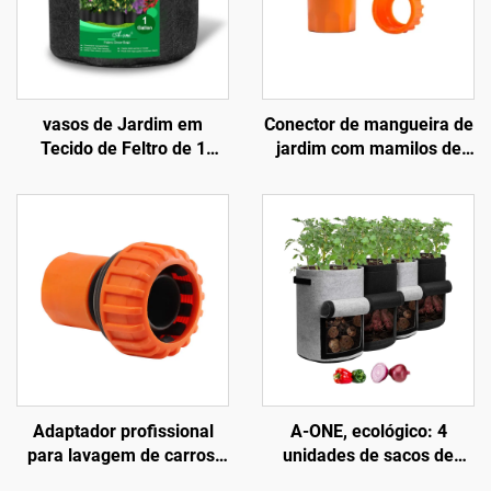
vasos de Jardim em
Conector de mangueira de
Tecido de Feltro de 1
jardim com mamilos de
Galão, Estilo Fazenda,
conexão rápida de 6
Dobráveis, para Repolho,
pontos em ABS laranja
Flores, Batatas e
durável, padrão ANSI,
Crescimento de Plantas
diâmetro de 1/2 polegada,
para lavagem de carros
Adaptador profissional
A-ONE, ecológico: 4
para lavagem de carros,
unidades de sacos de
em plástico de
cultivo de 10 galões,