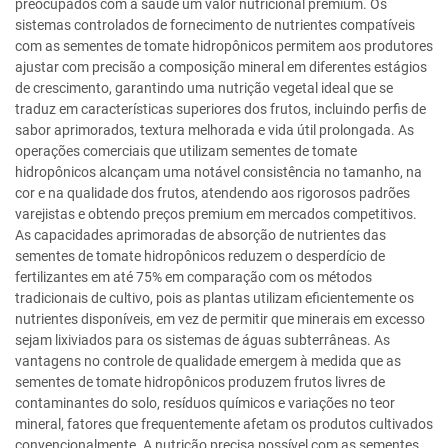
preocupados com a saúde um valor nutricional premium. Os
sistemas controlados de fornecimento de nutrientes compatíveis
com as sementes de tomate hidropônicos permitem aos produtores
ajustar com precisão a composição mineral em diferentes estágios
de crescimento, garantindo uma nutrição vegetal ideal que se
traduz em características superiores dos frutos, incluindo perfis de
sabor aprimorados, textura melhorada e vida útil prolongada. As
operações comerciais que utilizam sementes de tomate
hidropônicos alcançam uma notável consistência no tamanho, na
cor e na qualidade dos frutos, atendendo aos rigorosos padrões
varejistas e obtendo preços premium em mercados competitivos.
As capacidades aprimoradas de absorção de nutrientes das
sementes de tomate hidropônicos reduzem o desperdício de
fertilizantes em até 75% em comparação com os métodos
tradicionais de cultivo, pois as plantas utilizam eficientemente os
nutrientes disponíveis, em vez de permitir que minerais em excesso
sejam lixiviados para os sistemas de águas subterrâneas. As
vantagens no controle de qualidade emergem à medida que as
sementes de tomate hidropônicos produzem frutos livres de
contaminantes do solo, resíduos químicos e variações no teor
mineral, fatores que frequentemente afetam os produtos cultivados
convencionalmente. A nutrição precisa possível com as sementes