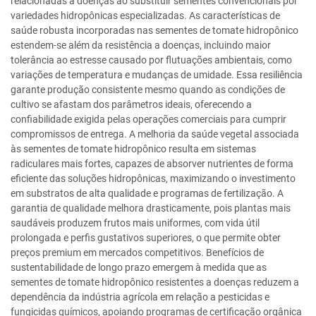
relacionadas a doenças ao substituir sementes convencionais por
variedades hidropônicas especializadas. As características de
saúde robusta incorporadas nas sementes de tomate hidropônico
estendem-se além da resistência a doenças, incluindo maior
tolerância ao estresse causado por flutuações ambientais, como
variações de temperatura e mudanças de umidade. Essa resiliência
garante produção consistente mesmo quando as condições de
cultivo se afastam dos parâmetros ideais, oferecendo a
confiabilidade exigida pelas operações comerciais para cumprir
compromissos de entrega. A melhoria da saúde vegetal associada
às sementes de tomate hidropônico resulta em sistemas
radiculares mais fortes, capazes de absorver nutrientes de forma
eficiente das soluções hidropônicas, maximizando o investimento
em substratos de alta qualidade e programas de fertilização. A
garantia de qualidade melhora drasticamente, pois plantas mais
saudáveis produzem frutos mais uniformes, com vida útil
prolongada e perfis gustativos superiores, o que permite obter
preços premium em mercados competitivos. Benefícios de
sustentabilidade de longo prazo emergem à medida que as
sementes de tomate hidropônico resistentes a doenças reduzem a
dependência da indústria agrícola em relação a pesticidas e
fungicidas químicos, apoiando programas de certificação orgânica