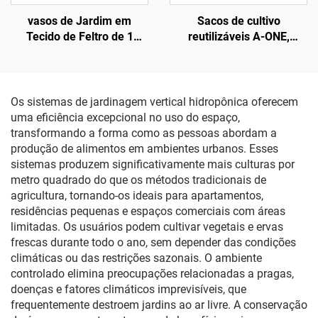
vasos de Jardim em
Sacos de cultivo
Tecido de Feltro de 1
reutilizáveis A-ONE,
Galão, Estilo Fazenda,
recicláveis, duráveis,
Dobráveis, para Repolho,
ecológicos e sustentáveis,
Flores, Batatas e
em tecido não tecido
Crescimento de Plantas
forrado com feltro de 2–3
Os sistemas de jardinagem vertical hidropônica oferecem
mm de espessura,
uma eficiência excepcional no uso do espaço,
modelos 1–100
transformando a forma como as pessoas abordam a
produção de alimentos em ambientes urbanos. Esses
sistemas produzem significativamente mais culturas por
metro quadrado do que os métodos tradicionais de
agricultura, tornando-os ideais para apartamentos,
residências pequenas e espaços comerciais com áreas
limitadas. Os usuários podem cultivar vegetais e ervas
frescas durante todo o ano, sem depender das condições
climáticas ou das restrições sazonais. O ambiente
controlado elimina preocupações relacionadas a pragas,
doenças e fatores climáticos imprevisíveis, que
frequentemente destroem jardins ao ar livre. A conservação