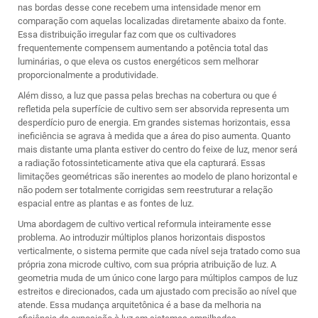
nas bordas desse cone recebem uma intensidade menor em
comparação com aquelas localizadas diretamente abaixo da fonte.
Essa distribuição irregular faz com que os cultivadores
frequentemente compensem aumentando a potência total das
luminárias, o que eleva os custos energéticos sem melhorar
proporcionalmente a produtividade.
Além disso, a luz que passa pelas brechas na cobertura ou que é
refletida pela superfície de cultivo sem ser absorvida representa um
desperdício puro de energia. Em grandes sistemas horizontais, essa
ineficiência se agrava à medida que a área do piso aumenta. Quanto
mais distante uma planta estiver do centro do feixe de luz, menor será
a radiação fotossinteticamente ativa que ela capturará. Essas
limitações geométricas são inerentes ao modelo de plano horizontal e
não podem ser totalmente corrigidas sem reestruturar a relação
espacial entre as plantas e as fontes de luz.
Uma abordagem de cultivo vertical reformula inteiramente esse
problema. Ao introduzir múltiplos planos horizontais dispostos
verticalmente, o sistema permite que cada nível seja tratado como sua
própria zona microde cultivo, com sua própria atribuição de luz. A
geometria muda de um único cone largo para múltiplos campos de luz
estreitos e direcionados, cada um ajustado com precisão ao nível que
atende. Essa mudança arquitetônica é a base da melhoria na