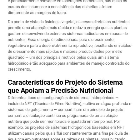
é particularmente relevante em operações comerciais, nas quais os
custos dos insumos e a consistência das colheitas afetam
diretamente as margens de lucro.
Do ponto de vista da fisiologia vegetal, o acesso direto aos nutrientes
permite uma absorção mais rápida e reduz a energia que as plantas
gastam desenvolvendo extensos sistemas radiculares em busca de
nutrientes. Essa energia é redirecionada para o crescimento
vegetativo e para o desenvolvimento reprodutivo, resultando em ciclos
de crescimento mais rápidos e maiores produtividades por metro
quadrado — um dos principais motivos pelos quais um sistema
hidropônico é tão adequado para ambientes de manejo controlado do
crescimento.
Características do Projeto do Sistema
que Apoiam a Precisão Nutricional
Diferentes tipos de configurações de sistemas hidropônicos —
incluindo NFT (Técnica de Filme Nutritivo), cultivo em água profunda e
sistemas de gotejamento — compartilham um princípio de projeto
comum: a circulação contínua ou programada de uma solução
nutritiva que pode ser monitorada e ajustada em tempo real. Por
exemplo, os projetos de sistemas hidropônicos baseados em NFT
utilizam canais pelos quais flui constantemente uma fina película de
água rica em nutrientes sobre as raízes das plantas, possibilitando