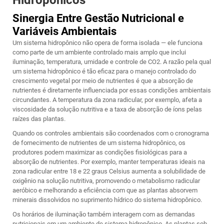
Hidropônicos
Sinergia Entre Gestão Nutricional e
Variáveis Ambientais
Um sistema hidropônico não opera de forma isolada — ele funciona
como parte de um ambiente controlado mais amplo que inclui
iluminação, temperatura, umidade e controle de CO2. A razão pela qual
um sistema hidropônico é tão eficaz para o manejo controlado do
crescimento vegetal por meio de nutrientes é que a absorção de
nutrientes é diretamente influenciada por essas condições ambientais
circundantes. A temperatura da zona radicular, por exemplo, afeta a
viscosidade da solução nutritiva e a taxa de absorção de íons pelas
raízes das plantas.
Quando os controles ambientais são coordenados com o cronograma
de fornecimento de nutrientes de um sistema hidropônico, os
produtores podem maximizar as condições fisiológicas para a
absorção de nutrientes. Por exemplo, manter temperaturas ideais na
zona radicular entre 18 e 22 graus Celsius aumenta a solubilidade de
oxigênio na solução nutritiva, promovendo o metabolismo radicular
aeróbico e melhorando a eficiência com que as plantas absorvem
minerais dissolvidos no suprimento hídrico do sistema hidropônico.
Os horários de iluminação também interagem com as demandas
nutricionais em um ambiente de sistema hidropônico. As plantas sob