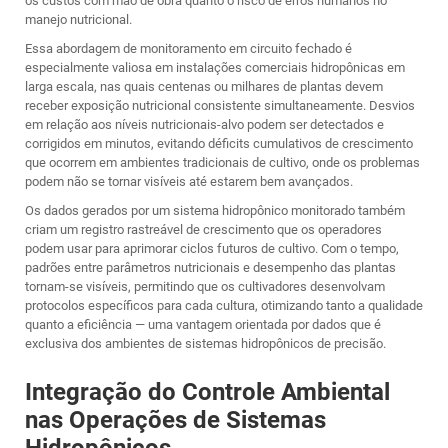
os custos com mão de obra quanto o risco de erros humanos no
manejo nutricional.
Essa abordagem de monitoramento em circuito fechado é
especialmente valiosa em instalações comerciais hidropônicas em
larga escala, nas quais centenas ou milhares de plantas devem
receber exposição nutricional consistente simultaneamente. Desvios
em relação aos níveis nutricionais-alvo podem ser detectados e
corrigidos em minutos, evitando déficits cumulativos de crescimento
que ocorrem em ambientes tradicionais de cultivo, onde os problemas
podem não se tornar visíveis até estarem bem avançados.
Os dados gerados por um sistema hidropônico monitorado também
criam um registro rastreável de crescimento que os operadores
podem usar para aprimorar ciclos futuros de cultivo. Com o tempo,
padrões entre parâmetros nutricionais e desempenho das plantas
tornam-se visíveis, permitindo que os cultivadores desenvolvam
protocolos específicos para cada cultura, otimizando tanto a qualidade
quanto a eficiência — uma vantagem orientada por dados que é
exclusiva dos ambientes de sistemas hidropônicos de precisão.
Integração do Controle Ambiental
nas Operações de Sistemas