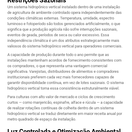
Restrições Sazonais
Um sistema hidropônico vertical instalado dentro de uma instalação
de agricultura de ambiente controlado opera independentemente das
condições climáticas externas. Temperatura, umidade, espectro
luminoso e fotoperíodo são todos gerenciados artificialmente, o que
significa que a produção agrícola não sofre interrupções sazonais,
eventos de geada, períodos de seca ou calor excessivo. Essa
independência climática é um dos atributos estrategicamente mais
valiosos do sistema hidropônico vertical para operadores comerciais.
A capacidade de produção durante todo o ano permite que as
instalações mantenham acordos de fornecimento consistentes com
os compradores, o que representa uma vantagem comercial
significativa. Varejistas, distribuidores de alimentos e compradores
institucionais preferem cada vez mais fornecedores capazes de
garantir disponibilidade contínua, em vez de lotes sazonais. O sistema
hidropônico vertical torna essa consistência estruturalmente viável.
Para culturas com alto valor de mercado e ciclos de crescimento
curtos — como manjericão, espinafre, alface e rúcula — a capacidade
de realizar rotações contínuas de colheita dentro de um sistema
hidropônico vertical se traduz diretamente em maior receita anual por
metro quadrado de espaço da instalação.
Luz Controlada e Otimização Ambiental