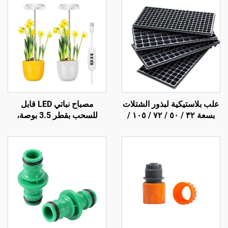
علب بلاستيكية لبذور الشتلات
مصباح نباتي LED قابل
بسعة ٣٢ / ٥٠ / ٧٢ / ١٠٥ /
للسحب بقطر 3.5 بوصة،
١٢٨ / ٢٠٠ / ٢٨٨ خلية، علب
يغطي الطيف الكامل للضوء،
إنبات وحضانة للشتلات
مع إمكانية التعتيم والضبط
الزمني، وهيكل من الألومنيوم،
ومُصنَّف وفق معيار IP42
لمرحلة الإزهار