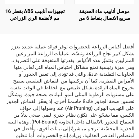
موصل أنابيب ماء الحديقة
تجهيزات أنابيب ABS بقطر 16
سريع الاتصال بنقاط 6 من
مم لأنظمة الري الزراعي
مادة ABS البرتقالية المتينة،
والحدائقي، موصل توصيل
قياس 1/2 بوصة وفق معيار
سريع ثنائي الاتجاه وفق معيار
ANSI، لغسيل السيارات
ANSI
أفضل أكياس الزراعة للخضروات توفر فوائد عملية عديدة تعزز
بشكل كبير نجاح الزراعة وتبسّط عمليات الزراعة للمزارعين
المنزليين. وتتميّز هذه الأكياس بقدرتها المتفوقة على التصريف،
وهي ميزة رئيسية تمنع مشاكل احتباس المياه التي تُعاني منها
الحاويات التقليدية عادةً، والتي قد تؤدي إلى تعفن الجذور أو
الأمراض الفطرية. كما أن تركيبتها من القماش التنفسي يسمح
بخروج المياه الزائدة بشكل طبيعي مع الحفاظ في الوقت نفسه
على مستويات الرطوبة المثلى لنمو النباتات بصحة جيدة. ويشكّل
تحسين صحة الجذور فائدةً حاسمةً أخرى، إذ يحفّز القماش الجذور
على التهذيب الهوائي (Air Pruning) عند وصولها إلى حواف
الكيس، مما يشجّع على تكوّن نظام جذري ليفي صحي بدلًا من
السماح للجذور بالالتفاف داخل الحاوية (Pot-Bound). وهذه البنية
الجذرية المحسَّنة تترجم مباشرةً إلى نباتات أقوى، وأفضل في
امتصاص العناصر الغذائية، وزيادة إنتاج الخضروات. أما تنظيم