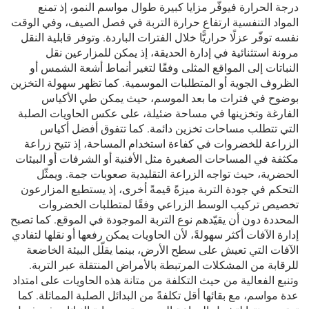
درجة الحرارة فيوفّر مزايا كبيرة طوال مواسم النمو، إذ تمنع
المواد التنفسية ارتفاع حرارة التربة في فصل الصيف، وفي الوقت
نفسه توفّر عزلًا حراريًّا خلال الفترات الباردة. وتوفر قابلية النقل
مرونة استثنائية في إدارة الحديقة، إذ يمكن للمزارعين نقل
النباتات إلى المواقع المثلى وفقًا لتغير أنماط أشعة الشمس أو
الظروف الجوية أو المتطلبات الموسمية. كما تظهر سهولة التخزين
بوضوح في فترات ما بعد الموسم، حيث يمكن طي الأكياس
الفارغة وتخزينها في مساحة ضئيلة، على عكس الحاويات الصلبة
التي تتطلب مساحات تخزين دائمة. كما تتفوق أفضل أكياس
الزراعة للخضروات في كفاءة استخدام المساحة، إذ تتيح زراعة
مكثفة في المساحات الصغيرة مثل الأفنية أو الشرفات أو البيئات
الحضرية، حيث تواجه الزراعة التقليدية صعوبات جمة. ويمثّل
التحكم في جودة التربة ميزةً قيمةً أخرى، إذ يستطيع المزارعون
تخصيص تركيب الوسط الزراعي وفقًا لمتطلبات الخضروات
المحددة دون أن يقيّدهم نوع التربة الموجودة في الموقع. كما تصبح
إدارة الآفات أكثر سهولةً، لأن الحاويات يمكن رفعها أو نقلها لتفادي
الآفات التي تعيش على سطح الأرض، بينما يقلّل البيئة الخاضعة
للرقابة من المشكلات المرتبطة بالأمراض المنتقلة عبر التربة.
وتنبع الفعالية من حيث التكلفة من متانة هذه الحاويات على امتداد
عدة مواسم، مع بقائها أقل تكلفةً من البدائل الصلبة المماثلة. كما