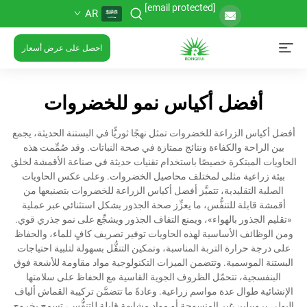
[email protected]
AR
احصل على عرض أسعار
أفضل أكياس نمو للخضروات
أفضل أكياس الزراعة للخضروات تمثل نهجًا ثوريًّا في البستنة الحديثة، يجمع
بين الراحة والكفاءة ونتائج ممتازة في صحة النباتات. وقد صُمِّمت هذه
الحاويات المبتكرة خصيصًا باستخدام تقنيات حديثة في صناعة الأقمشة لخلق
بيئة زراعية مثلى لمختلف محاصيل الخضروات. وعلى عكس الحاويات
الصلبة التقليدية، تتميَّز أفضل أكياس الزراعة للخضروات بتصنيعها من
أقمشة قابلة للتنفُّس، ما يعزِّز صحة الجذور بشكل استثنائي عبر عملية
«تقليم الجذور بالهواء»، ويمنع التفاف الجذور ويشجِّع على نمو جذري قوي.
ومن الوظائف الأساسية لهذه الحاويات توفير تصريف كافٍ للماء، والحفاظ
على درجة حرارة التربة المناسبة، وتمكين التنقُّل بسهولة لتلبية احتياجات
البستنة الموسمية. وتتضمن الميزات التكنولوجية مواد مقاومة للأشعة فوق
البنفسجية، تتحمّل الظروف الجوية القاسية مع الحفاظ على سلامتها
الإنشائية طوال عدة مواسم زراعية. وعادةً ما تتضمَّن تركيبة القماش ألياف
البولي بروبيلين غير المنسوجة أو مواد مشابهة قابلة للتنفُّس، تسمح بخروج