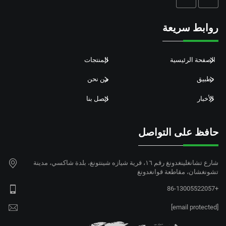
روابط سريعة
الصفحة الرئيسية
المنتجات
تطبيق
من نحن
الأخبار
اتصل بنا
حافظ على التواصل
شارع تشانغلينغدونغ رقم ١٦، قرية شيازه شينتونغ، بلدة شاكسي، مدينة
تشونغشان، مقاطعة قوانغدونغ
+86-13005522057
[email protected]