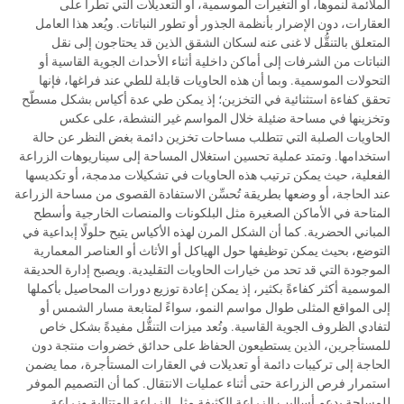
الملائمة لنموها، أو التغيرات الموسمية، أو التعديلات التي تطرأ على
العقارات، دون الإضرار بأنظمة الجذور أو تطور النباتات. ويُعد هذا العامل
المتعلق بالتنقُّل لا غنى عنه لسكان الشقق الذين قد يحتاجون إلى نقل
النباتات من الشرفات إلى أماكن داخلية أثناء الأحداث الجوية القاسية أو
التحولات الموسمية. وبما أن هذه الحاويات قابلة للطي عند فراغها، فإنها
تحقق كفاءة استثنائية في التخزين؛ إذ يمكن طي عدة أكياس بشكل مسطّح
وتخزينها في مساحة ضئيلة خلال المواسم غير النشطة، على عكس
الحاويات الصلبة التي تتطلب مساحات تخزين دائمة بغض النظر عن حالة
استخدامها. وتمتد عملية تحسين استغلال المساحة إلى سيناريوهات الزراعة
الفعلية، حيث يمكن ترتيب هذه الحاويات في تشكيلات مدمجة، أو تكديسها
عند الحاجة، أو وضعها بطريقة تُحسِّن الاستفادة القصوى من مساحة الزراعة
المتاحة في الأماكن الصغيرة مثل البلكونات والمنصات الخارجية وأسطح
المباني الحضرية. كما أن الشكل المرن لهذه الأكياس يتيح حلولًا إبداعية في
التوضع، بحيث يمكن توظيفها حول الهياكل أو الأثاث أو العناصر المعمارية
الموجودة التي قد تحد من خيارات الحاويات التقليدية. ويصبح إدارة الحديقة
الموسمية أكثر كفاءةً بكثير، إذ يمكن إعادة توزيع دورات المحاصيل بأكملها
إلى المواقع المثلى طوال مواسم النمو، سواءً لمتابعة مسار الشمس أو
لتفادي الظروف الجوية القاسية. وتُعد ميزات التنقُّل مفيدةً بشكل خاص
للمستأجرين، الذين يستطيعون الحفاظ على حدائق خضروات منتجة دون
الحاجة إلى تركيبات دائمة أو تعديلات في العقارات المستأجرة، مما يضمن
استمرار فرص الزراعة حتى أثناء عمليات الانتقال. كما أن التصميم الموفر
للمساحة يدعم أساليب الزراعة الكثيفة مثل الزراعة المتتالية وزراعة