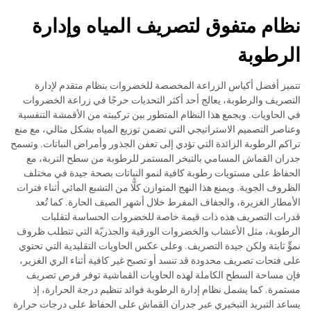
نظام متفوق لتصريف المياه وإدارة
الرطوبة
تتميز أفضل أكياس الزراعة المخصصة للخضروات بنظام متقدم لإدارة
التصريف والرطوبة، يعالج أحد أكثر التحديات حرجًا في زراعة الخضروات
في الحاويات. ويجمع هذا النظام المتطور بين تركيبته من الأقمشة التنفسية
وعناصر التصميم الاستراتيجي التي تضمن توزيع المياه بشكل مثالي، مع منع
تراكم الرطوبة الزائدة التي تؤدي إلى تعفن الجذور وأمراض النباتات. وتسمح
جدران القماش المسامي بالتبخر المستمر للرطوبة من سطح التربة، مع
الحفاظ على مستويات رطوبة كافية لنمو النباتات بصحة جيدة في مختلف
الظروف الجوية. ويمنع هذا النهج المتوازن كلًّا من التشبع المائي أثناء فترات
الأمطار الغزيرة، والجفاف المفرط خلال أشهر الصيف الحارة. كما تُعد
قدرات التصريف هذه ذات قيمة خاصة للخضروات الحساسة لتقلبات
الرطوبة، مثل الأعشاب والخضروات الورقية والجذريّة التي تتطلب ظروف
نموٍّ ثابتة ولكن جيدة التصريف. وعلى عكس الحاويات التقليدية التي تحتوي
على فتحات تصريف محدودة قد تنسد أو تصبح غير كافية أثناء الري الغزير،
فإن مساحة السطح الكاملة لهذه الحاويات القماشية توفر فرص تصريف
مستمرة. كما يشمل نظام إدارة الرطوبة فوائد تنظيم درجة الحرارة، إذ
يساعد التبريد التبخيري عبر جدران القماش على الحفاظ على درجات حرارة