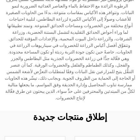
الرطوبة الزائدة مع الاحتفاظ بالماء والعناصر الغذائية الضرورية لنمو
النباتات. وتتوافر هذه الأكياس بمقاسات متنوعة، بدءًا من الحاويات الصغيرة
للأعشاب وصولًا إلى الأكياس الكبيرة لزراعة البطاطس، لتلبية احتياجات
أنواع مختلفة من الخضروات ومساحات الحدائق المتنوعة. وتمتد تطبيقاتها
لما وراء أحواض الحدائق التقليدية لتشمل البستنة الحضرية، وزراعة
الشرفات، والزراعة داخل البيوت المحمية، والإعدادات المؤقتة للحدائق.
وتتفوَّق أفضل أكياس الزراعة للخضروات في سيناريوهات الزراعة في
الحاويات، خاصةً حين تكون جودة التربة رديئة أو تكون المساحة محدودة.
وهي فعَّالة جدًّا في زراعة الخضروات الجذرية مثل البطاطس والجزر
والفجل، وكذلك الطماطم والفلفل والخضروات الورقية. كما أن عنصر
التنقُّل يتيح للمزارعين نقل النباتات وفقًا لمتطلبات التعرُّض لأشعة الشمس
أو الحاجة إلى الحماية من الظروف الجوية. وبجانب ذلك، تيسِّر هذه الحاويات
ممارسة تناوب المحاصيل وإدارة الحديقة وفق المواسم، ما يجعلها مثالية
لكلٍّ من المبتدئين والمحترفين على حدٍّ سواء، الذين يبحثون عن طرق فعَّالة
لإنتاج الخضروات.
إطلاق منتجات جديدة