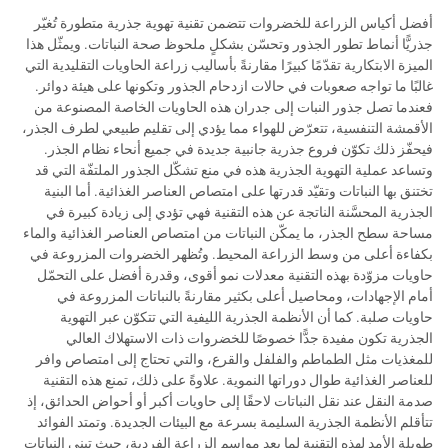
أفضل أكياس الزراعة للخضروات تتضمن تقنية تهوية جذرية متطورة تُغيّر
جذريًّا أنماط تطور الجذور وتحسّن بشكلٍ ملحوظ صحة النباتات. ويمثّل هذا
الميزة الابتكارية تقدّمًا كبيرًا مقارنةً بأساليب زراعة الحاويات التقليدية التي
غالبًا ما تواجه صعوبات في حالات ازدحام الجذور وتكونها على هيئة دوائر.
فعندما تصل جذور النبات إلى جدران هذه الحاويات الخاصة المصنوعة من
الأقمشة التنفسية، تتعرّض للهواء مما يؤدي إلى تقليم طبيعي لطرف الجذر،
فيحفّز ذلك تكوّن فروع جذرية جانبية جديدة في جميع أنحاء نظام الجذر.
وتساعد عملية التهوية الجذرية هذه في منع تشكّل الجذور الملتفّة التي قد
تختنق بها النباتات وتقيّد قدرتها على امتصاص العناصر الغذائية. أما البنية
الجذرية المحسَّنة الناتجة عن هذه التقنية فهي تؤدي إلى زيادة كبيرة في
مساحة سطح الجذر، ما يمكّن النباتات من امتصاص العناصر الغذائية والماء
بكفاءة أعلى من وسط الزراعة المحيط. وتُظهر الخضروات المزروعة في
حاويات مزوّدة بهذه التقنية معدلات نمو أقوى، وقدرة أفضل على التحمّل
أمام الإجهادات، ومحاصيل أعلى بكثير مقارنةً بالنباتات المزروعة في
حاويات صلبة. كما أن الأنظمة الجذرية الليفية التي تتكوّن عبر التهوية
الجذرية تكون مفيدة جدًّا خصوصًا للخضروات ذات الاستهلاك العالي
للمغذيات مثل الطماطم والفلفل والقرع، والتي تحتاج إلى امتصاص وافر
للعناصر الغذائية طوال دوراتها النموية. علاوةً على ذلك، تمنع هذه التقنية
صدمة النقل عند نقل النباتات لاحقًا إلى حاويات أكبر أو أحواض الحدائق، إذ
تتأقلم الأنظمة الجذرية السليمة بسرعة مع البيئات الجديدة. وتمتد الفوائد
طويلة الأمد لهذه التقنية لما بعد مواسم الزراعة الفردية، حيث تبني النباتات