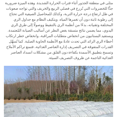
مثلى في منطقة الجذور أثناء فترات الحرارة الشديدة. وهذه الميزة ضرورية
جدًّا للخضروات التي تُزرع في فصلي الربيع والخريف والتي تواجه صعوبات
في ظل ارتفاع درجة حرارة التربة، وكذلك للمحاصيل الصيفية التي تحتاج
إلى رطوبة ثابتة دون أن تغمرها المياه. ويتكيف النظام مع جداول الري
المختلفة وتقنياته، بدءًا من أنظمة الري بالتنقيط ووصولًا إلى طرق الري
اليدوي، مما يضمن نتائج متسقة بغض النظر عن أساليب الصيانة المُعتمدة.
ويستفيد البستانيون من انخفاض متطلبات المراقبة، وانخفاض خطر ارتكاب
أخطاء الري الزائد التي تحدث عادةً مع الأنظمة الحاوية الصلبة. كما تُسهِّل
القدرات المتفوقة في التصريف إدارة العناصر الغذائية، فتمنع تراكم الأملاح
وتسمح بتطبيق الأسمدة بكفاءة دون القلق من مشكلات انسداد العناصر
الغذائية الناجمة عن ظروف التصريف السيئة.