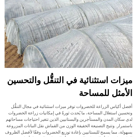
ميزات استثنائية في التنقُّل والتحسين
الأمثل للمساحة
أفضل أكياس الزراعة للخضروات توفر ميزات استثنائية في مجال التنقُّل
وتحسين استغلال المساحة، ما يُحدث ثورةً في إمكانيات زراعة الخضروات
لدى سكان المدن والمستأجرين والبستانيين الذين تتغير احتياجات مساحاتهم
باستمرار. وتتيح التصنيعة الخفيفة الوزن من القماش نقل النباتات المزروعة
بسهولة، مما يسمح للبستانيين بإعادة توزيع الخضروات وفقًا لأفضل الظروف