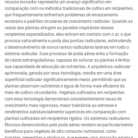
recurso inovador representa um avanço significativo em
comparação com os métodos tradicionais de cultivo em recipientes,
que frequentemente enfrentam problemas de enraizamento
excessivo e padrões circulares de crescimento radicular. Quando as
raízes das plantas atingem as paredes respiráveis desses
recipientes especializados, elas entram em contato com o ar, o que
provoca naturalmente a poda das pontas radiculares, estimulando
o desenvolvimento de novos ramos radiculares laterais em todo o
sistema radicular. Esse processo de poda aérea evita a formação
de raízes estranguladoras, capazes de sufocar as plantas e limitar
sua capacidade de absorção de nutrientes. A arquitetura radicular
aprimorada, gerada por essa tecnologia, resulta em uma área
superficial radicular significativamente maior, permitindo que as
plantas absorvam nutrientes e água de forma mais eficiente do
meio de cultivo circundante. Vegetais cultivados em recipientes
com essa tecnologia demonstram consistentemente taxas de
crescimento mais vigorosas, maior tolerância ao estresse e
rendimentos substancialmente superiores em comparação com
plantas cultivadas em recipientes rígidos. Os sistemas radiculares
fibrosos desenvolvidos pela poda aérea revelam-se particularmente
benéficos para vegetais de alto consumo nutricional, como
tomates, pimentões e abóboras, que exigem uma absorção extensa