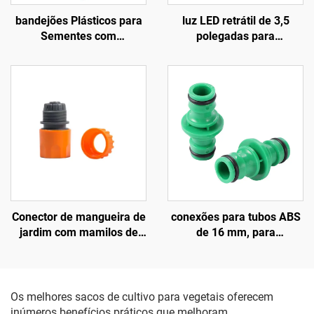
bandejões Plásticos para
luz LED retrátil de 3,5
Sementes com
polegadas para
32/50/72/105/128/200/288
crescimento de plantas,
Células, para Germinação
com espectro total,
e Viveiro (Bandêjas de
regulável e temporização
Enxerto)
ajustável, corpo em
alumínio com
classificação IP42 para
floração
Conector de mangueira de
conexões para tubos ABS
jardim com mamilos de
de 16 mm, para
conexão rápida de 6
agricultura e rega de
pontos em ABS laranja
jardins, acoplamento
durável, padrão ANSI,
rápido de 2 vias, padrão
diâmetro de 1/2 polegada,
ANSI
Os melhores sacos de cultivo para vegetais oferecem
para lavagem de carros
inúmeros benefícios práticos que melhoram