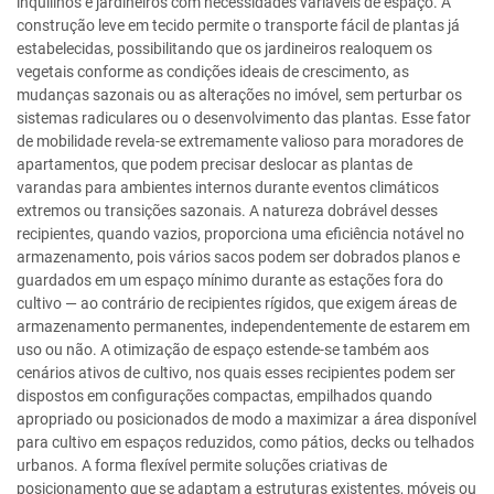
inquilinos e jardineiros com necessidades variáveis de espaço. A
construção leve em tecido permite o transporte fácil de plantas já
estabelecidas, possibilitando que os jardineiros realoquem os
vegetais conforme as condições ideais de crescimento, as
mudanças sazonais ou as alterações no imóvel, sem perturbar os
sistemas radiculares ou o desenvolvimento das plantas. Esse fator
de mobilidade revela-se extremamente valioso para moradores de
apartamentos, que podem precisar deslocar as plantas de
varandas para ambientes internos durante eventos climáticos
extremos ou transições sazonais. A natureza dobrável desses
recipientes, quando vazios, proporciona uma eficiência notável no
armazenamento, pois vários sacos podem ser dobrados planos e
guardados em um espaço mínimo durante as estações fora do
cultivo — ao contrário de recipientes rígidos, que exigem áreas de
armazenamento permanentes, independentemente de estarem em
uso ou não. A otimização de espaço estende-se também aos
cenários ativos de cultivo, nos quais esses recipientes podem ser
dispostos em configurações compactas, empilhados quando
apropriado ou posicionados de modo a maximizar a área disponível
para cultivo em espaços reduzidos, como pátios, decks ou telhados
urbanos. A forma flexível permite soluções criativas de
posicionamento que se adaptam a estruturas existentes, móveis ou