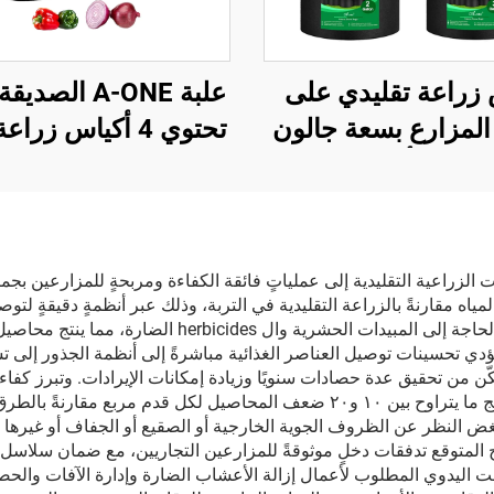
زراعة تقليدي على
علبة A-ONE الصد
المزارع بسعة جالون
تحتوي 4 أكياس زر
، بلون أسود ومتين
10 جالون لكل منها، 
وع من النسيج غير
وج، مزوّد بمقبضين،
مزودة بغطاء قابل ل
وبسماكة تتراوح بين 260–
ومصنوعة من أليا
ات الزراعية التقليدية إلى عملياتٍ فائقة الكفاءة ومربحةٍ للمزارعين بجميع
زراعة المائية ما يصل إلى ٩٠٪ أقل من المياه مقارنةً بالزراعة التقليدية في التربة، وذلك عبر أنظ
400، للاستخدام في
البطاطا، مع نافذة لل
والجريان السطحي. كما يلغي هذا البيئة الخاضعة للرقابة ال
لحدائق والخارج
مناسبة لزراعة الطم
تؤدي تحسينات توصيل العناصر الغذائية مباشرةً إلى أنظمة الجذور إلى 
يمكّن من تحقيق عدة حصادات سنويًا وزيادة إمكانات الإيرادات. وتبرز ك
والخضروات
الزراعة الرأسية وطرق الزراعة المكثفة التي يمكن أن تُنتِج ما يتراوح بين ١٠ و٢٠ ضعف
بغض النظر عن الظروف الجوية الخارجية أو الصقيع أو الجفاف أو غيرها م
ج المتوقع تدفقات دخلٍ موثوقةً للمزارعين التجاريين، مع ضمان سلاسل 
لوقت اليدوي المطلوب لأعمال إزالة الأعشاب الضارة وإدارة الآفات والحصا