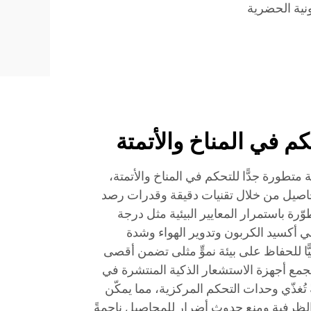
ونية الحضرية
كم في المناخ والأتمتة
متطورة جدًّا للتحكم في المناخ والأتمتة،
محاصيل من خلال تقنيات دقيقة وقدرات رصد
ّرة باستمرار المعايير البيئية مثل درجة
ي أكسيد الكربون وتدوير الهواء وشدة
ّا للحفاظ على بيئة نموٍّ مثلى تضمن أقصى
جمع أجهزة الاستشعار الذكية المنتشرة في
ً تُغذّي وحدات التحكم المركزية، مما يمكّن
الظرفية ومنع حدوث أضرارٍ للمحاصيل ناجمةً