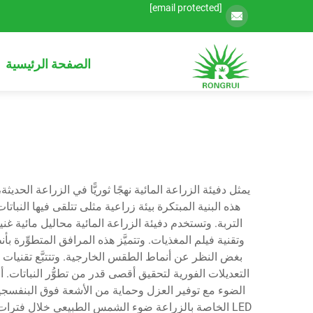
[email protected]
الصفحة الرئيسية
يمثل دفيئة الزراعة المائية نهجًا ثوريًّا في الزراعة الحد
هذه البنية المبتكرة بيئة زراعية مثلى تتلقى فيها النبا
التربة. وتستخدم دفيئة الزراعة المائية محاليل مائية غ
وتقنية فيلم المغذيات. وتتميَّز هذه المرافق المتطوِّر
بغض النظر عن أنماط الطقس الخارجية. وتتتبَّع تقنيات 
التعديلات الفورية لتحقيق أقصى قدر من تطوُّر النباتات. أ
الضوء مع توفير العزل وحماية من الأشعة فوق البنفسجية
LED الخاصة بالزراعة ضوء الشمس الطبيعي خلال فترات