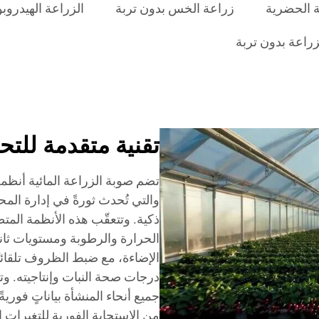
ية الحضرية
زراعة الخس بدون تربة
الزراعة الهيدروب
زراعة بدون تربة
تقنية متقدمة للتح
تضم صوبة الزراعة المائية أنظمة 
والتي تُحدث ثورةً في إدارة ال
ذكية. وتتعقّب هذه الأنظمة المتطو
الحرارة والرطوبة ومستويات ثان
الإضاءة، مع ضبط الظروف تلقائيً
درجات صحة النبات وإنتاجيته. وت
جميع أنحاء المنشأة بياناتٍ فورية
من الاستجابة الفورية للتغيرات 