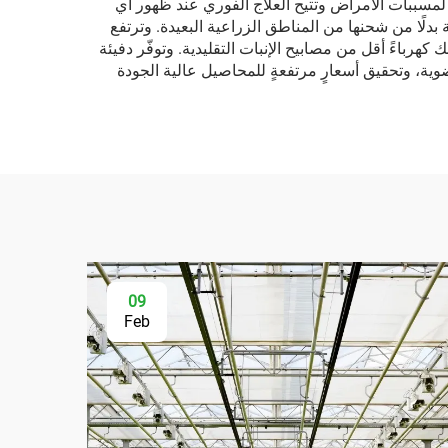
ض لمسببات الأمراض وتتيح العلاج الفوري عند ظهور أي
لًا من شحنها من المناطق الزراعية البعيدة. وترتفع
ميم الدفيئات الحديثة التي تلتقط الحرارة وتحتفظ بها، واستخدام أنظمة الإضاءة LED التي تستهلك كهرباءً أقل من مصابيح الإنبات التقليدية. وتوفّر دفيئة
وية، وتحقيق أسعارٍ مرتفعةٍ للمحاصيل عالية الجودة
09
Feb