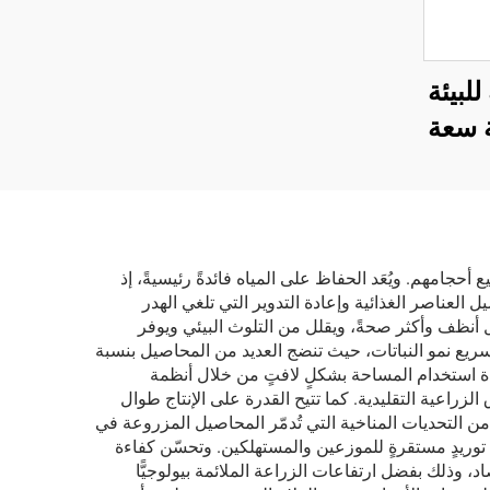
يقة للبيئة
اعة سعة
بلون
أسود رمادي، بسماكة 3 مم،
لطي
ف
 أحجامهم. ويُعَد الحفاظ على المياه فائدةً رئيسيةً، إذ
مةٍ دقيقةٍ لتوصيل العناصر الغذائية وإعادة التدوير التي تلغي الهدر
حصاد
حاجة إلى المبيدات الحشرية وال herbicides الضارة، مما ينتج محاصيل أنظف وأكثر صحةً، ويقلل من التلوث البيئي ويوفر
اطم
تسريع نمو النباتات، حيث تنضج العديد من المحاصيل بنسبة
فاءة استخدام المساحة بشكلٍ لافتٍ من خلال أنظمة
 المحاصيل لكل قدم مربع مقارنةً بالطرق الزراعية التقليدية. كما تتيح القدرة على الإنتاج طوال
ن التحديات المناخية التي تُدمّر المحاصيل المزروعة في
توريدٍ مستقرةٍ للموزعين والمستهلكين. وتحسّن كفاءة
د، وذلك بفضل ارتفاعات الزراعة الملائمة بيولوجيًّا