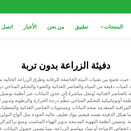
المنتجات
تطبيق
من نحن
الأخبار
اتصل ب
دفيئة الزراعة بدون تربة
يثة، حيث تجمع بين تقنيات البيئة الخاضعة للرقابة وطرق الزراعة الخالية
تات كميات دقيقة من المياه والعناصر الغذائية والضوء والتحكم المناخي د
نية بالعناصر الغذائية تُوصَل مباشرةً إلى جذور النباتات عبر أنظمة توص
ة بأنظمة أوتوماتيكية للتحكم المناخي تنظِّم درجة الحرارة والرطوبة و
المراقبة المتقدمة صحة النباتات ومستويات العناصر الغذائية والمعطيات
ما هيكل الدفيئة نفسه فيضم مواد تغليف عالية الجودة مثل ألواح البولي 
. وتضمن أنظمة التهوية المدمجة تدوير الهواء المناسب ومنع تراكم الرط
 انخفاض الإضاءة أو تمدّد مواسم الزراعة، مما يضمن حصول النباتات عل