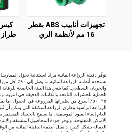
تجهيزات أنابيب ABS بقطر
كيس 
16 مم لأنظمة الري
طراز 
الزراعي والحدائقي، موصل
واحد
توصيل سريع ثنائي الاتجاه
مصن
وفق معيار ANSI
المنس
توفّر دفيئة الزراعة المائية مزايا استثنائيةً تحوّل الممارس
تستخدم أنظمة ال
ا
الحماية للحشرات النافعة والكائنات الدقيقة في التربة. و
٢٥–٥٠٪ أسرع من نظيراتها المزروعة في الحقول، ما 
العام إلغاء القيود الموسمية، ما يسمح بالحصاد المستمر 
الأماكن المفتوحة. وتوفر جودة المحاصيل المتسقة والإنتا
العمالة بشكلٍ كبيرٍ، إذ تقلل أنظمة الدفيئة المائية من ا