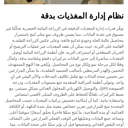
نظام إدارة المغذيات بدقة
توفّر قدرات إدارة المغذيات الدقيقة في الزراعة المائية الحضرية تحكّمًا غير
مسبوق في تغذية النباتات، مما يضمن ظروف نموٍ مثلى تُنتج باستمرار
محاصيلَ عاليةَ الغلة وجودةٍ غذائيةٍ فائقة. وعلى عكس الزراعة التقليدية
القائمة على التربة، حيث يمكن أن تفقد المغذيات عبر عمليات الترشيح أو
الجريان السطحي أو استنزاف التربة، فإن أنظمة الزراعة المائية تُوصِل
المغذيات مباشرةً إلى جذور النباتات بتركيزاتٍ دقيقةٍ ومُقاسة بدقة، وتُعدَّل
وفقًا لكل مرحلة نمو ولكل نوع من المحاصيل. ويُلغي هذا النهج المستهدف
التخمين والهدر المرتبطين بأساليب التسميد التقليدية، ما يمكّن المزارعين
من تحسين صحة النباتات مع تقليل تكاليف المدخلات والأثر البيئي في آنٍ
واحد. وتتولى أنظمة المراقبة المتقدمة تتبع مستويات المغذيات، ودرجة
الحموضة (pH)، والتوصيل الكهربائي للمحلول الغذائي بشكلٍ مستمر، مع
ضبط التركيزات تلقائيًّا للحفاظ على الظروف المثلى لأقصى امتصاص
واستفادة نباتية. كما أن إمكانية تخصيص تركيبات المغذيات حسب المحاصيل
المحددة تتيح للمزارعين تعزيز خصائص معينة مثل شدة النكهة، أو الكثافة
الغذائية، أو مدة الصلاحية، ما يُنتج سلعًا فاخرةً تحقّق أسعارًا سوقيةً أعلى.
وتساعد جمع البيانات وتحليلها في الوقت الفعلي المزارعين على اكتشاف
أوجه النقص الغذائي وتصحيحها قبل أن تؤثر سلبًا على صحة النباتات، مما