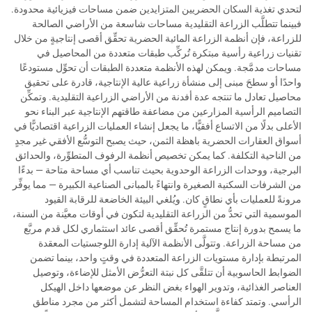
لتحدي تغذية السكان الحضريين المتزايدين ضمن مساحات فيزيائية محدودة.
فبينما تتطلَّب الزراعة التقليدية مساحات شاسعة من الأراضي الصالحة
للزراعة، فإن أنظمة الزراعة المائية الحضرية تحقِّق أقصى إنتاجيةٍ من خلال
تقنيات زراعية رأسية مبتكرة تُركِّب طبقات متعددة من المحاصيل في
مساحات مدمَّجة. ويمكن لهذه الأنظمة متعددة الطبقات أن تحوِّل مستودعًا
واحدًا أو سطحَ مبنى إلى منشأة زراعية عالية الإنتاجية، قادرة على تحقيق
محاصيل تعادل ما تنتجه عدة أفدنة من الأراضي الزراعية التقليدية. وتمكِّن
التصاميم الرأسية المزارعين من مضاعفة طاقتهم الإنتاجية عبر البناء نحو
الأعلى بدلًا من الاتساع أفقيًّا، ما يجعل إنشاء العمليات الزراعية اقتصاديًّا في
أسواق العقارات الحضرية باهظة الثمن، حيث يصبح التوسُّع الأفقي غير مجدٍ
من الناحية التكلفة. كما يمكن تخصيص أنظمة الرفوف المتطوِّرة، والحدائق
البرجية، ووحدات الزراعة الوحدوية بحيث تناسب أي مساحة متاحة — بدءًا
من الشرفات السكنية الصغيرة وانتهاءً بالمبانى الصناعية الكبيرة — مما يوفِّر
مرونةً للعمليات بأي نطاقٍ كان. ويُلغي البيئة الخاضعة للرقابة القيود
الموسمية التي تحدُّ من الزراعة التقليدية لتكون في أوقات معيَّنة من السنة،
ما يسمح بدورة إنتاج مستمرة تُحقِّق أقصى عائد استثماري لكل قدم مربَّع
من مساحة الزراعة. وتتولَّى الأنظمة الآلية إدارة اللوجستيات المعقدة
المرتبطة بإدارة مستويات الزراعة المتعددة في وقتٍ واحد، بينما تضمن
الضوابط الحاسوبية أن تتلقَّى كل نبتة التعرُّض الأمثل للإضاءة، وتوصيل
العناصر الغذائية، وتدوير الهواء بغض النظر عن موضعها داخل الهيكل
الرأسي. وتمتد كفاءة استخدام المساحة لتشمل أكثر من مجرد مناطق