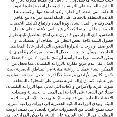
حيث تستخدم ما يصل إلى ٩٠٪ أقل من المياه مقارنةً بالزراعة
التقليدية القائمة على التربة، وذلك بفضل أنظمة إعادة التدوير
المغلقة التي تلتقط كل قطرة وتُعيد استخدامها. ويكتسب هذا
الفائدة المتعلقة بالحفاظ على المياه أهمية متزايدة مع تفاقم
المخاوف في المدن بشأن ندرة المياه وارتفاع تكاليف الخدمات
العامة. وبما أن البيئة المُتحكَّم فيها تلغي الاعتماد على عوامل
الطقس، فإن المزارعين قادرون على إنتاج محاصيلٍ ثابتةٍ طوال
فصول السنة كافةً، بغض النظر عن الجفاف أو الفيضانات أو
العواصف أو درجات الحرارة القصوى التي تُدمِّر عادةً المحاصيل
الخارجية. ويمثِّل تحسين استغلال المساحة ميزةً كبيرةً أخرى، إذ
يمكن لأنظمة الزراعة الرأسية أن تُنتج ما بين ٢٠ إلى ٣٠ ضعفًا من
الغذاء لكل قدم مربع مقارنةً بالزراعة التقليدية، مما يجعل من
الممكن إنشاء عمليات زراعية منتجة في المناطق الحضرية حيث
تكون تكاليف الأراضي مرتفعةً جدًّا لدرجة تجعل الزراعة التقليدية
غير عملية. كما أن إزالة التربة تقضي على المخاوف المتعلقة
بتلوث التربة والأمراض والآفات التي تعاني منها الزراعة التقليدية،
فضلًا عن القضاء على الحاجة إلى المبيدات الحشرية ومبيدات
الأعشاب الضارة التي قد تؤثر سلبًا على صحة الإنسان وسلامة
البيئة. وتؤدي الزراعة المائية الحضرية إلى دورات زراعية أسرع،
حيث تصبح العديد من الخضروات جاهزةً للحصاد في نصف الوقت
المطلوب في الزراعة القائمة على التربة، ما يمكِّن المزارعين من