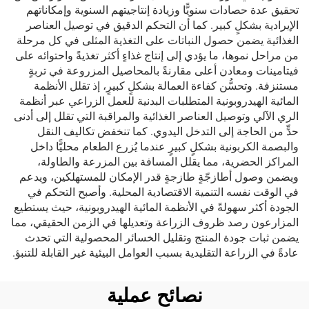
تحقيق عدة حصادات سنويًّا وزيادة إنتاجيتهم السنوية وإمكاناتهم
الإيرادية بشكلٍ كبير. كما أن التحكم الدقيق في توصيل العناصر
الغذائية يضمن حصول النباتات على التغذية المثلى في كل مرحلة
من مراحل نموها، ما يؤدي إلى إنتاج غذاءٍ أكثر تغذيةً واحتوائه على
فيتامينات ومعادن أعلى مقارنةً بالمحاصيل المزروعة في تربةٍ
مستنزفة. وتحسُّن كفاءة العمالة بشكلٍ كبيرٍ، إذ تقلل الأنظمة
المائية الهيدروبونية المتطلبات البدنية للعمل الزراعي عبر أنظمة
الري الآلي وتوصيل العناصر الغذائية والمراقبة التي تقلل إلى أدنى
حدٍّ من الحاجة إلى التدخل اليدوي. كما تنخفض تكاليف النقل
والبصمة الكربونية بشكلٍ كبيرٍ عندما يُزرع الطعام محليًّا داخل
المراكز الحضرية، مما يقلل المسافة بين المزرعة والطاولة،
ويضمن وصول أطازجّةٍ طازجةٍ قدر الإمكان للمستهلكين، ويدعم
في الوقت نفسه التنمية الاقتصادية المحلية. وأصبح التحكم في
الجودة أكثر سهولةً في الأنظمة المائية الهيدروبونية، حيث يستطيع
المزارعون رصد ظروف الزراعة وتعديلها في الزمن الحقيقي، مما
يضمن ثبات جودة المنتج وتقليل الخسائر المحصولية التي تحدث
عادةً في الزراعة التقليدية بسبب العوامل البيئية غير القابلة للتنبؤ.
نصائح عملية