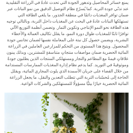
يمنع خسائر المحاصيل وتدهور الجودة التي تحدث عادةً في الزراعة التقليدية
عند تدنّي جودة التربة. كما يُسرّع نظام التوصيل الدقيق من نمو النباتات عبر
ضمان توافر المغذيات دائمًا في منطقة الجذور، ما يلغي الطاقة التي
تستهلكها النباتات عادةً في البحث عن المغذيات داخل التربة، وبالتالي توجيه
هذه الطاقة نحو النمو الإنتاجي وتكوين الثمار. وتضمن أنظمة التوزيع الآلي
توافرًا ثابتًا للمغذيات طوال دورة النمو، ما يقلل تكاليف العمالة والأخطاء
البشرية، ويضمن حصول كل نبتة على المعاملة نفسها لضمان تجانس جودة
المحصول. ويتيح هذا المستوى من التحكم للمزارعين العاملين في الزراعة
المائية الحضرية ضمان مواصفات منتجاتٍ متناسقةٍ للمشترين، وبذلك يبنون
علاقاتٍ قيمةً مع المطاعم والتجار ومستهلكي المنتجات الذين يطلبون جودةً
وموثوقيةً في التوريد. كما يدعم نظام إدارة المغذيات الممارسات المستدامة
من خلال القضاء على جريان الأسمدة الذي يلوث المجاري المائية، ويقلل
الحاجة إلى مُحسّنات التربة التي تتطلب التعدين والنقل، ما يجعل الزراعة
المائية الحضرية خيارًا بيئيًّا مسؤولًا للمستهلكين والشركات الواعية.