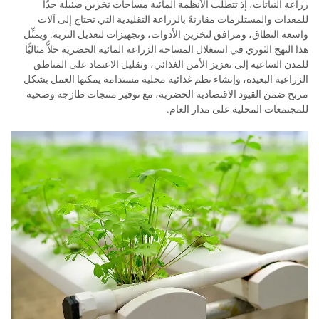
زراعة النباتات، إذ تتطلَّب الأنظمة المائية مساحات تخزين ضئيلة جدًّا
للمعدات والمستلزمات مقارنةً بالزراعة التقليدية التي تحتاج إلى آلات
واسعة النطاق، ومرافق لتخزين الأدوات، وتجهيزات لتعديل التربة. ويمثِّل
هذا النهج الثوري في استغلال المساحة الزراعة المائية الحضرية حلاًّ مثاليًّا
للمدن الساعية إلى تعزيز الأمن الغذائي، وتقليل الاعتماد على المناطق
الزراعية البعيدة، وإنشاء نظم غذائية محلية مستدامة يمكنها العمل بشكل
مربح ضمن القيود الاقتصادية الحضرية، مع توفير منتجات طازجة وصحية
للمجتمعات المحلية على مدار العام.