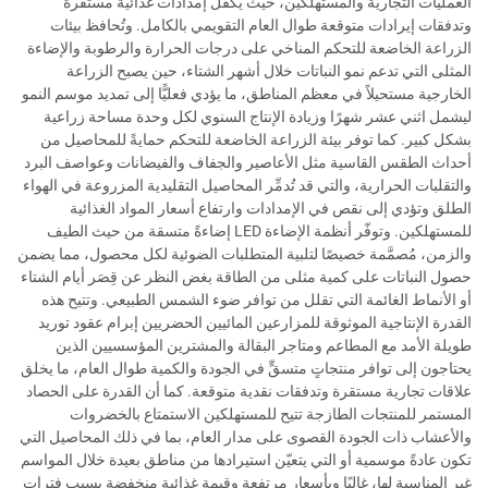
العمليات التجارية والمستهلكين، حيث يكفل إمدادات غذائية مستقرة
وتدفقات إيرادات متوقعة طوال العام التقويمي بالكامل. وتُحافظ بيئات
الزراعة الخاضعة للتحكم المناخي على درجات الحرارة والرطوبة والإضاءة
المثلى التي تدعم نمو النباتات خلال أشهر الشتاء، حين يصبح الزراعة
الخارجية مستحيلاً في معظم المناطق، ما يؤدي فعليًّا إلى تمديد موسم النمو
ليشمل اثني عشر شهرًا وزيادة الإنتاج السنوي لكل وحدة مساحة زراعية
بشكل كبير. كما توفر بيئة الزراعة الخاضعة للتحكم حمايةً للمحاصيل من
أحداث الطقس القاسية مثل الأعاصير والجفاف والفيضانات وعواصف البرد
والتقلبات الحرارية، والتي قد تُدمِّر المحاصيل التقليدية المزروعة في الهواء
الطلق وتؤدي إلى نقص في الإمدادات وارتفاع أسعار المواد الغذائية
للمستهلكين. وتوفّر أنظمة الإضاءة LED إضاءةً متسقة من حيث الطيف
والزمن، مُصمَّمة خصيصًا لتلبية المتطلبات الضوئية لكل محصول، مما يضمن
حصول النباتات على كمية مثلى من الطاقة بغض النظر عن قِصَر أيام الشتاء
أو الأنماط الغائمة التي تقلل من توافر ضوء الشمس الطبيعي. وتتيح هذه
القدرة الإنتاجية الموثوقة للمزارعين المائيين الحضريين إبرام عقود توريد
طويلة الأمد مع المطاعم ومتاجر البقالة والمشترين المؤسسيين الذين
يحتاجون إلى توافر منتجاتٍ متسقٍّ في الجودة والكمية طوال العام، ما يخلق
علاقات تجارية مستقرة وتدفقات نقدية متوقعة. كما أن القدرة على الحصاد
المستمر للمنتجات الطازجة تتيح للمستهلكين الاستمتاع بالخضروات
والأعشاب ذات الجودة القصوى على مدار العام، بما في ذلك المحاصيل التي
تكون عادةً موسمية أو التي يتعيّن استيرادها من مناطق بعيدة خلال المواسم
غير المناسبة لها، غالبًا وبأسعار مرتفعة وقيمة غذائية منخفضة بسبب فترات