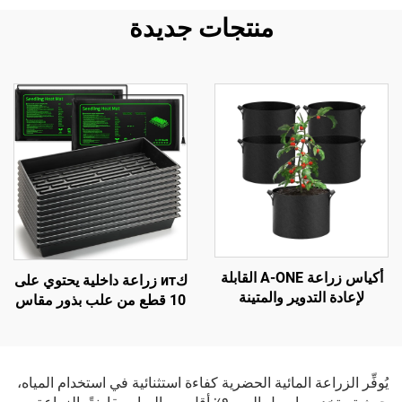
منتجات جديدة
أكياس زراعة A-ONE القابلة
كит زراعة داخلية يحتوي على
لإعادة التدوير والمتينة
10 قطع من علب بذور مقاس
والصديقة للبيئة والمصنوعة
10×20، مصنوعة من
من نسيج غير منسوج مستدام،
البلاستيك المشابه للخشب،
مبطنة بالفليز بسماكة 2–3
صديقة للبيئة، مع سجّادتين
مم، قابلة لإعادة الاستخدام،
حراريتين، ونباتات شتلة،
يُوفِّر الزراعة المائية الحضرية كفاءة استثنائية في استخدام المياه،
الأحجام من 1 إلى 100
وغطاء دفيئة لتربية الشتلات