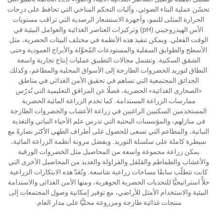
تحسّن عملية البناء الضوئي، وآليات التحكم المناخي التي تحافظ على درجات
الحرارة المثلى للنمو، وأجهزة الاستشعار الرصدية التي تراقب مستويات
الأس الهيدروجيني (pH) وتركيزات العناصر الغذائية والعوامل البيئية في
الوقت الفعلي. ويمكن تنفيذ هذه الأنظمة في مختلف البيئات الحضرية، مثل
الأسطح والطوابق السفلية والمستودعات المُحوَّلة والأبراج العمودية وحتى
الشقق السكنية. وتشمل مجالات التطبيق عمليات إنتاج تجارية واسعة
النطاق لتوريد الخضروات الطازجة إلى الأسواق المحلية والمطاعم، وكذلك
الحدائق المجتمعية التي تساهم في تحقيق الأمن الغذائي في مناطق
«الصحارى الغذائية» الحضرية، فضلًا عن المرافق التعليمية التي تُدرّس
ممارسات الزراعة المستدامة. كما تخدم الزراعة المائية الحضرية
المستخدمين السكنيين الراغبين في زراعة الأعشاب والخضروات الطازجة
في منازلهم، والمؤسسات البحثية التي تدرس علم الأحياء النباتي والتغذية
النباتية، والمطاعم التي تسعى للحصول على أطراف الطهي الأكثر نضارةً مع
سيطرة كاملة على سلسلة التوريد. وبفضل مرونة أنظمة الزراعة المائية،
يمكن زراعة مجموعة واسعة من المحاصيل مثل الخضروات الورقية
والأعشاب والطماطم والفلفل والفراولة والعديد من المحاصيل الأخرى التي
كانت تتطلّب سابقًا مساحات زراعية شاسعة. وتُعَدّ هذه الابتكارات الزراعية
حلاًّ استراتيجيًّا للتحديات الحضرية الجوهرية، ومنها الأمن الغذائي والاستدامة
البيئية والاستخدام الأمثل للأراضي، مع توفير إمكانية وصول المجتمعات إلى
منتجات غذائية طازجة ومزروعة محليًّا على مدار العام.