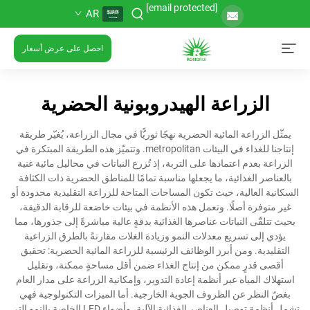
[email protected]
AR
احصل على عرض أسعار
الزراعة الهيدروبونية الحضرية
يمثّل الزراعة المائية الحضرية نهجًا ثوريًّا في مجال الزراعة، يُغيّر طريقة
إنتاجنا للغذاء في البيئات metropolitan. وتتميّز هذه الطريقة المبتكرة في
الزراعة بعدم اعتمادها على التربة، إذ تُزرع النباتات في محاليل مائية غنية
بالعناصر الغذائية، ما يجعلها مناسبة تمامًا للمناطق الحضرية ذات الكثافة
السكانية العالية، حيث تكون المساحات المتاحة للزراعة التقليدية محدودة أو
غير متوفرة أصلًا. وتعمل هذه الأنظمة في بيئات خاضعة للرقابة الدقيقة،
بحيث تتلقّى النباتات عناصرها الغذائية بدقةٍ عالية مباشرةً إلى جذورها، مما
يؤدي إلى تسريع معدلات النمو وزيادة الغلات مقارنةً بالطرق الزراعية
التقليدية. ومن أبرز الوظائف الرئيسية للزراعة المائية الحضرية: تحقيق
أقصى قدرٍ ممكن من إنتاج الغذاء ضمن أقل مساحةٍ ممكنة، وتقليل
استهلاك المياه عبر أنظمة إعادة التدوير، وإمكانية الزراعة على مدار العام
بغضّ النظر عن الظروف الجوية الخارجية. أما الميزات التكنولوجية فهي
تشمل أنظمة توصيل العناصر الغذائية الآلية، وأضواء LED الخاصة بالنمو التي