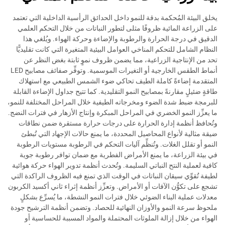
يخلق البيئة المُحكمة بدقة للنمو داخل الحدائق الرأسية الداخلية التي تعتمد
على الزراعة المائية ظروفًا مثلى لتطور النباتات من خلال التحكم العلمي
الدقيق في درجة الحرارة والرطوبة والإضاءة وحركة الهواء. ويُلغي هذا
النظام الشامل للتحكم المناخي العوامل البيئية المتغيرة التي كانت تقليديًّا
تحد من الإنتاجية الزراعية، مما يضمن ظروف نموٍ ثابتة بغض النظر عن
أنماط الطقس الخارجية أو التغيرات الموسمية. وتوفِّر صفائف مصابيح LED
المتقدمة إضاءةً كاملة الطيف تحاكي ضوء الشمس الطبيعي مع استهلاك
طاقةٍ ضئيلٍ مقارنةً بمصابيح النمو التقليدية. كما تتيح جداول الإضاءة القابلة
للبرمجة ضبط شدة الضوء ومخرجاته الطيفية خلال المراحل المختلفة للنمو،
ما يعزِّز النمو الخضري في المراحل المبكرة وإنتاج الأزهار في فترات النضج.
وتُحافظ أنظمة إدارة الحرارة على درجات حرارة مستقرة ضمن نطاقات
ضيقة مثالية لأنواع المحاصيل المحددة، ما يمنع حالات الإجهاد التي تُبطئ
النمو أو تقلل الغلات. وتُنظِّم آليات التحكم في الرطوبة مستويات الرطوبة
في بيئة الزراعة، ما يمنع الأمراض الفطرية مع ضمان توافر رطوبة جوية
كافية لعملية النتح النباتي السليمة. وتُحدث أنظمة تدوير الهواء حركة هوائية
لطيفة تُقوِّي سيقان النباتات في الوقت الذي تمنع فيه الظروف الراكدة التي
تشجع على تكوُّن الآفات أو الأمراض. وتعزِّز أنظمة إثراء ثاني أكسيد الكربون
معدلات عملية البناء الضوئي خلال فترات النمو النشطة، ما يُسرِّع بشكلٍ
ملحوظ سرعة النمو والأوزان النهائية للحصاد. وتضمن أنظمة الترشيح جودة
الهواء من خلال إزالة الملوثات المحتملة والمواد المسببة للحساسية أو