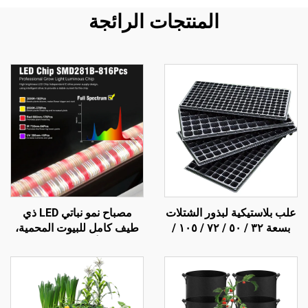
المنتجات الرائجة
علب بلاستيكية لبذور الشتلات
مصباح نمو نباتي LED ذي
بسعة ٣٢ / ٥٠ / ٧٢ / ١٠٥ /
طيف كامل للبيوت المحمية،
١٢٨ / ٢٠٠ / ٢٨٨ خلية، علب
ذو هيكل ألومنيوم مع رقائق
إنبات وحضانة للشتلات
SMD 2835 في القاعدة لتوزيع
الضوء بين النباتات وللزراعة