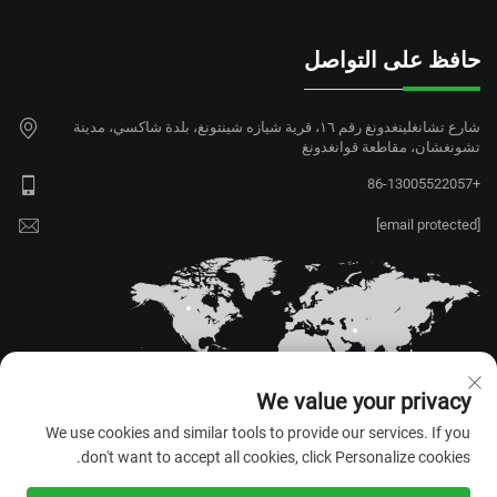
حافظ على التواصل
شارع تشانغلينغدونغ رقم ١٦، قرية شيازه شينتونغ، بلدة شاكسي، مدينة
تشونغشان، مقاطعة قوانغدونغ
+86-13005522057
[email protected]
We value your privacy
We use cookies and similar tools to provide our services. If you
don't want to accept all cookies, click Personalize cookies.
حقوق الطبع والنشر © ٢٠٢٦ شركة