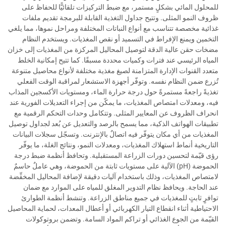
للمحلول المائي بشكلٍ مستمر، مع ضبط التركيزات تلقائيًّا للحفاظ على
ظروف النمو المثلى. وتتيح جداول التغذية القابلة للبرمجة تقديم ملفات
غذائية مخصصة تتناسب مع أنواع النباتات المختلفة ومراحل نموها، مما يلغي
التخمين ويمنع الإفراط في التسميد أو نقص المغذيات. ويستخدم النظام
مضخات حقن عالية الدقة لتوصيل المحاليل المركزة من المغذيات إلى خزان
المياه الرئيسي عند فترات وكميات محددة مسبقًا. كما تتيح إمكانية الخلط
متعدد القنوات الإدارة المتزامنة لصيغ مغذية مختلفة لأنواع محاصيل متنوعة
تُزرع ضمن النظام نفسه. وتوفّر أجهزة الاستشعار لمراقبة الوقت الفعلي
تغذيةً راجعةً مستمرةً حول درجة حرارة الماء، ومستويات الأكسجين المذاب
فيه، ومعدلات امتصاص المغذيات، ما يمكّن من إجراء التعديلات الفورية عند
انحراف الظروف عن المعايير المثلى. وتتكامل وحدات التحكم الرقمية مع
تطبيقات الهواتف الذكية، مما يسمح بالرصد والتعديل عن بُعد لجداول توصيل
المغذيات من أي مكان يتوفّر فيه اتصالٌ بالإنترنت. وتسجّل سجلات البيانات
التاريخية أنماط استهلاك المغذيات، ومعدلات النمو، ونتائج الغلة، ما يوفّر
رؤى قيّمة لتحسين دورات الزراعة المستقبلية. وتحافظ أنظمة ضبط درجة
الحموضة (pH) الآلية على مستويات ثابتة من الحموضة، وهي عاملٌ حاسمٌ
لامتصاص المغذيات، وذلك باستخدام آليات دقيقة لإضافة المحاليل المخفِّضة
عند الحاجة. ويحافظ نظام التدوير المغلق للمياه على الموارد مع ضمان
توافرٍ ثابتٍ للمغذيات في جميع مناطق الزراعة. وتنشط أنظمة الطوارئ
الاحتياطية أثناء انقطاع التيار الكهربائي أو أعطال المعدات، لحماية المحاصيل
القيّمة من الجوع الغذائي أو تراكم المواد السامة. وتضمن بروتوكولات