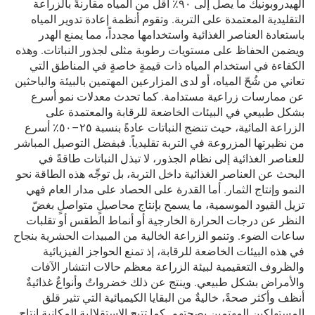
الهيدروبونيك ما يصل إلى ٩٠٪ أقل من المياه مقارنةً بالزراعة
التقليدية المعتمدة على التربة. وتقوم أنظمة إعادة تدوير المياه
باستعادة العناصر الغذائية واستخدامها مجدداً، مما يمنع الهدر
ويضمن الحفاظ على مستويات رطوبة مثلى لجذور النباتات. وهذه
الكفاءة في استخدام المياه ذات قيمةٍ خاصةٍ في المناطق التي
تعاني من شُحّ المياه، أو لدى المزارعين المهتمين بالبيئة والباحثين
عن ممارسات زراعية مستدامة. كما تحدث معدلات نمو أسرع
بشكل طبيعي في البيئات الخاضعة للرقابة والمعتمدة على
الزراعة المائية، حيث تنضج النباتات عادةً بنسبة ٢٥–٥٠٪ أسرع
من نظيرتها المزروعة في التربة تقليدياً. فبفضل التوصيل المباشر
للعناصر الغذائية إلى نظام الجذور، لا تبذل النباتات طاقةً في
البحث عن العناصر الغذائية داخل التربة، بل توجِّه هذه الطاقة نحو
النمو وإنتاج الثمار. أما القدرة على الحصاد على مدار العام فهي
تزيل القيود الموسمية، ما يسمح بإنتاج محاصيلٍ متواصلٍ بغضّ
النظر عن درجات الحرارة الخارجية أو أنماط الطقس أو تقلبات
ساعات الضوء. وتنمو الزراعة الخالية من المبيدات الحشرية بنجاح
في هذه البيئات الخاضعة للرقابة، إذ تمنع الحواجز الفيزيائية
والظروف التعقيمية لبيئة الزراعة معظم حالات انتشار الآفات
والأمراض بشكل طبيعي. وينتج عن ذلك خضرواتٌ وأنواعٌ غذائيةٌ
أنظف وأكثر صحةً، خاليةٌ من البقايا الكيميائية التي تثير قلق
المستهلكين المهتمين بصحتهم. كما تتيح الاستقلالية المكانية إنتاج