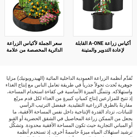
أكياس زراعة A-ONE القابلة
سعر الجملة لأكياس الزراعة
لإعادة التدوير والمتينة
الدائرية المخصصة من علامة
والصديقة للبيئة والمصنوعة
A-ONE الصديقة للبيئة —
من نسيج غير منسوج مستدام،
أكياس زراعة مرتفعة متينة
مبطنة بالفليز بسماكة 2–3
وقابلة للتنفس بسماكة 3 مم
مم، قابلة لإعادة الاستخدام،
للاستخدام الخارجي
تُقدِّم أنظمة الزراعة العمودية الداخلية المائية (الهيدروبونيك) مزايا
الأحجام من 1 إلى 100
جوهرية تُحدث تحولاً جذرياً في طريقة تعامل الناس مع إنتاج الغذاء
واستهلاكه. وتتمثَّل الميزة الأساسية في كفاءة استخدام المساحة،
إذ تتيح للمزارعين إنتاج كمياتٍ كبيرةٍ من الغذاء لكل قدم مربّع
مقارنةً بالطرق الزراعية التقليدية. فبفضل الترتيب الرأسي
للنباتات، تزداد القدرة الإنتاجية داخل نفس المساحة الأفقية، ما
يجعل من الممكن زراعة المحاصيل في الشقق الحضرية أو القبو
أو المباني التجارية حيث تكون المساحة الأفقية محدودة. وتشكِّل
ترشيد استهلاك المياه ميزةً حاسمةً أخرى، إذ تستخدم أنظمة