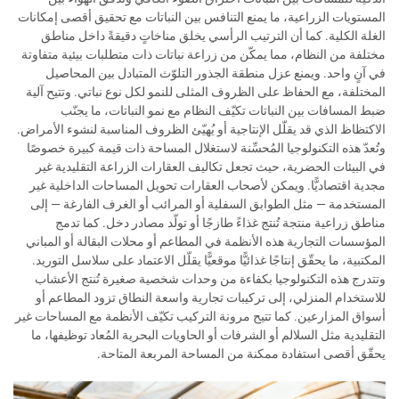
المستويات الزراعية، ما يمنع التنافس بين النباتات مع تحقيق أقصى إمكانات
الغلة الكلية. كما أن الترتيب الرأسي يخلق مناخاتٍ دقيقةً داخل مناطق
مختلفة من النظام، مما يمكّن من زراعة نباتات ذات متطلبات بيئية متفاوتة
في آنٍ واحد. ويمنع عزل منطقة الجذور التلوّث المتبادل بين المحاصيل
المختلفة، مع الحفاظ على الظروف المثلى للنمو لكل نوع نباتي. وتتيح آلية
ضبط المسافات بين النباتات تكيّف النظام مع نمو النباتات، ما يجنّب
الاكتظاظ الذي قد يقلّل الإنتاجية أو يُهيّئ الظروف المناسبة لنشوء الأمراض.
وتُعدّ هذه التكنولوجيا المُحسِّنة لاستغلال المساحة ذات قيمة كبيرة خصوصًا
في البيئات الحضرية، حيث تجعل تكاليف العقارات الزراعة التقليدية غير
مجدية اقتصاديًّا. ويمكن لأصحاب العقارات تحويل المساحات الداخلية غير
المستخدمة — مثل الطوابق السفلية أو المرائب أو الغرف الفارغة — إلى
مناطق زراعية منتجة تُنتج غذاءً طازجًا أو تولّد مصادر دخل. كما تدمج
المؤسسات التجارية هذه الأنظمة في المطاعم أو محلات البقالة أو المباني
المكتبية، ما يحقّق إنتاجًا غذائيًّا موقعيًّا يقلّل الاعتماد على سلاسل التوريد.
وتتدرج هذه التكنولوجيا بكفاءة من وحدات شخصية صغيرة تُنتج الأعشاب
للاستخدام المنزلي، إلى تركيبات تجارية واسعة النطاق تزود المطاعم أو
أسواق المزارعين. كما تتيح مرونة التركيب تكيّف الأنظمة مع المساحات غير
التقليدية مثل السلالم أو الشرفات أو الحاويات البحرية المُعاد توظيفها، ما
يحقّق أقصى استفادة ممكنة من المساحة المربعة المتاحة.