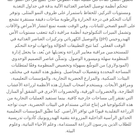
تتحكم أنظمة توصيل العناصر الغذائية الآلية بدقة في جداول التغذية
ومستويات التركيز، للحفاظ باستمرار على ظروف النمو المثلى. وتوفر
آليات التحكم في درجة الحرارة والرطوبة مناخات دقيقة مستقرة تشجع
على النمو الصحي للنباتات، وفي الوقت نفسه تمنع انتشار الأمراض والآفات.
وتشمل الميزات التكنولوجية أنظمة مراقبة ذكية تتعقب مستويات الأس
الهيدروجيني (pH) والتوصيل الكهربائي وتركيزات العناصر الغذائية في
الوقت الفعلي. كما تتيح التطبيقات الجوّالة وواجهات لوحة التحكم
للمستخدمين مراقبة معايير الزراعة وتعديلها عن بُعد، ما يجعل إدارة
المنظومة سهلة وميسورة الوصول. وتمكِّن عناصر التصميم الوحدوي
(المودولاري) من التوسُّع بسهولة وتخصيص المنظومة وفقًا لمتطلبات
المساحة المحددة وتفضيلات المحاصيل. وتطبق هذه التقنية في مختلف
البيئات: السكنية، والمزارع الحضرية التجارية، والمؤسسات التعليمية،
ومرافق الأبحاث. ويستخدم أصحاب المنازل هذه الأنظمة لزراعة الأعشاب
الطازجة، والخضروات الورقية، والخضروات الأخرى في الشقق أو المنازل
التي تفتقر إلى مساحات خارجية كافية. بينما تستفيد العمليات التجارية من
هذه التكنولوجيا في إنتاج غذائي مستدام في البيئات الحضرية، حيث تواجه
الزراعة التقليدية قيودًا في توافر الأراضي. كما تطبِّق المؤسسات التعليمية
الحدائق الرأسية الداخلية المزروعة بتقنية الهيدروبونيك كأدوات تدريسية
للطلاب الذين يدرسون الزراعة المستدامة، وعلم الأحياء النباتية، وعلوم
البيئة.