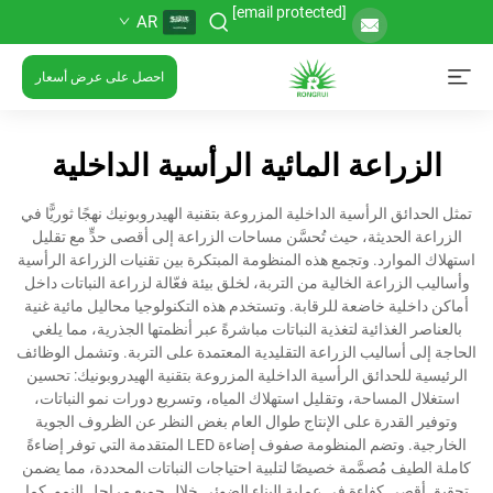
[email protected]
AR
احصل على عرض أسعار
الزراعة المائية الرأسية الداخلية
تمثل الحدائق الرأسية الداخلية المزروعة بتقنية الهيدروبونيك نهجًا ثوريًّا في
الزراعة الحديثة، حيث تُحسَّن مساحات الزراعة إلى أقصى حدٍّ مع تقليل
استهلاك الموارد. وتجمع هذه المنظومة المبتكرة بين تقنيات الزراعة الرأسية
وأساليب الزراعة الخالية من التربة، لخلق بيئة فعّالة لزراعة النباتات داخل
أماكن داخلية خاضعة للرقابة. وتستخدم هذه التكنولوجيا محاليل مائية غنية
بالعناصر الغذائية لتغذية النباتات مباشرةً عبر أنظمتها الجذرية، مما يلغي
الحاجة إلى أساليب الزراعة التقليدية المعتمدة على التربة. وتشمل الوظائف
الرئيسية للحدائق الرأسية الداخلية المزروعة بتقنية الهيدروبونيك: تحسين
استغلال المساحة، وتقليل استهلاك المياه، وتسريع دورات نمو النباتات،
وتوفير القدرة على الإنتاج طوال العام بغض النظر عن الظروف الجوية
الخارجية. وتضم المنظومة صفوف إضاءة LED المتقدمة التي توفر إضاءةً
كاملة الطيف مُصمَّمة خصيصًا لتلبية احتياجات النباتات المحددة، مما يضمن
تحقيق أقصى كفاءة في عملية البناء الضوئي خلال جميع مراحل النمو. كما