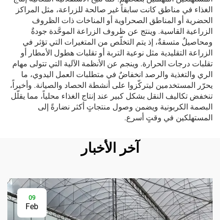
الغذاء في مناطق كانت سابقاً غير صالحة للزراعة، مثل المراكز
الحضرية أو المناطق الصحراوية أو المناخات ذات الظروف
الزراعية القاسية. وينتج عن ظروف الزراعة الموحَّدة جودةٌ
ومحاصيلٌ متسقةٌ، إذ يتم التخلّص من المتغيرات التي تؤثر في
الزراعة التقليدية مثل نوعية التربة أو تقلبات هطول الأمطار أو
تقلبات درجات الحرارة. وينجم عن الأنظمة الآلية التي تتولى مهام
الري والتغذية والرصد انخفاضٌ في متطلبات العمل اليدوي، ما
يحرّر المستخدمين ليتركّزوا على أنشطة الحصاد والصيانة. وأخيراً،
تنخفض تكاليف النقل بشكل كبير عند إنتاج الغذاء محلياً، مما يقلّل
البصمة الكربونية ويضمن وصول منتجاتٍ أكثر نضارةً إلى
المستهلكين في وقتٍ أسرع.
آخر الأخبار
09
Feb