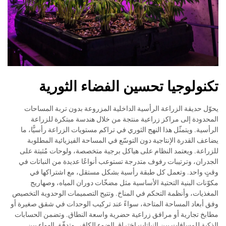
تكنولوجيا تحسين الفضاء الثورية
يحوّل حديقة الزراعة الرأسية الداخلية المزروعة بدون تربة المساحات
المحدودة إلى مراكز زراعية منتجة من خلال هندسة مبتكرة للزراعة
الرأسية. ويتمثّل هذا النهج الثوري في تراكم مستويات الزراعة رأسيًّا، ما
يضاعف القدرة الإنتاجية دون التوسّع في المساحة الفيزيائية المطلوبة
للزراعة. ويعتمد النظام على هياكل برجية متخصصة، ولوحات مُثبتة على
الجدران، وترتيبات رفوف متدرجة تستوعب أنواعًا عديدة من النباتات في
وقتٍ واحد. وتعمل كل طبقة رأسية بشكل مستقل، مع اشتراكها في
مكوّنات البنية التحتية الأساسية مثل مضخّات دوران المياه، وصهاريج
المغذيات، وأنظمة التحكم في المناخ. وتتيح التصميمات الوحدوية التخصيص
وفق أبعاد المساحة المتاحة، سواءً عند تركيب الوحدات في شقق صغيرة أو
مطابخ تجارية أو مرافق زراعية حضرية واسعة النطاق. وتضمن الحسابات
الذكية للمسافات بين النباتات اختراق الضوء الكافي وتدفّق الهواء بين