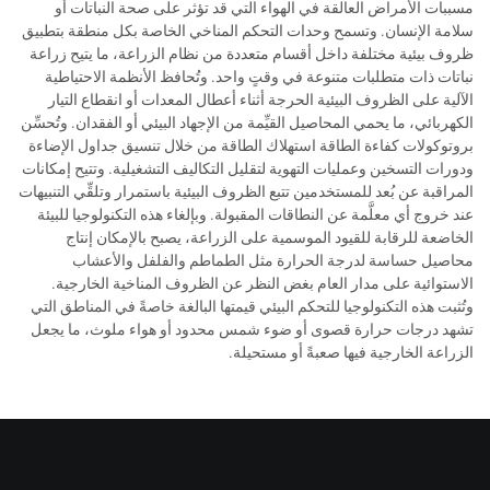
مسببات الأمراض العالقة في الهواء التي قد تؤثر على صحة النباتات أو
سلامة الإنسان. وتسمح وحدات التحكم المناخي الخاصة بكل منطقة بتطبيق
ظروف بيئية مختلفة داخل أقسام متعددة من نظام الزراعة، ما يتيح زراعة
نباتات ذات متطلبات متنوعة في وقتٍ واحد. وتُحافظ الأنظمة الاحتياطية
الآلية على الظروف البيئية الحرجة أثناء أعطال المعدات أو انقطاع التيار
الكهربائي، ما يحمي المحاصيل القيِّمة من الإجهاد البيئي أو الفقدان. وتُحسِّن
بروتوكولات كفاءة الطاقة استهلاك الطاقة من خلال تنسيق جداول الإضاءة
ودورات التسخين وعمليات التهوية لتقليل التكاليف التشغيلية. وتتيح إمكانات
المراقبة عن بُعد للمستخدمين تتبع الظروف البيئية باستمرار وتلقِّي التنبيهات
عند خروج أي معلَّمة عن النطاقات المقبولة. وبإلغاء هذه التكنولوجيا للبيئة
الخاضعة للرقابة للقيود الموسمية على الزراعة، يصبح بالإمكان إنتاج
محاصيل حساسة لدرجة الحرارة مثل الطماطم والفلفل والأعشاب
الاستوائية على مدار العام بغض النظر عن الظروف المناخية الخارجية.
وتُثبت هذه التكنولوجيا للتحكم البيئي قيمتها البالغة خاصةً في المناطق التي
تشهد درجات حرارة قصوى أو ضوء شمس محدود أو هواء ملوث، ما يجعل
الزراعة الخارجية فيها صعبةً أو مستحيلة.