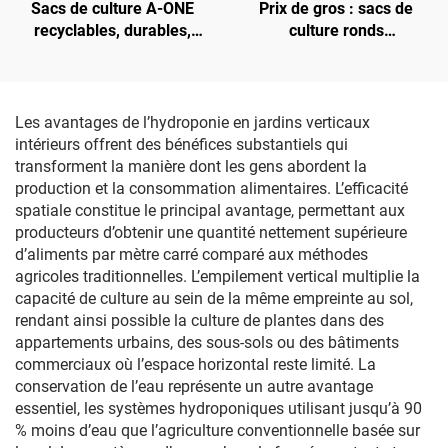
Sacs de culture A-ONE
Prix de gros : sacs de
recyclables, durables,
culture ronds
écologiques et durables en
personnalisés A-ONE
tissu non tissé doublé,
écologiques — lit de jardin
feutre de jardin épais de
surélevé robuste et
2-3 mm, sacs réutilisables
respirant, épaisseur de 3
Les avantages de l’hydroponie en jardins verticaux
de culture 1 à 100
mm, usage extérieur
intérieurs offrent des bénéfices substantiels qui
transforment la manière dont les gens abordent la
production et la consommation alimentaires. L’efficacité
spatiale constitue le principal avantage, permettant aux
producteurs d’obtenir une quantité nettement supérieure
d’aliments par mètre carré comparé aux méthodes
agricoles traditionnelles. L’empilement vertical multiplie la
capacité de culture au sein de la même empreinte au sol,
rendant ainsi possible la culture de plantes dans des
appartements urbains, des sous-sols ou des bâtiments
commerciaux où l’espace horizontal reste limité. La
conservation de l’eau représente un autre avantage
essentiel, les systèmes hydroponiques utilisant jusqu’à 90
% moins d’eau que l’agriculture conventionnelle basée sur