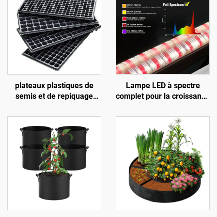
plateaux plastiques de
Lampe LED à spectre
semis et de repiquage
complet pour la croissance
comportant 32 / 50 / 72 /
des plantes, destinée aux
105 / 128 / 200 / 288
serres, avec corps en
alvéoles
aluminium et puces SMD
2835, éclairage par le bas
adapté à l’interculture et à
la plantation