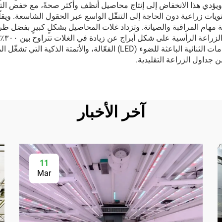
يؤدي هذا الانخفاض إلى إنتاج محاصيل أنظف وأكثر صحةً، مع خفض التكال
ويات زراعية دون الحاجة إلى التنقّل الواسع عبر الحقول الشاسعة. ويقلّل
 مهام المراقبة والصيانة. وتزداد غلات المحاصيل بشكلٍ كبيرٍ بفضل ظروف
الطاقة قابلةً للإدارة بفضل أنظمة الإضاءة بكواشف الصمامات الثنائية الباعث
من جداول الزراعة التقليدية.
آخر الأخبار
11
Mar