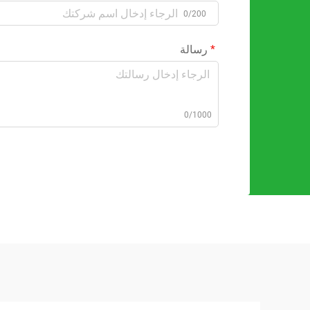
0/200
رسالة
0/1000