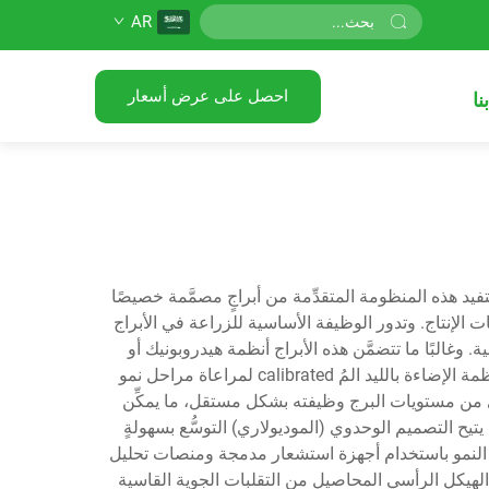
AR
احصل على عرض أسعار
نا
تفيد هذه المنظومة المتقدِّمة من أبراجٍ مصمَّمة خصيصًا
إنتاج. وتدور الوظيفة الأساسية للزراعة في الأبراج
وغالبًا ما تتضمَّن هذه الأبراج أنظمة هيدروبونيك أو
إيروبونيك، مما يلغي الحاجة إلى الزراعة التقليدية المعتمدة على التربة. أما الإطار التكنولوجي فيشمل شبكات الري الآلي، وأنظمة الإضاءة بالليد المُ calibrated لمراعاة مراحل نمو
ى من مستويات البرج وظيفته بشكل مستقل، ما يمكِّن
ح التصميم الوحدوي (الموديولاري) التوسُّع بسهولةٍ
ُّم النمو باستخدام أجهزة استشعار مدمجة ومنصات تحليل
 الهيكل الرأسي المحاصيل من التقلبات الجوية القاسية