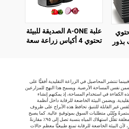
علبة A-ONE الصديقة للبيئة
يحتوي
تحتوي 4 أكياس زراعة سعة
ب بذور
10 جالون لكل منها، بلون
مصنوعة من
أسود رمادي، بسماكة 3 مم،
لخشب،
مزودة بغطاء قابل للطي
ادتين
ومصنوعة من ألياف
تلة،
ينما تنتشر المحاصيل في الزراعة التقليدية أفقيًّا على
البطاطا، مع نافذة للحصاد
ة ضمن نفس المساحة الأرضية. ويسمح هذا النهج للمزارعين
شتلات
ذه الكفاءة في استخدام المساحة، إذ يمكنهم إنشاء
مناسبة لزراعة الطماطم
ليدية. ويضمن البيئة الخاضعة للرقابة داخل أنظمة
والخضروات
س غير القابلة للتنبؤ، تحافظ هذه الأبراج على ظروف
رةً ويُلبّي متطلبات السوق بموثوقيةٍ عالية. كما يصبح
استهلاك المياه فعّالًا بشكلٍ ملحوظٍ بفضل أنظمة الزراعة المائية الدائرية التي تلتقط مياه الري وتُعيد استخدامها. وهذه الطريقة المغلقة تقلّل استهلاك المياه بنسبة تصل إلى ٩٥٪ مقارنةً
، لأن البيئة الخاضعة للرقابة تمنع طبيعيًّا معظم حالات