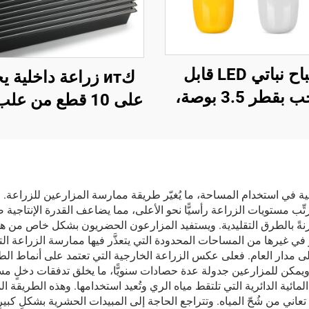
مصباح نباتي LED قابل
كит زراعة داخلية 
للسحب بقطر 3.5 بوصة،
على 10 قطع من عل
ي الطيف الكامل
مقاس 10×20، 
، مع إمكانية التعتيم
البلاستيك المشابه ل
 الزمني، وهيكل من
صديقة للبيئة، مع سجّ
منيوم، ومُصنَّف وفق
حراريتين، ونباتات ش
ئية في استخدام المساحة، ما يُغيّر طريقة ممارسة المزارعين للزراعة. فب
ر
ّب مستويات الزراعة رأسيًّا نحو الأعلى، مما يضاعف القدرة الإنتاجي
وغطاء دفيئة لتربية ال
مقارنةً بالطرق التقليدية. ويستفيد المزارعون الحضريون بشكل خاص من ه
 غيرها من المساحات المحدودة التي يتعذَّر فيها ممارسة الزراعة التق
 مدار العام. فعلى عكس الزراعة الخارجية التي تعتمد على أنماط الطق
ويمكن للمزارعين جدولة عدة حصادات سنويًّا، ما يخلق تدفقات دخلٍ مستم
 تعاني من شُحّ المياه. وتتراجع الحاجة إلى المبيدات الحشرية بشكلٍ كبيرٍ