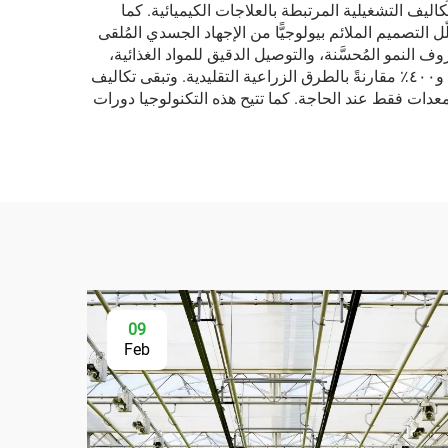
يف التشغيلية المرتبطة بالعلاجات الكيميائية. كما
 التصميم الملائم بيولوجيًّا من الإجهاد الجسدي المُلقى
 النمو المُحسَّنة، والتوصيل الدقيق للمواد الغذائية،
والحماية من الضغوط البيئية. وقد أبلغ العديد من عمليات الزراعة الرأسية على شكل أبراج عن زيادة في الغلات تتراوح بين ٣٠٠٪ و٤٠٠٪ مقارنةً بالطرق الزراعية التقليدية. وتبقى تكاليف
ة للضوء (LED) الفعّالة، والأتمتة الذكية التي تشغّل المعدات فقط عند الحاجة. كما تتيح هذه التكنولوجيا دورات
09
Feb