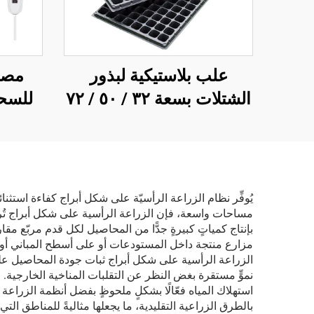
علب بلاستيكية لبذور
الشتلات بسعة ٣٢ / ٥٠ / ٧٢
/ ١٠٥ / ١٢٨ / ٢٠٠ / ٢٨٨
يغط
خلية، علب إنبات وحضانة
للضوء
للشتلات
والضبط
الألو
يُوفِّر نظام الزراعة الرأسيّة على شكل أبراج كفاءة استثنا
معيار IP42 لمرحلة الإزها
مساحات واسعة، فإن الزراعة الرأسية على شكل أبراج تُرتِ
بإنتاج كمياتٍ كبيرةٍ جدًّا من المحاصيل لكل قدم مربّع 
مزارع منتجة داخل المستودعات أو على أسطح المباني أو في
الزراعة الرأسية على شكل أبراج ثبات جودة المحاصيل على
نموٍّ مستقرة بغض النظر عن التقلبات المناخية الخارجية. 
بالطرق الزراعية التقليدية، ما يجعلها مثاليةً للمناطق التي