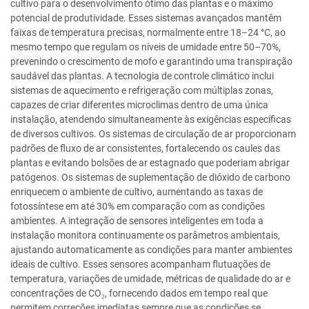
cultivo para o desenvolvimento ótimo das plantas e o máximo
potencial de produtividade. Esses sistemas avançados mantêm
faixas de temperatura precisas, normalmente entre 18–24 °C, ao
mesmo tempo que regulam os níveis de umidade entre 50–70%,
prevenindo o crescimento de mofo e garantindo uma transpiração
saudável das plantas. A tecnologia de controle climático inclui
sistemas de aquecimento e refrigeração com múltiplas zonas,
capazes de criar diferentes microclimas dentro de uma única
instalação, atendendo simultaneamente às exigências específicas
de diversos cultivos. Os sistemas de circulação de ar proporcionam
padrões de fluxo de ar consistentes, fortalecendo os caules das
plantas e evitando bolsões de ar estagnado que poderiam abrigar
patógenos. Os sistemas de suplementação de dióxido de carbono
enriquecem o ambiente de cultivo, aumentando as taxas de
fotossíntese em até 30% em comparação com as condições
ambientes. A integração de sensores inteligentes em toda a
instalação monitora continuamente os parâmetros ambientais,
ajustando automaticamente as condições para manter ambientes
ideais de cultivo. Esses sensores acompanham flutuações de
temperatura, variações de umidade, métricas de qualidade do ar e
concentrações de CO₂, fornecendo dados em tempo real que
permitem correções imediatas sempre que as condições se