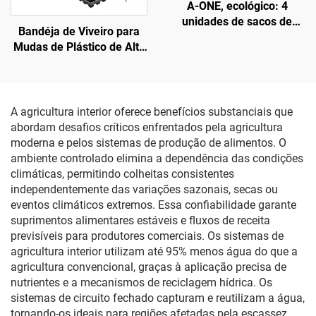
A-ONE, ecológico: 4
unidades de sacos de
Bandéja de Viveiro para
cultivo de 10 galões,
Mudas de Plástico de Alta
pretos e cinza, com aba,
Qualidade OEM, Não
em fibra de batata,
Revestida, para Plantio de
espessura de 3 mm, com
Sementes
janela de colheita para
A agricultura interior oferece benefícios substanciais que
tomates e vegetais
abordam desafios críticos enfrentados pela agricultura
moderna e pelos sistemas de produção de alimentos. O
ambiente controlado elimina a dependência das condições
climáticas, permitindo colheitas consistentes
independentemente das variações sazonais, secas ou
eventos climáticos extremos. Essa confiabilidade garante
suprimentos alimentares estáveis e fluxos de receita
previsíveis para produtores comerciais. Os sistemas de
agricultura interior utilizam até 95% menos água do que a
agricultura convencional, graças à aplicação precisa de
nutrientes e a mecanismos de reciclagem hídrica. Os
sistemas de circuito fechado capturam e reutilizam a água,
tornando-os ideais para regiões afetadas pela escassez